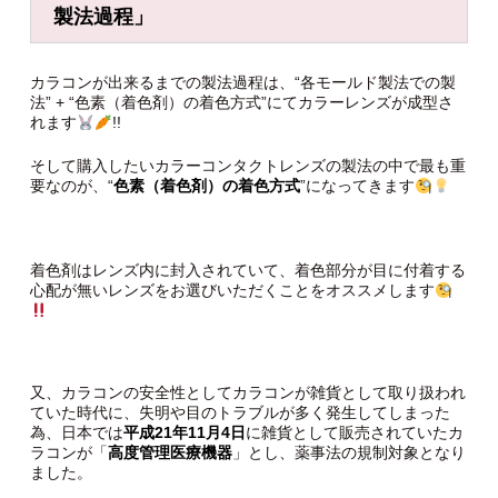
製法過程
」
カラコンが出来るまでの製法過程は、“各モールド製法での製
法” + “色素（着色剤）の着色方式”にてカラーレンズが成型さ
れます
!!
そして購入したいカラーコンタクトレンズの製法の中で最も重
要なのが、“
色素（着色剤）の着色方式
”になってきます
着色剤はレンズ内に封入されていて、着色部分が目に付着する
心配が無いレンズをお選びいただくことをオススメします
又、カラコンの安全性としてカラコンが雑貨として取り扱われ
ていた時代に、失明や目のトラブルが多く発生してしまった
為、日本では
平成21年11月4日
に雑貨として販売されていたカ
ラコンが「
高度管理医療機器
」とし、薬事法の規制対象となり
ました。