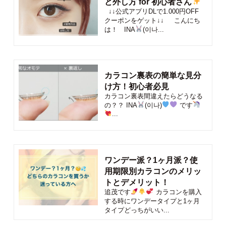
と外し方 for 初心者さん
↓↓公式アプリDLで1.000円OFF
クーポンをゲット↓↓ こんにち
は！ INA
(이나...
カラコン裏表の簡単な見分
け方！初心者必見
カラコン裏表間違えたらどうなる
の？？ INA
(이나)
です
...
ワンデー派？1ヶ月派？使
用期限別カラコンのメリッ
トとデメリット！
追茂です
カラコンを購入
する時にワンデータイプと1ヶ月
タイプどっちがいい...