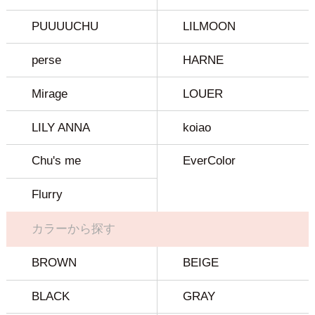
PUUUUCHU
LILMOON
perse
HARNE
Mirage
LOUER
LILY ANNA
koiao
Chu's me
EverColor
Flurry
カラーから探す
BROWN
BEIGE
BLACK
GRAY