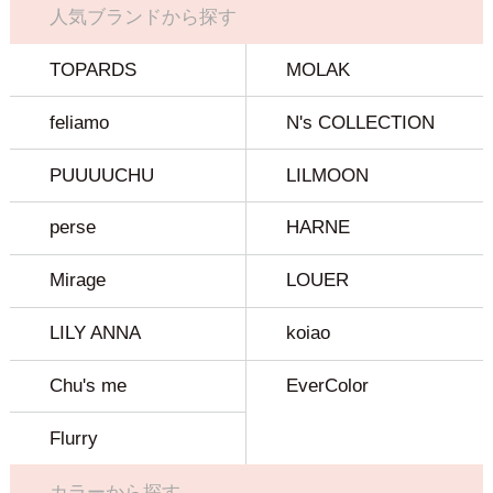
人気ブランドから探す
TOPARDS
MOLAK
feliamo
N's COLLECTION
PUUUUCHU
LILMOON
perse
HARNE
Mirage
LOUER
LILY ANNA
koiao
Chu's me
EverColor
Flurry
カラーから探す