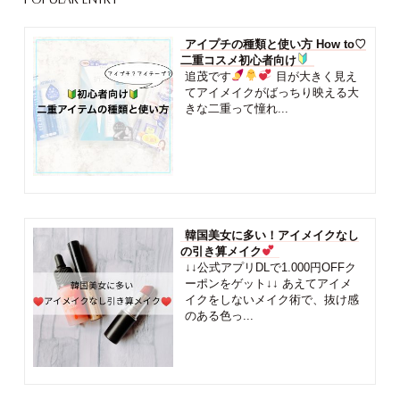
POPULAR ENTRY
アイプチの種類と使い方 How to♡
二重コスメ初心者向け
追茂です
目が大きく見え
てアイメイクがばっちり映える大
きな二重って憧れ...
韓国美女に多い！アイメイクなし
の引き算メイク
↓↓公式アプリDLで1.000円OFFク
ーポンをゲット↓↓ あえてアイメ
イクをしないメイク術で、抜け感
のある色っ...