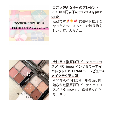
コスメ好き女子へのプレゼント
に！3000円以下のデパコスをpick
up☆
追茂です
友達やお世話に
なった方へちょっとした贈り物を
したい時、みなさ...
大注目！指原莉乃プロデュースコ
スメ〈Ririmew インザミラーアイ
パレット〉×TOPARDS レビュー&
メイクテク第１弾
2021年4月15日より一般発売が開
始された指原莉乃プロデュースコ
スメ「Ririmew」。 低価格ながら
も、今っ...