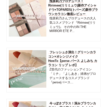
指原莉乃プロデュース！
Ririmew(リリミュウ)新作アイシャ
ドウ×TOPARDS(トパーズ)新作ブラ
ウンカラコン徹底レビュー
指原莉乃さんプロデュースの大人
気コスメブランド『Ririmew(リリ
ミュウ)』 その中のIN THE
MIRROR ETE P...
フレッシュさ演出！グリーンカラ
コン×オレンジメイク
HowTo【perse パース よしみち カ
ラコン リップ レポ】
Z世代のファッションアイコン
「ミチ」「よしあき」姉弟がプロ
デュースするコスメブランド
『perse(パース...
今っぽさプラス！深みブラウンカ