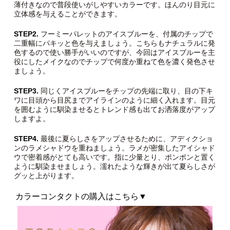
薄付きなので普段使いがしやすいカラーです。ほんのり目元に
立体感を与えることができます。
STEP2.
フーミーパレットのアイスブルーを、付属のチップで
二重幅にパキッと色を与えましょう。こちらもナチュラルに発
色するので使い勝手がいいのですが、今回はアイスブルーを主
役にしたメイクなのでチップで何度か重ねて色を濃く発色させ
ましょう。
STEP3.
同じくアイスブルーをチップの先端に取り、目の下キ
ワに目頭から目尻までアイラインのように細く入れます。目元
を囲むように馴染ませるとトレンド感も出てお洒落度がアップ
しますよ。
STEP4.
最後に夏らしさをアップさせるために、アディクショ
ンのラメシャドウを重ねましょう。ラメが密集したアイシャド
ウで密着感がとても高いです。指に少量とり、ポンポンと置く
ように馴染ませましょう。濡れたような輝きが出て夏らしさが
グッと上がります。
カラーコンタクトの購入はこちら▼