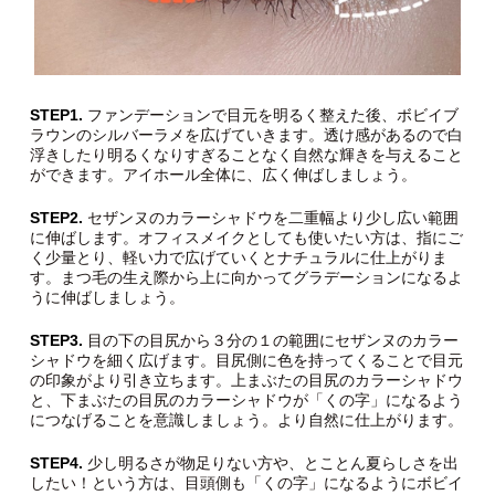
STEP1.
ファンデーションで目元を明るく整えた後、ボビイブ
ラウンのシルバーラメを広げていきます。透け感があるので白
浮きしたり明るくなりすぎることなく自然な輝きを与えること
ができます。アイホール全体に、広く伸ばしましょう。
STEP2.
セザンヌのカラーシャドウを二重幅より少し広い範囲
に伸ばします。オフィスメイクとしても使いたい方は、指にご
く少量とり、軽い力で広げていくとナチュラルに仕上がりま
す。まつ毛の生え際から上に向かってグラデーションになるよ
うに伸ばしましょう。
STEP3.
目の下の目尻から３分の１の範囲にセザンヌのカラー
シャドウを細く広げます。目尻側に色を持ってくることで目元
の印象がより引き立ちます。上まぶたの目尻のカラーシャドウ
と、下まぶたの目尻のカラーシャドウが「くの字」になるよう
につなげることを意識しましょう。より自然に仕上がります。
STEP4.
少し明るさが物足りない方や、とことん夏らしさを出
したい！という方は、目頭側も「くの字」になるようにボビイ