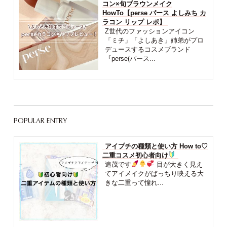
コン×旬ブラウンメイク
HowTo【perse パース よしみち カ
ラコン リップ レポ】
Z世代のファッションアイコン
「ミチ」「よしあき」姉弟がプロ
デュースするコスメブランド
『perse(パース...
POPULAR ENTRY
アイプチの種類と使い方 How to♡
二重コスメ初心者向け
追茂です
目が大きく見え
てアイメイクがばっちり映える大
きな二重って憧れ...