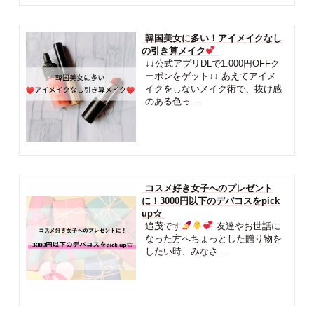
韓国美女に多い！アイメイクなし
の引き算メイク
↓↓公式アプリDLで1.000円OFFク
ーポンをゲット↓↓ あえてアイメ
イクをしないメイク術で、抜け感
のある色っ...
コスメ好き女子へのプレゼント
に！3000円以下のデパコスをpick
up☆
追茂です
友達やお世話に
なった方へちょっとした贈り物を
したい時、みなさ...