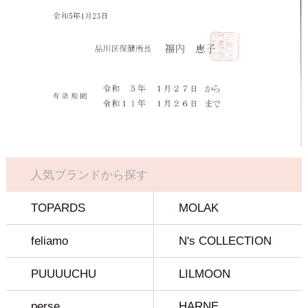
人気ブランドから探す
TOPARDS
MOLAK
feliamo
N's COLLECTION
PUUUUCHU
LILMOON
perse
HARNE