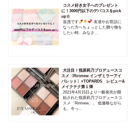
コスメ好き女子へのプレゼント
に！3000円以下のデパコスをpick
up☆
追茂です
友達やお世話に
なった方へちょっとした贈り物を
したい時、みなさ...
大注目！指原莉乃プロデュースコ
スメ〈Ririmew インザミラーアイ
パレット〉×TOPARDS レビュー&
メイクテク第１弾
2021年4月15日より一般発売が開
始された指原莉乃プロデュースコ
スメ「Ririmew」。 低価格ながら
も、今っ...