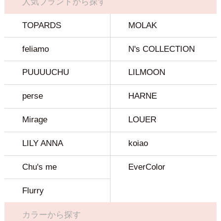
人気ブランドから探す
TOPARDS
MOLAK
feliamo
N's COLLECTION
PUUUUCHU
LILMOON
perse
HARNE
Mirage
LOUER
LILY ANNA
koiao
Chu's me
EverColor
Flurry
カラーから探す