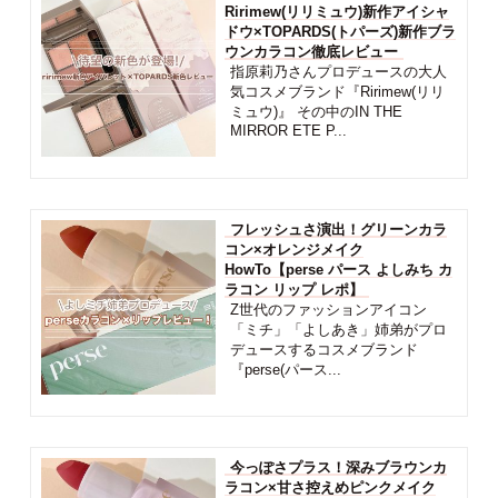
Ririmew(リリミュウ)新作アイシャ
ドウ×TOPARDS(トパーズ)新作ブラ
ウンカラコン徹底レビュー
指原莉乃さんプロデュースの大人
気コスメブランド『Ririmew(リリ
ミュウ)』 その中のIN THE
MIRROR ETE P...
フレッシュさ演出！グリーンカラ
コン×オレンジメイク
HowTo【perse パース よしみち カ
ラコン リップ レポ】
Z世代のファッションアイコン
「ミチ」「よしあき」姉弟がプロ
デュースするコスメブランド
『perse(パース...
今っぽさプラス！深みブラウンカ
ラコン×甘さ控えめピンクメイク