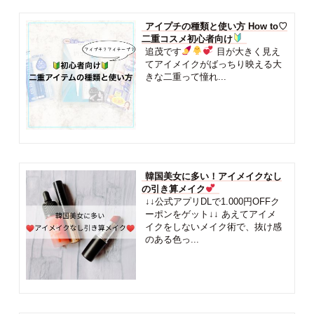
アイプチの種類と使い方 How to♡
二重コスメ初心者向け
追茂です
目が大きく見え
てアイメイクがばっちり映える大
きな二重って憧れ...
韓国美女に多い！アイメイクなし
の引き算メイク
↓↓公式アプリDLで1.000円OFFク
ーポンをゲット↓↓ あえてアイメ
イクをしないメイク術で、抜け感
のある色っ...