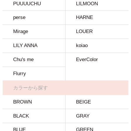
PUUUUCHU
LILMOON
perse
HARNE
Mirage
LOUER
LILY ANNA
koiao
Chu's me
EverColor
Flurry
カラーから探す
BROWN
BEIGE
BLACK
GRAY
BLUE
GREEN