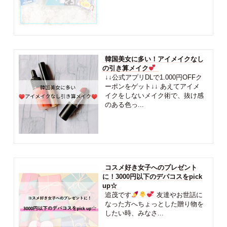
韓国美女に多い！アイメイクなし
の引き算メイク
↓↓公式アプリDLで1.000円OFFク
ーポンをゲット↓↓ あえてアイメ
イクをしないメイク術で、抜け感
のある色っ...
コスメ好き女子へのプレゼント
に！3000円以下のデパコスをpick
up☆
追茂です
友達やお世話に
なった方へちょっとした贈り物を
したい時、みなさ...