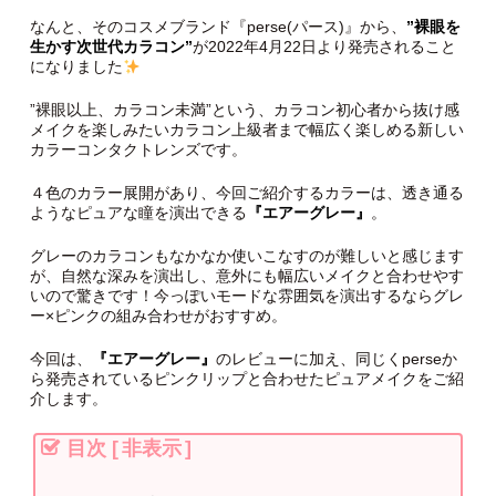
なんと、そのコスメブランド『perse(パース)』から、
”裸眼を
生かす次世代カラコン”
が2022年4月22日より発売されること
になりました
”裸眼以上、カラコン未満”という、カラコン初心者から抜け感
メイクを楽しみたいカラコン上級者まで幅広く楽しめる新しい
カラーコンタクトレンズです。
４色のカラー展開があり、今回ご紹介するカラーは、透き通る
ようなピュアな瞳を演出できる
『エアーグレー』
。
グレーのカラコンもなかなか使いこなすのが難しいと感じます
が、自然な深みを演出し、意外にも幅広いメイクと合わせやす
いので驚きです！今っぽいモードな雰囲気を演出するならグレ
ー×ピンクの組み合わせがおすすめ。
今回は、
『エアーグレー』
のレビューに加え、同じくperseか
ら発売されているピンクリップと合わせたピュアメイクをご紹
介します。
目次
[
非表示
]