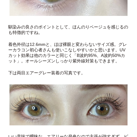
馴染みの良さのポイントとして、ほんのりベージュを感じるの
も特徴的ですね。
着色外径は12.6mmと、ほぼ裸眼と変わらないサイズ感。グレ
ーカラコン初心者さんも使いこなしやすいかと思います。UV
カット効果は他のカラーと同じく「B波約95%、A波約50%カ
ット」。オールシーズンしっかり紫外線対策もできます。
下は両目エアーグレー装着の写真です。
いい意味で曖昧な、エアリーな発色なので主張が強すぎず、ピ