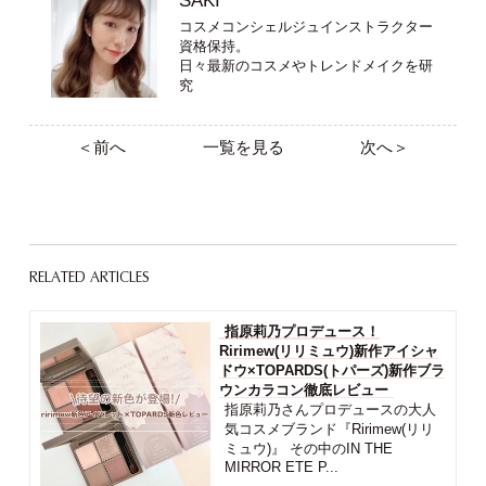
SAKI
コスメコンシェルジュインストラクター
資格保持。
日々最新のコスメやトレンドメイクを研
究
＜前へ
一覧を見る
次へ＞
RELATED ARTICLES
指原莉乃プロデュース！
Ririmew(リリミュウ)新作アイシャ
ドウ×TOPARDS(トパーズ)新作ブラ
ウンカラコン徹底レビュー
指原莉乃さんプロデュースの大人
気コスメブランド『Ririmew(リリ
ミュウ)』 その中のIN THE
MIRROR ETE P...