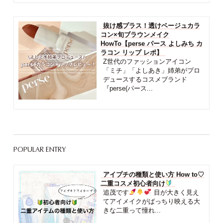
抜け感プラス！透けベージュカラ
コン×旬ブラウンメイク
HowTo【perse パース よしみち カ
ラコン リップ レポ】
Z世代のファッションアイコン
「ミチ」「よしあき」姉弟がプロ
デュースするコスメブランド
『perse(パース...
POPULAR ENTRY
アイプチの種類と使い方 How to♡
二重コスメ初心者向け
追茂です
目が大きく見え
てアイメイクがばっちり映える大
きな二重って憧れ...