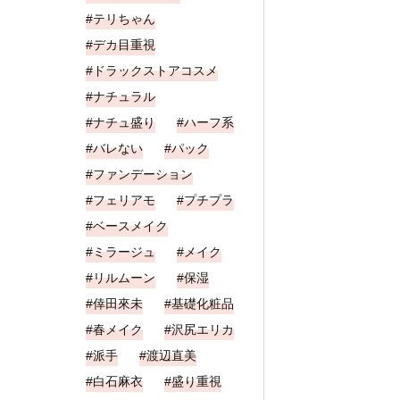
テリちゃん
デカ目重視
ドラックストアコスメ
ナチュラル
ナチュ盛り
ハーフ系
バレない
パック
ファンデーション
フェリアモ
プチプラ
ベースメイク
ミラージュ
メイク
リルムーン
保湿
倖田來未
基礎化粧品
春メイク
沢尻エリカ
派手
渡辺直美
白石麻衣
盛り重視