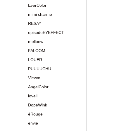
EverColor
mimi charme
RESAY
episodeEYEFFECT
melloew
FALOOM
LOUER
PUUUUCHU
Viewm
AngelColor
loveil
DopeWink
éRouge
envie