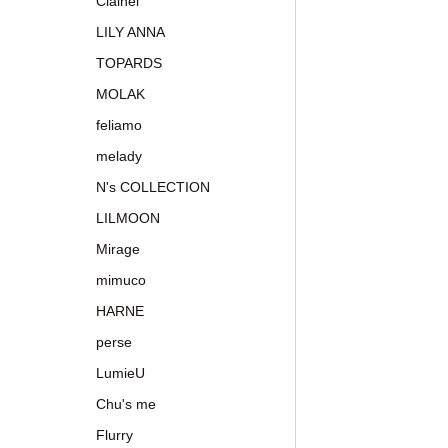
Clainel
LILY ANNA
TOPARDS
MOLAK
feliamo
melady
N's COLLECTION
LILMOON
Mirage
mimuco
HARNE
perse
LumieU
Chu's me
Flurry