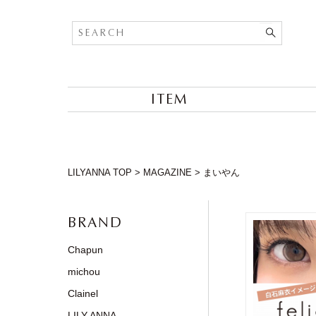
ITEM
LILYANNA TOP
>
MAGAZINE
>
まいやん
BRAND
Chapun
michou
Clainel
LILY ANNA