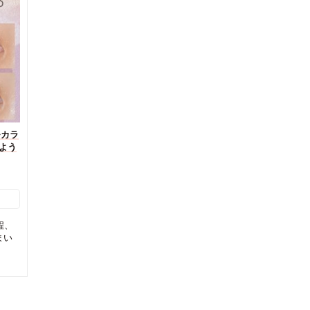
モカラ
るよう
程、
まい