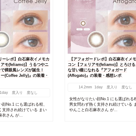
リーレポ】白石麻衣イメモカ
【アフォガードレポ】白石麻衣イメ
モ(feliamo)】うるつやニ
コン【フェリアモ(feliamo)】とろけ
ーで裸眼風レンズが誕生！
な甘い瞳になれる『アフォガード
Coffee Jelly)』の装着・
(Affogato)』の装着・感想レポ
14.2mm
1day
度入り
度なし
1day
度入り
度なし
女性がなりたい顔No.1 にも選ばれる
顔No.1 にも選ばれる程、
男女問わず熱く支持され続けている 
く支持され続けている まい
やんこと白石麻衣さん が...
衣さん が...