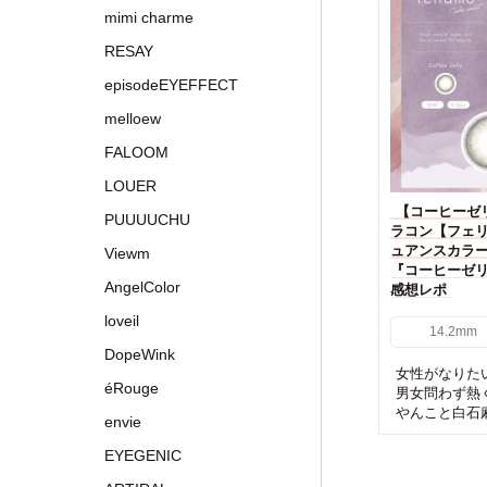
mimi charme
RESAY
episodeEYEFFECT
melloew
FALOOM
LOUER
【コーヒーゼ
PUUUUCHU
ラコン【フェリア
ュアンスカラ
Viewm
『コーヒーゼリー(
AngelColor
感想レポ
loveil
14.2mm
DopeWink
女性がなりたい
éRouge
男女問わず熱
やんこと白石麻
envie
EYEGENIC