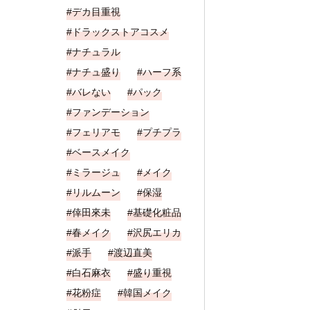
デカ目重視
ドラックストアコスメ
ナチュラル
ナチュ盛り
ハーフ系
バレない
パック
ファンデーション
フェリアモ
プチプラ
ベースメイク
ミラージュ
メイク
リルムーン
保湿
倖田來未
基礎化粧品
春メイク
沢尻エリカ
派手
渡辺直美
白石麻衣
盛り重視
花粉症
韓国メイク