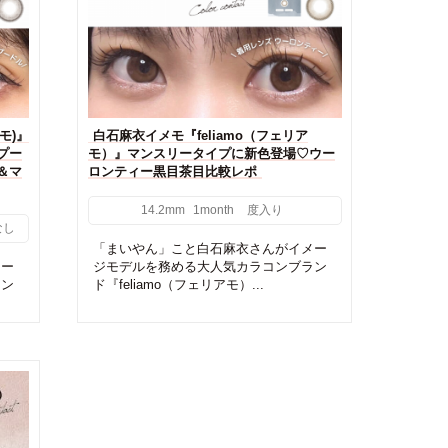
モ)』
白石麻衣イメモ『feliamo（フェリア
プー
モ）』マンスリータイプに新色登場♡ウー
＆マ
ロンティー黒目茶目比較レポ
14.2mm
1month
度入り
なし
「まいやん」こと白石麻衣さんがイメー
メー
ジモデルを務める大人気カラコンブラン
ラン
ド『feliamo（フェリアモ）...