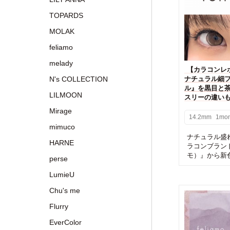
TOPARDS
MOLAK
feliamo
melady
【カラコンレポ】
N's COLLECTION
ナチュラル細
ル』を黒目と
LILMOON
スリーの違い
Mirage
14.2mm
1mon
mimuco
ナチュラル盛
HARNE
ラコンブランド『
モ）』から新色の『
perse
LumieU
Chu's me
Flurry
EverColor