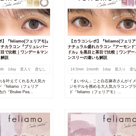
『feliamo(フェリアモ)』
【カラコンレポ】『feliamo(フェリア
フチカラコン『ブリュレパー
ナチュラル盛れカラコン『アーモンド
茶目で比較｜ワンデー＆マン
ドル』を黒目と茶目で比較｜ワンデー
も解説
ンスリーの違いも解説
th
1day
度入り
度なし
14.5mm
1month
1day
度入り
度
れを叶えてくれる大人気カ
「まいやん」こと白石麻衣さんがイ
feliamo（フェリア
ジモデルを務める大人気カラコンブ
Brulee Pea...
ド『feliamo（フェリアモ）...