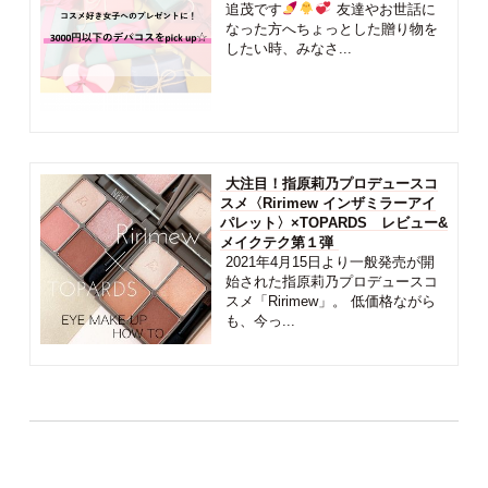
追茂です
友達やお世話に
なった方へちょっとした贈り物を
したい時、みなさ...
大注目！指原莉乃プロデュースコ
スメ〈Ririmew インザミラーアイ
パレット〉×TOPARDS レビュー&
メイクテク第１弾
2021年4月15日より一般発売が開
始された指原莉乃プロデュースコ
スメ「Ririmew」。 低価格ながら
も、今っ...