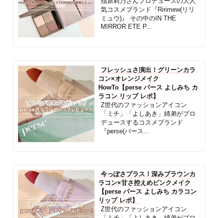
指原莉乃さんプロデュースの大人
気コスメブランド『Ririmew(リリ
ミュウ)』 その中のIN THE
MIRROR ETE P...
フレッシュさ演出！グリーンカラ
コン×オレンジメイク
HowTo【perse パース よしみち カ
ラコン リップ レポ】
Z世代のファッションアイコン
「ミチ」「よしあき」姉弟がプロ
デュースするコスメブランド
『perse(パース...
今っぽさプラス！深みブラウンカ
ラコン×甘さ控えめピンクメイク
【perse パース よしみち カラコン
リップ レポ】
Z世代のファッションアイコン
「ミチ」「よしあき」姉弟がプロ