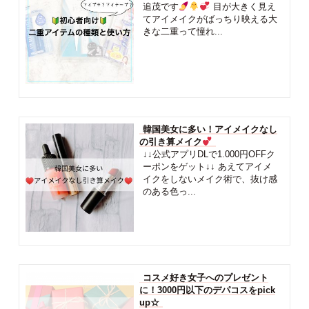
追茂です
目が大きく見え
てアイメイクがばっちり映える大
きな二重って憧れ...
韓国美女に多い！アイメイクなし
の引き算メイク
↓↓公式アプリDLで1.000円OFFク
ーポンをゲット↓↓ あえてアイメ
イクをしないメイク術で、抜け感
のある色っ...
コスメ好き女子へのプレゼント
に！3000円以下のデパコスをpick
up☆