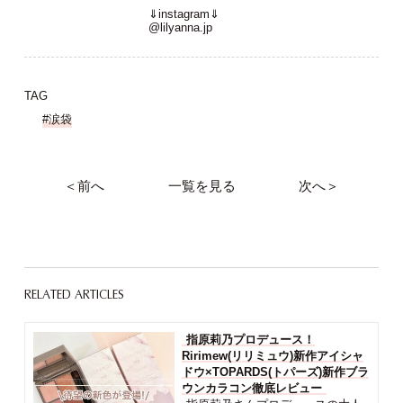
⇓instagram⇓
@lilyanna.jp
TAG
#涙袋
＜前へ
一覧を見る
次へ＞
RELATED ARTICLES
指原莉乃プロデュース！
Ririmew(リリミュウ)新作アイシャ
ドウ×TOPARDS(トパーズ)新作ブラ
ウンカラコン徹底レビュー