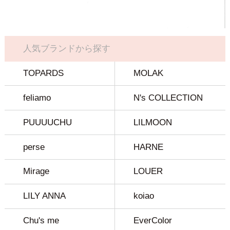
人気ブランドから探す
TOPARDS
MOLAK
feliamo
N's COLLECTION
PUUUUCHU
LILMOON
perse
HARNE
Mirage
LOUER
LILY ANNA
koiao
Chu's me
EverColor