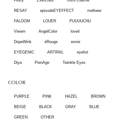
Flurry
EverColor
mimi charme
RESAY
episodeEYEFFECT
melloew
FALOOM
LOUER
PUUUUCHU
Viewm
AngelColor
loveil
DopeWink
éRouge
envie
EYEGENIC
ARTIRAL
eyelist
Diya
PienAge
Twinkle Eyes
COLOR
PURPLE
PINK
HAZEL
BROWN
BEIGE
BLACK
GRAY
BLUE
GREEN
OTHER