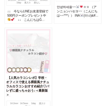
14.2mm
14.4mm
14.5mm
1month
1day
度入り
度なし
안녕하세용~~
ㅎㅎ （ア
↓↓ 今ならLINEお友達登録で
ンニョンハセヨ~~（こんにち
500円クーポンプレゼント中
は~~^^*）） INA
(이나)&#...
↓↓ こんにちはǴ...
【人気カラコンレポ】学校・
オフィスで使える裸眼風ナチュ
ラルカラコンおすすめ紹介♡バ
レずに盛っちゃおう♪＜最新版
＞
14.2mm
14.5mm
1day
度入り