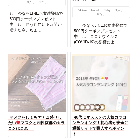
度入り
度なし
14.2mm
1month
1day
度入り
↓↓ 今ならLINEお友達登録で
度なし
500円クーポンプレゼント
中 ↓↓ おうちにいる時間が
↓↓ 今ならLINEお友達登録で
増えた今、ちょっ...
500円クーポンプレゼント
中 ↓↓ コロナウイルス
(COVID-19)の影響によ...
マスクをしてもナチュ盛りし
40代にオススメの人気カラコ
たい
マスクと相性抜群のカラ
ンランキング！初心者が安全に
コンはこれ！
通販サイトで購入するポイン
ト