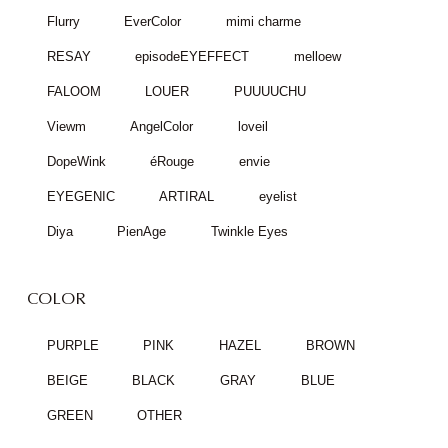
Flurry
EverColor
mimi charme
RESAY
episodeEYEFFECT
melloew
FALOOM
LOUER
PUUUUCHU
Viewm
AngelColor
loveil
DopeWink
éRouge
envie
EYEGENIC
ARTIRAL
eyelist
Diya
PienAge
Twinkle Eyes
COLOR
PURPLE
PINK
HAZEL
BROWN
BEIGE
BLACK
GRAY
BLUE
GREEN
OTHER