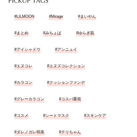
PICKUP TAGS
LILMOON
Mirage
まいやん
まとめ
みちょぱ
ゆらぎ肌
アイシャドウ
アンニュイ
エヌコレ
エヌズコレクション
カラコン
クッションファンデ
グレーカラコン
コスパ重視
コスメ
シートマスク
スキンケア
ダレノガレ明美
テリちゃん