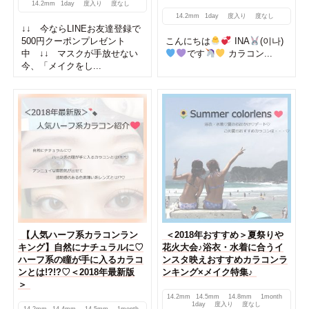
14.2mm
1day
度入り
度なし
14.2mm
1day
度入り
度なし
↓↓ 今ならLINEお友達登録で
500円クーポンプレゼント
こんにちは
INA
(이나)
中 ↓↓ マスクが手放せない
です
カラコン...
今、「メイクをし...
【人気ハーフ系カラコンラン
＜2018年おすすめ＞夏祭りや
キング】自然にナチュラルに♡
花火大会♪浴衣・水着に合うイ
ハーフ系の瞳が手に入るカラコ
ンスタ映えおすすめカラコンラ
ンとは!?!?♡＜2018年最新版
ンキング×メイク特集♪
＞
14.2mm
14.5mm
14.8mm
1month
1day
度入り
度なし