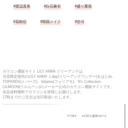
渡辺直美
白石麻衣
盛り重視
花粉症
韓国メイク
한국
カラコン通販サイト LILY ANNA リリーアンナは
当店限定発売のLILY ANNA １day(リリーアンナワンデー)をはじめ、
TOPARDS(トパーズ)、feliamo(フェリアモ)、N’s Collection、
LILMOON(リルムーン)のメーカー公式のカラコン通販サイトです。
全品送料無料でカラコンを皆様にお届けします。
17時までのご注文は当日発送いたします。