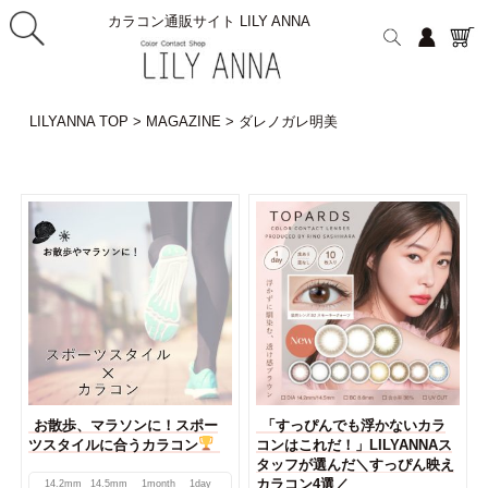
カラコン通販サイト LILY ANNA
LILYANNA TOP
>
MAGAZINE
>
ダレノガレ明美
お散歩、マラソンに！スポー
「すっぴんでも浮かないカラ
ツスタイルに合うカラコン
コンはこれだ！」LILYANNAス
タッフが選んだ＼すっぴん映え
カラコン4選／
14.2mm
14.5mm
1month
1day