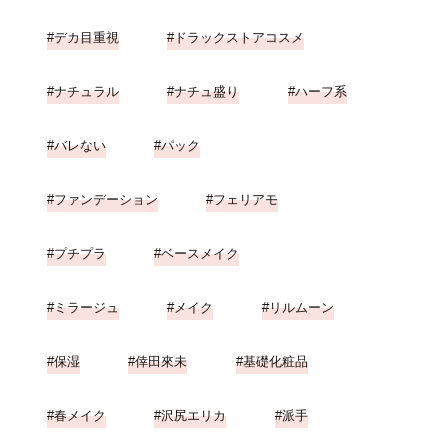
デカ目重視
ドラックストアコスメ
ナチュラル
ナチュ盛り
ハーフ系
バレない
パック
ファンデーション
フェリアモ
プチプラ
ベースメイク
ミラージュ
メイク
リルムーン
保湿
倖田來未
基礎化粧品
春メイク
沢尻エリカ
派手