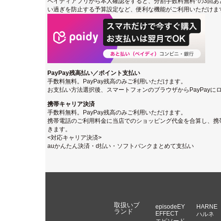
ペイディアプリから本人確認をすると、分割手数料無料*の3回あ
い過ぎを防止する予算設定など、便利な機能がご利用いただけま
PayPay残高払い／ポイント支払い
手数料無料。PayPay残高のみご利用いただけます。
お支払い方法選択後、スマートフォンのブラウザからPayPay
携帯キャリア決済
手数料無料。PayPay残高のみご利用いただけます。
携帯電話のご利用料金に当店でのショッピング代金を合算し、携
きます。
<対応キャリア決済>
auかんたん決済・d払い・ソフトバンクまとめて支払い
取扱いブ
episodeEY
HARNE
ランド
EFFECT
ハルネ