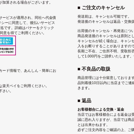
が加算される場合がございます。
■ ご注文のキャンセル
発送前は、キャンセル可能です。
サービス
が適用され、同社へ代金債
発送後のキャンセルは返品・交換
リシー
に同意して、後払いサービス
込）迄です。詳細はバナーをクリック
出荷後のキャンセル・再発送につ
用同意を得てご利用ください。
商品発送後のキャンセルは原則と
キャンセルが続く場合は、キャン
入をお断りすることがありますの
長期ご不在、ご住所不明、受取拒
して1.000円をご請求いたします
■ 不良品の取扱
トカード情報で、あんしん・簡単にお
商品管理には十分留意しております
品到着後10日以内に当店までご連
な楽天ペイをご利用ください。
きます｡
下さい。
■ 返品
お客様都合による交換・返金
当店ではお客様都合による返金は
誠に恐れ入りますが、当店では商
とは出来かねます。
必ずご注文内容をご確認の上、ご