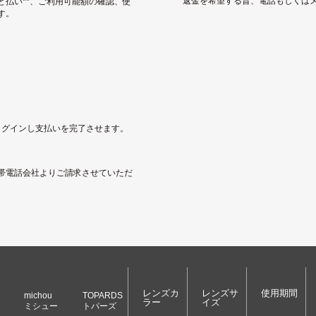
返金を希望する旨、電話もしくは
と払い**、ご利用可能額の確認、使
す。
にログインし支払いを完了させます。
帯電話会社よりご請求させていただ
レンズカ
レンズサ
使用期間
michou
TOPARDS
ラー
イズ
ミシュー
トパーズ