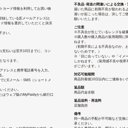
不良品･発送の間違いによる交換・
ジットカード情報を利用してお買い物
届いた商品に初期不良が疑われる
違いが起こった場合は、決してご使
pに登録している[Eメールアドレス]と
願いいたします。
ード情報を選択していただくと決済
ご注意
※不具合が生じているレンズを破
下さい。
※購入数や購入商品の装用期間に関
ねます。
（初期不良による不具合なのか、
お支払いは翌月10日までに、コン
ないためです。）
※「目に合っていない」や「イメ
となります。
しかねます。 （装用感不良や視界
がございます。）
ルアドレスと携帯電話番号を入力。
対応可能期間
る。
商品到着後10日以内にご連絡をい
でにEメール・SMS（ショートメ
返品額
払いください。
商品代金全額
ウェブ版のMyPaidyから銀行口
返品送料・再送料
店舗負担
備考
同一商品の手配が不可能など交換
承ください。