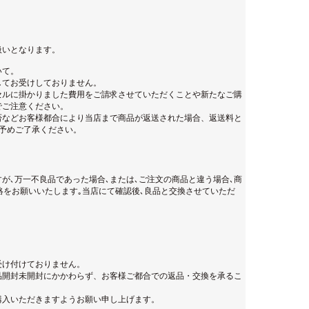
扱いとなります。
いて。
してお受けしておりません。
セルに掛かりました費用をご請求させていただくことや新たなご購
でご注意ください。
否などお客様都合により当店まで商品が返送された場合、返送料と
。予めご了承ください。
が､万一不良品であった場合､または､ご注文の商品と違う場合､商
絡をお願いいたします｡当店にて確認後､良品と交換させていただ
受け付けておりません。
品開封未開封にかかわらず、お客様ご都合での返品・交換を承るこ
購入いただきますようお願い申し上げます。