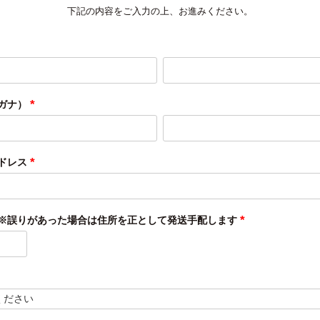
下記の内容をご入力の上、お進みください。
ガナ）
(必
須)
ドレス
(必
須)
※誤りがあった場合は住所を正として発送手配します
(必
須)
必
)