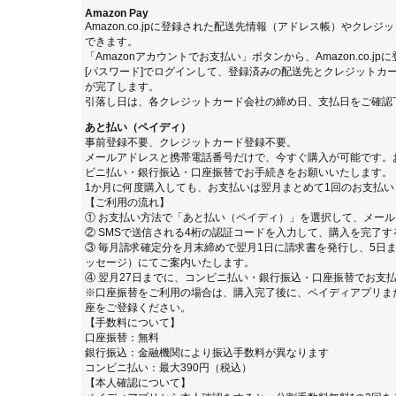
Amazon Pay
Amazon.co.jpに登録された配送先情報（アドレス帳）やクレ
できます。
「Amazonアカウントでお支払い」ボタンから、Amazon.co.j
[パスワード]でログインして、登録済みの配送先とクレジットカ
が完了します。
引落し日は、各クレジットカード会社の締め日、支払日をご確認
あと払い（ペイディ）
事前登録不要、クレジットカード登録不要。
メールアドレスと携帯電話番号だけで、今すぐ購入が可能です。
ビニ払い・銀行振込・口座振替でお手続きをお願いいたします。
1か月に何度購入しても、お支払いは翌月まとめて1回のお支払い
【ご利用の流れ】
① お支払い方法で「あと払い（ペイディ）」を選択して、メー
② SMSで送信される4桁の認証コードを入力して、購入を完了す
③ 毎月請求確定分を月末締めで翌月1日に請求書を発行し、5日ま
ッセージ）にてご案内いたします。
④ 翌月27日までに、コンビニ払い・銀行振込・口座振替でお支
※口座振替をご利用の場合は、購入完了後に、ペイディアプリまたは
座をご登録ください。
【手数料について】
口座振替：無料
銀行振込：金融機関により振込手数料が異なります
コンビニ払い：最大390円（税込）
【本人確認について】