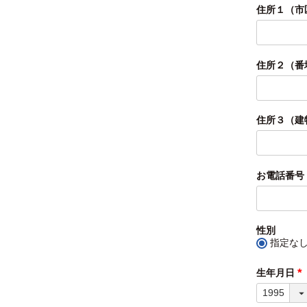
住所１（市
住所２（番
住所３（建
お電話番号
性別
指定な
生年月日
(
須