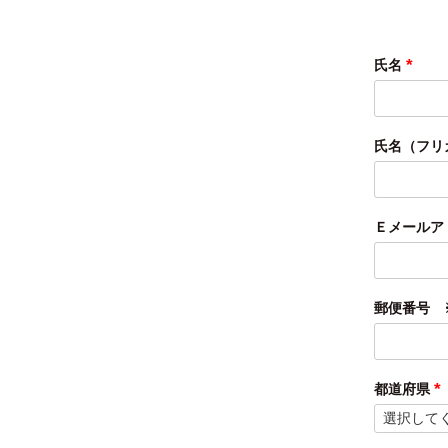
氏名
(必
須)
氏名（フリ
Ｅメールア
郵便番号 
都道府県
(
須