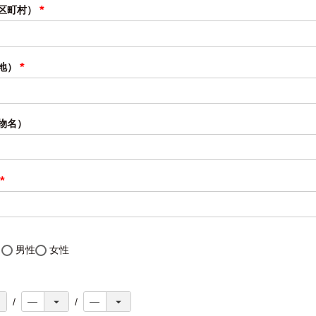
区町村）
(必
須)
地）
(必
須)
物名）
(必
須)
し
男性
女性
必
)