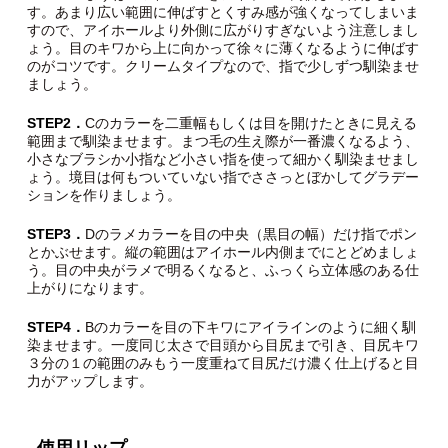
す。あまり広い範囲に伸ばすとくすみ感が強くなってしまいま
すので、アイホールより外側に広がりすぎないよう注意しまし
ょう。目のキワから上に向かって徐々に薄くなるように伸ばす
のがコツです。クリームタイプなので、指で少しずつ馴染ませ
ましょう。
STEP2．
Cのカラーを二重幅もしくは目を開けたときに見える
範囲まで馴染ませます。まつ毛の生え際が一番濃くなるよう、
小さなブラシか小指など小さい指を使って細かく馴染ませまし
ょう。境目は何もついていない指でささっとぼかしてグラデー
ションを作りましょう。
STEP3．
Dのラメカラーを目の中央（黒目の幅）だけ指でポン
とかぶせます。縦の範囲はアイホール内側までにとどめましょ
う。目の中央がラメで明るくなると、ふっくら立体感のある仕
上がりになります。
STEP4．
Bのカラーを目の下キワにアイラインのように細く馴
染ませます。一度同じ太さで目頭から目尻まで引き、目尻キワ
３分の１の範囲のみもう一度重ねて目尻だけ濃く仕上げると目
力がアップします。