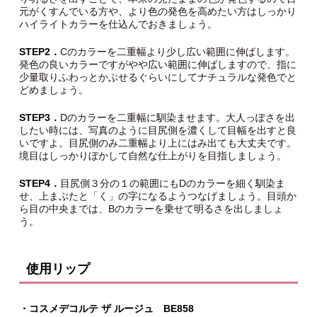
元がくすんでいる方や、より色の発色を高めたい方はしっかり
ハイライトカラーを仕込んでおきましょう。
STEP2．
Cのカラーを二重幅より少し広い範囲に伸ばします。
発色の良いカラーですがやや広い範囲に伸ばしますので、指に
少量取りふわっとかぶせるぐらいにしてナチュラルな発色でと
どめましょう。
STEP3．
Dのカラーを二重幅に馴染ませます。大人っぽさを出
したい時には、写真のように目尻側を濃くして目幅を出すと良
いですよ。目尻側のみ二重幅より上にはみ出ても大丈夫です。
境目はしっかりぼかして自然な仕上がりを目指しましょう。
STEP4．
目尻側３分の１の範囲にもDのカラーを細く馴染ま
せ、上まぶたと「く」の字になるようつなげましょう。目頭か
ら目の中央までは、Bのカラーを乗せて明るさを出しましょ
う。
使用リップ
・コスメデコルテ ザ ルージュ BE858