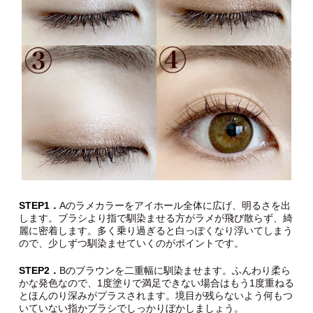
STEP1．
Aのラメカラーをアイホール全体に広げ、明るさを出
します。ブラシより指で馴染ませる方がラメが飛び散らず、綺
麗に密着します。多く乗り過ぎると白っぽくなり浮いてしまう
ので、少しずつ馴染ませていくのがポイントです。
STEP2．
Bのブラウンを二重幅に馴染ませます。ふんわり柔ら
かな発色なので、1度塗りで満足できない場合はもう1度重ねる
とほんのり深みがプラスされます。境目が残らないよう何もつ
いていない指かブラシでしっかりぼかしましょう。