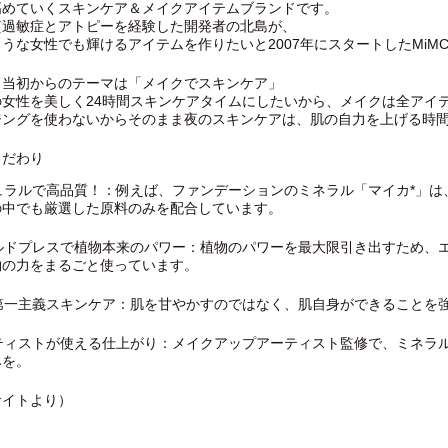
高めていくスキンケア＆メイクアイテムブランドです。
質過敏症とアトピーを経験した開発者の北島が、
うな女性でも輝けるアイテムを作りたいと2007年にスタートしたMiMC
ト当初からのテーマは「メイクでスキンケア」
の女性を美しく24時間スキンケアタイムにしたいから、メイクは全アイ
ジングを使わないからそのまま夜のスキンケアは、肌の自力を上げる時
こだわり
チュラルで高品質！：例えば、ファンデーションのミネラル「マイカ*」
の中でも厳選した原料のみを配合しています。
ールドプレスで植物本来のパワー：植物のパワーを最大限引き出すため、
物の力をまるごと使っています。
力第一主義スキンケア：肌を甘やかすのではなく、肌自身ができることを
ーティストが使える仕上がり：メイクアップアーティスト監修で、ミネラ
みを。
サイトより）