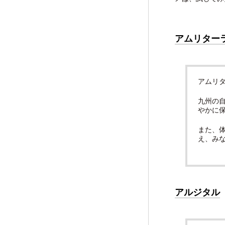
アムリター
アムリ
九州の
やかに
また、
え、み
アルジタル