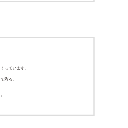
つくっています。
きで彩る。
く。