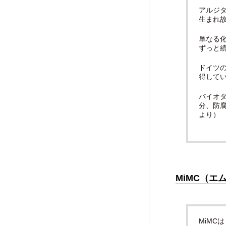
アルジ
生まれ
単なる
ずっと
ドイツ
得して
バイオ
分、防
より）
MiMC（エ
MiMC