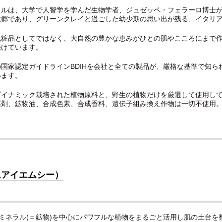
タルは、大学で人智学を学んだ生物学者、ジュゼッペ・フェラーロ博士が
故郷であり、グリーンクレイと過ごした幼少期の思い出が残る、イタリ
化粧品としてではなく、大自然の豊かな恵みがひとの肌やこころにまで
続けています。
の国家認定ガイドラインBDIHを会社と全ての製品が、厳格な基準で知
います。
ダイナミック栽培された植物原料と、野生の植物だけを厳選して使用して
腐剤、鉱物油、合成色素、合成香料、遺伝子組み換え作物は一切不使用
ムアイエムシー）
はミネラル(＝鉱物)を中心にパワフルな植物をまるごと活用し肌の土台を