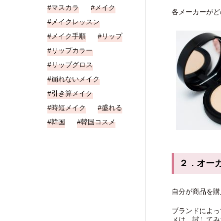
マスカラ
メイク
各メーカーがど
メイクレッスン
メイク手順
リップ
リップカラー
リップグロス
崩れないメイク
引き算メイク
時短メイク
盛れる
韓国
韓国コスメ
２．オー
自分が商品を購
ブランドによっ
メは、試してみ