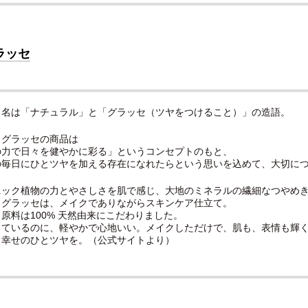
ラッセ
ド名は「ナチュラル」と「グラッセ（ツヤをつけること）」の造語。
ラグラッセの商品は
の力で日々を健やかに彩る」というコンセプトのもと、
の毎日にひとツヤを加える存在になれたらという思いを込めて、大切に
ニック植物の力とやさしさを肌で感じ、大地のミネラルの繊細なつやめ
ラグラッセは、メイクでありながらスキンケア仕立て。
原料は100% 天然由来にこだわりました。
しているのに、軽やかで心地いい。メイクしただけで、肌も、表情も輝
、幸せのひとツヤを。（公式サイトより）