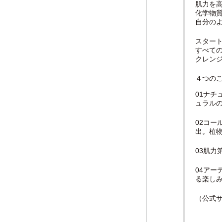
肌力を
化学物
自分のよ
スター
すべて
クレン
４つの
01ナ
ュラル
02コ
出。植
03肌
04ア
る楽し
（公式