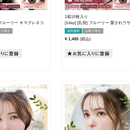
1箱10枚入り
乱視] フルーリー キマグレネコ
[1day] [乱視] フルーリー 愛されウ
取り寄せ
送料無料
お取り寄せ
¥
1,485
税込