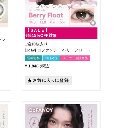
【 S A L E 】
6箱15％OFF対象
ウン
1箱10枚入り
[1day] コファンシー ベリーフロート
送料無料
即日発送
メーカー直販商品
¥
1,848
税込