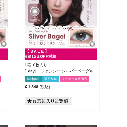
【 S A L E 】
6箱15％OFF対象
1箱10枚入り
[1day] コファンシー シルバーベーグル
送料無料
即日発送
メーカー直販商品
¥
1,848
税込