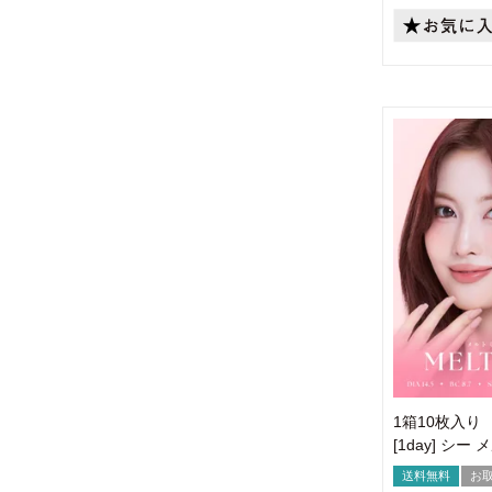
1箱10枚入り
[1day] シー
送料無料
お