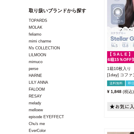
取り扱いブランドから探す
TOPARDS
MOLAK
feliamo
mimi charme
N's COLLECTION
【 S A L E 】
LILMOON
6箱15％OFF
mimuco
1箱10枚入り
perse
[1day] コ
HARNE
LILY ANNA
送料無料
即
FALOOM
¥
1,848
税込
RESAY
melady
melloew
episode EYEFFECT
Chu's me
EverColor