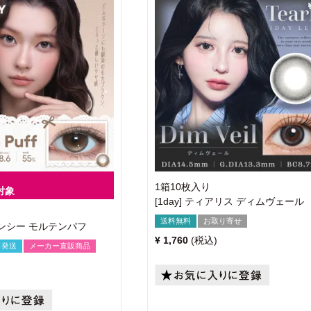
1箱10枚入り
対象
[1day] ティアリス ディムヴェール
送料無料
お取り寄せ
ファンシー モルテンパフ
¥
1,760
税込
日発送
メーカー直販商品