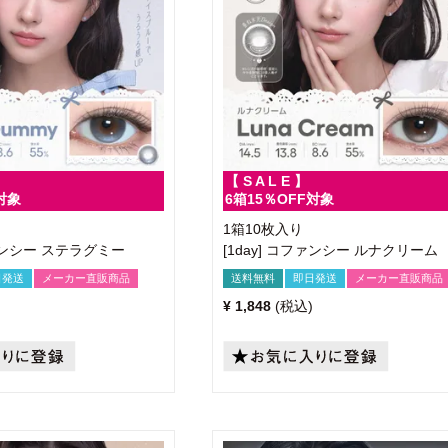
【 S A L E 】
対象
6箱15％OFF対象
1箱10枚入り
ファンシー ステラグミー
[1day] コファンシー ルナクリーム
日発送
メーカー直販商品
送料無料
即日発送
メーカー直販商品
¥
1,848
税込