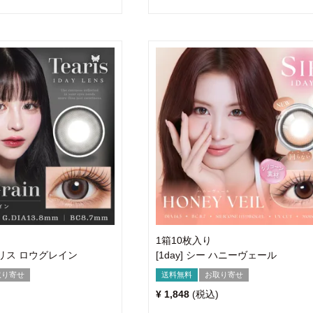
1箱10枚入り
ィアリス ロウグレイン
[1day] シー ハニーヴェール
取り寄せ
送料無料
お取り寄せ
¥
1,848
税込