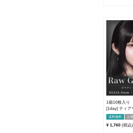
1箱10枚入り
[1day] テ
送料無料
お
¥
1,760
税込