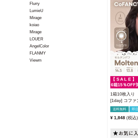
Flurry
LumieU
Mirage
koiao
Mirage
LOUER
AngelColor
FLANMY
Viewm
【 S A L E 】
6箱15％OFF
1箱10枚入り
[1day] コ
送料無料
即
¥
1,848
税込