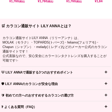
¥
1,760
¥
1,760
¥
1,760
¥
1,848
(税込)
(税込)
(税込)
(税込)
🛒 カラコン通販サイト LILY ANNAとは？
カラコン通販サイトLILY ANNA（リリーアンナ）は、
MOLAK（モラク）・TOPARDS(トパーズ)・feliamo(フェリアモ)・
Chapun（シャプン）・melady(ミレディ)などのメーカー公式のカラコン
通販サイトです！
公式直販なので、安心安全にカラーコンタクトレンズを購入することが
可能です✨
💡 LILY ANNAで通販する3つのおすすめポイント
🛡️ LILY ANNAのカラコンが安全な理由
🔰 初めての方へのおすすめするカラコンの選び方
❓ よくある質問（FAQ）