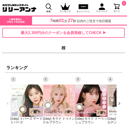
0
カート
検索
ランキング
キャンペーン
マイページ
7
01
27
✨業界最長✨
時間
分
秒 以内のご注文で当日発送
17時まで当日発送
最大2,300円分のクーポンを会員登録してCHECK ▶
桜
ランキング
1
2
3
4
[1day] トパーズ デート
[1day] モラク トゥイン
[1day] モラク ドーリッ
[1day] コフ
トパーズ
クルブラウン
シュブラウン
ルテンパフ