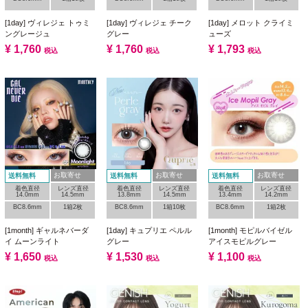
[1day] ヴィレジェ トゥミ
[1day] ヴィレジェ チーク
[1day] メロット クライミ
ングレージュ
グレー
ューズ
¥
1,760
¥
1,760
¥
1,793
税込
税込
税込
お取寄せ
お取寄せ
お取寄せ
送料無料
送料無料
送料無料
着色直径
レンズ直径
着色直径
レンズ直径
着色直径
レンズ直径
14.0mm
14.5mm
13.8mm
14.5mm
13.4mm
14.2mm
BC8.6mm
1箱2枚
BC8.6mm
1箱10枚
BC8.6mm
1箱2枚
[1month] ギャルネバーダ
[1day] キュプリエ ペルル
[1month] モピルバイゼル
イ ムーンライト
グレー
アイスモピルグレー
¥
1,650
¥
1,530
¥
1,100
税込
税込
税込