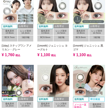
お取寄せ
お取寄せ
お取寄せ
送料無料
送料無料
送料無料
着色直径
レンズ直径
着色直径
レンズ直径
着色直径
レンズ直径
13.6mm
14.2mm
13.8mm
14.5mm
13.8mm
14.5mm
BC8.7mm
1箱10枚
BC8.6mm
1箱2枚
BC8.6mm
1箱2枚
[1day] ステップワン アメ
[1month] ジェニッシュ ヨ
[1month] ジェニッシュ 黒
リカン・グレー
ーグルト
ゴマ
¥
1,760
¥
1,100
¥
1,100
税込
税込
税込
お取寄せ
お取寄せ
送料無料
送料無料
送料無料
即日発送
着色直径
レンズ直径
着色直径
レンズ直径
着色直径
メーカー直
14.2mm
15.0mm
13.55mm
14.2mm
13.4mm
販商品