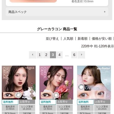
着色直径:13.0mm
商品スペック
グレーカラコン 商品一覧
並び替え
人気順
新着順
価格が安い順
220
件中
81
-
120
件表示
1
2
3
4
…
6
お取寄せ
お取寄せ
お取寄せ
送料無料
送料無料
送料無料
着色直径
レンズ直径
着色直径
レンズ直径
着色直径
レンズ直径
13.8mm
14.2mm
13.5mm
14.2mm
13.0mm
14.2mm
BC8.6mm
1箱10枚
BC8.6mm
1箱10枚
BC8.6mm
1箱10枚