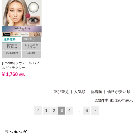
お取寄せ
送料無料
着色直径
レンズ直径
13.7mm
14.5mm
BC8.6mm
1箱2枚
[1month] ラヴェール バブ
ルギャラクシー
¥
1,760
税込
並び替え
人気順
新着順
価格が安い順
220
件中
81
-
120
件表示
1
2
3
4
…
6
ランキング