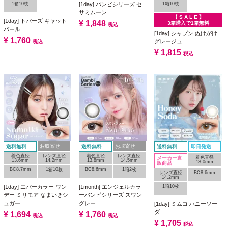
1箱10枚
1箱10枚
[1day] バンビシリーズ セ
サミムーン
【 S A L E 】
[1day] トパーズ キャット
¥
1,848
3箱購入で1箱無料
税込
パール
[1day] シャプン ぬけがけ
¥
1,760
グレージュ
税込
¥
1,815
税込
お取寄せ
お取寄せ
送料無料
送料無料
送料無料
即日発送
着色直径
レンズ直径
着色直径
レンズ直径
着色直径
メーカー直
13.6mm
14.2mm
13.8mm
14.5mm
13.0mm
販商品
BC8.7mm
1箱10枚
BC8.6mm
1箱2枚
レンズ直径
BC8.6mm
14.2mm
1箱10枚
[1day] エバーカラー ワン
[1month] エンジェルカラ
デー ミリモア なまいきシ
ーバンビシリーズ スワン
ュガー
グレー
[1day] ミムコ ハニーソー
ダ
¥
1,694
¥
1,760
税込
税込
¥
1,705
税込