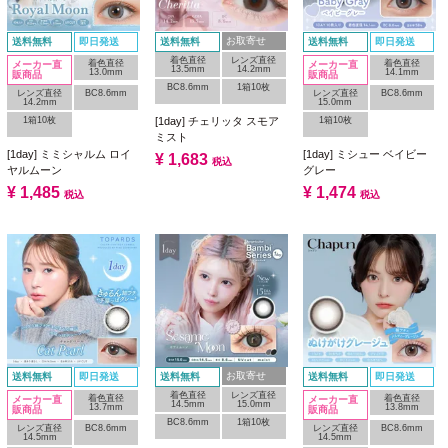
お取寄せ
送料無料
即日発送
送料無料
送料無料
即日発送
着色直径
レンズ直径
着色直径
着色直径
メーカー直
メーカー直
13.5mm
14.2mm
13.0mm
14.1mm
販商品
販商品
BC8.6mm
1箱10枚
レンズ直径
BC8.6mm
レンズ直径
BC8.6mm
14.2mm
15.0mm
1箱10枚
1箱10枚
[1day] チェリッタ スモア
ミスト
[1day] ミミシャルム ロイ
[1day] ミシュー ベイビー
¥
1,683
税込
ヤルムーン
グレー
¥
1,485
¥
1,474
税込
税込
お取寄せ
送料無料
即日発送
送料無料
送料無料
即日発送
着色直径
レンズ直径
着色直径
着色直径
メーカー直
メーカー直
14.5mm
15.0mm
13.7mm
13.8mm
販商品
販商品
BC8.6mm
1箱10枚
レンズ直径
BC8.6mm
レンズ直径
BC8.6mm
14.5mm
14.5mm