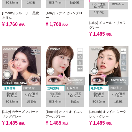
BC8.7mm
1箱3枚
BC8.7mm
1箱10枚
レンズ直径
BC8.6mm
14.2mm
1箱10枚
[1month] フルーリー 黒蜜
[1day] ワナフ セレングロ
ぷりん
ー
[1day] メロール トリュフ
¥
1,760
¥
1,760
税込
税込
グレー
¥
1,485
税込
お取寄せ
お取寄せ
お取寄せ
送料無料
送料無料
送料無料
着色直径
レンズ直径
着色直径
レンズ直径
着色直径
レンズ直径
13.4mm
14.2mm
12.4mm
14.0mm
13.0mm
14.0mm
BC8.7mm
1箱10枚
BC8.6mm
1箱2枚
BC8.6mm
1箱2枚
[1day] カラーズ スパーク
[1month] オマイオ イスル
[1month] オマイオ シーク
リンググレー
アールグレー
レットグレー
¥
1,485
¥
1,485
¥
1,485
税込
税込
税込