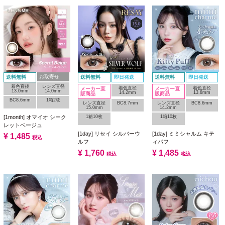
お取寄せ
送料無料
送料無料
即日発送
送料無料
即日発送
着色直径
レンズ直径
着色直径
着色直径
メーカー直
メーカー直
13.0mm
14.0mm
14.2mm
13.8mm
販商品
販商品
BC8.6mm
1箱2枚
レンズ直径
BC8.7mm
レンズ直径
BC8.6mm
15.0mm
14.2mm
1箱10枚
1箱10枚
[1month] オマイオ シーク
レットベージュ
[1day] リセイ シルバーウ
[1day] ミミシャルム キテ
¥
1,485
税込
ルフ
ィパフ
¥
1,760
¥
1,485
税込
税込