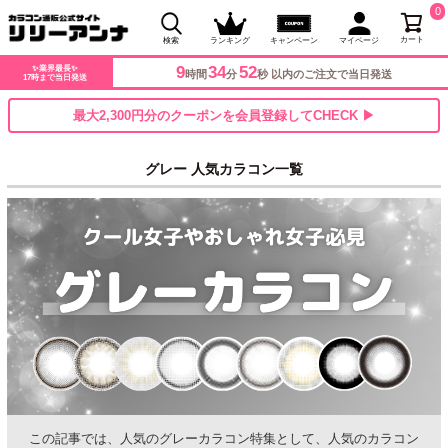
0
カート
検索
ランキング
キャンペーン
マイページ
9
34
51
✨業界最長✨
時間
分
秒 以内のご注文で当日発送
17時まで当日発送
最大2,300円分のクーポンを会員登録してCHECK ▶
グレー 人気カラコン一覧
この記事では、人気のグレーカラコン特集として、人気のカラコン