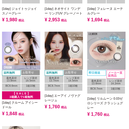
[1day] ジョイトゥジョイ
[1day] ネオサイト ワンデ
[1day] フェレーヌ エーテ
スノーグレー
ー リングUV グレーノート
ルグレー
¥
1,980
¥
2,953
¥
1,694
税込
税込
税込
お取寄せ
お取寄せ
送料無料
送料無料
即日発送
メーカー直
販商品
着色直径
レンズ直径
着色直径
レンズ直径
13.9mm
14.5mm
13.7mm
14.5mm
着色直径
レンズ直径
13.4mm
14.2mm
BC8.6mm
1箱10枚
BC8.7mm
1箱10枚
BC8.7mm
1箱10枚
【 S A L E 】
[1day] エーアイ ノヴァグ
3箱購入で1箱無料
[1day] リルムーン 0.03ゼ
レージュ
[1day] クルーム アイシー
ロシリーズ クラッシュグ
¥
1,760
ドール
税込
レー
¥
1,848
¥
1,760
税込
税込