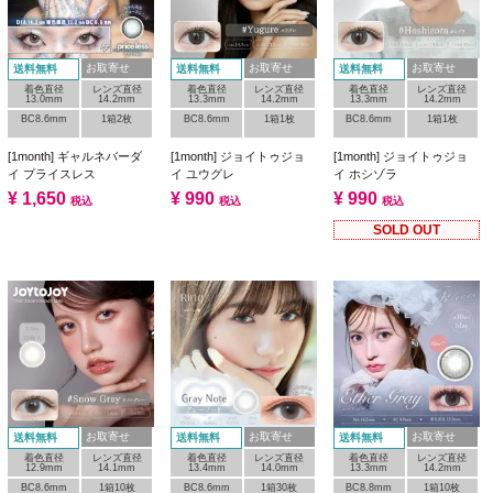
お取寄せ
お取寄せ
お取寄せ
送料無料
送料無料
送料無料
着色直径
レンズ直径
着色直径
レンズ直径
着色直径
レンズ直径
13.0mm
14.2mm
13.3mm
14.2mm
13.3mm
14.2mm
BC8.6mm
1箱2枚
BC8.6mm
1箱1枚
BC8.6mm
1箱1枚
[1month] ギャルネバーダ
[1month] ジョイトゥジョ
[1month] ジョイトゥジョ
イ プライスレス
イ ユウグレ
イ ホシゾラ
¥
1,650
¥
990
¥
990
税込
税込
税込
SOLD OUT
お取寄せ
お取寄せ
お取寄せ
送料無料
送料無料
送料無料
着色直径
レンズ直径
着色直径
レンズ直径
着色直径
レンズ直径
12.9mm
14.1mm
13.4mm
14.0mm
13.3mm
14.2mm
BC8.6mm
1箱10枚
BC8.6mm
1箱30枚
BC8.8mm
1箱10枚