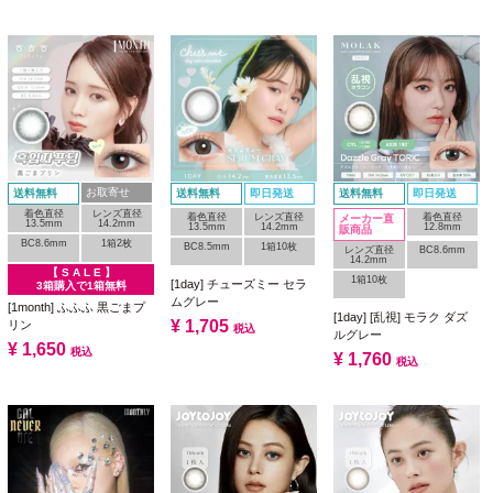
お取寄せ
送料無料
送料無料
即日発送
送料無料
即日発送
着色直径
レンズ直径
着色直径
レンズ直径
着色直径
メーカー直
13.5mm
14.2mm
13.5mm
14.2mm
12.8mm
販商品
BC8.6mm
1箱2枚
BC8.5mm
1箱10枚
レンズ直径
BC8.6mm
14.2mm
【 S A L E 】
1箱10枚
[1day] チューズミー セラ
3箱購入で1箱無料
ムグレー
[1month] ふふふ 黒ごまプ
[1day] [乱視] モラク ダズ
¥
1,705
リン
税込
ルグレー
¥
1,650
税込
¥
1,760
税込