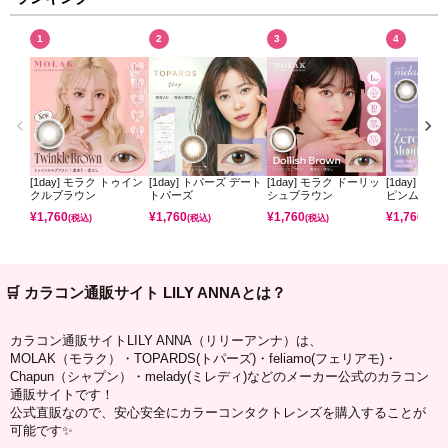
1
2
3
4
[1day] モラク トゥイン
[1day] トパーズ デート
[1day] モラク ドーリッ
[1day] ミ
クルブラウン
トパーズ
シュブラウン
ピンムーン
¥
1,760
¥
1,760
¥
1,760
¥
1,760
(税込)
(税込)
(税込)
(税込)
🛒 カラコン通販サイト LILY ANNAとは？
カラコン通販サイトLILY ANNA（リリーアンナ）は、
MOLAK（モラク）・TOPARDS(トパーズ)・feliamo(フェリアモ)・
Chapun（シャプン）・melady(ミレディ)などのメーカー公式のカラコン
通販サイトです！
公式直販なので、安心安全にカラーコンタクトレンズを購入することが
可能です✨