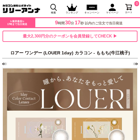
0
カート
検索
ランキング
キャンペーン
マイページ
9
30
16
✨業界最長✨
時間
分
秒 以内のご注文で当日発送
17時まで当日発送
最大2,300円分のクーポンを会員登録してCHECK ▶
ロアー ワンデー (LOUER 1day) カラコン - ももち(牛江桃子)