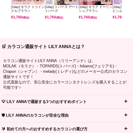
[1day] モラク トゥイン
[1day] トパーズ デート
[1day] モラク ドーリッ
[1day] ミレ
クルブラウン
トパーズ
シュブラウン
ピンムーン
¥
1,760
¥
1,760
¥
1,760
¥
1,760
(税込)
(税込)
(税込)
(税込)
🛒 カラコン通販サイト LILY ANNAとは？
カラコン通販サイトLILY ANNA（リリーアンナ）は、
MOLAK（モラク）・TOPARDS(トパーズ)・feliamo(フェリアモ)・
Chapun（シャプン）・melady(ミレディ)などのメーカー公式のカラコン
通販サイトです！
公式直販なので、安心安全にカラーコンタクトレンズを購入することが
可能です✨
💡 LILY ANNAで通販する3つのおすすめポイント
🛡️ LILY ANNAのカラコンが安全な理由
🔰 初めての方へのおすすめするカラコンの選び方