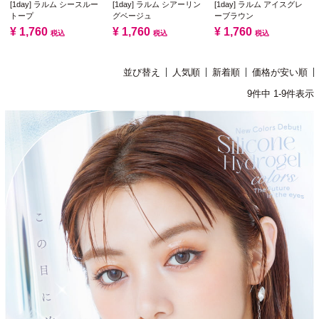
[1day] ラルム シースルー
[1day] ラルム シアーリン
[1day] ラルム アイスグレ
トープ
グベージュ
ーブラウン
¥
1,760
¥
1,760
¥
1,760
税込
税込
税込
並び替え
人気順
新着順
価格が安い順
9
件中
1
-
9
件表示