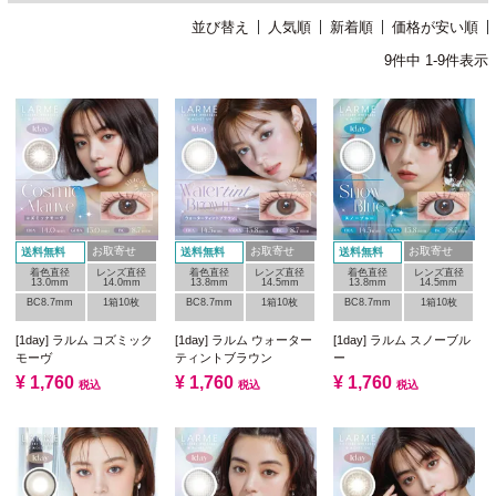
並び替え
人気順
新着順
価格が安い順
9
件中
1
-
9
件表示
お取寄せ
お取寄せ
お取寄せ
送料無料
送料無料
送料無料
着色直径
レンズ直径
着色直径
レンズ直径
着色直径
レンズ直径
13.0mm
14.0mm
13.8mm
14.5mm
13.8mm
14.5mm
BC8.7mm
1箱10枚
BC8.7mm
1箱10枚
BC8.7mm
1箱10枚
[1day] ラルム コズミック
[1day] ラルム ウォーター
[1day] ラルム スノーブル
モーヴ
ティントブラウン
ー
¥
1,760
¥
1,760
¥
1,760
税込
税込
税込