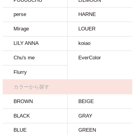
PUUUUCHU
LILMOON
perse
HARNE
Mirage
LOUER
LILY ANNA
koiao
Chu's me
EverColor
Flurry
カラーから探す
BROWN
BEIGE
BLACK
GRAY
BLUE
GREEN