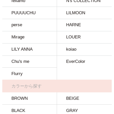
feliamo
N's COLLECTION
PUUUUCHU
LILMOON
perse
HARNE
Mirage
LOUER
LILY ANNA
koiao
Chu's me
EverColor
Flurry
カラーから探す
BROWN
BEIGE
BLACK
GRAY