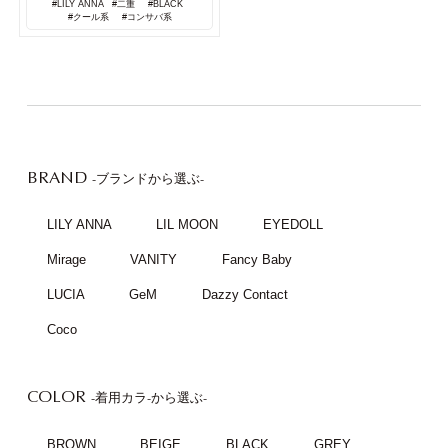
#LILY ANNA
#二重
#BLACK
#クール系
#コンサバ系
BRAND
-ブランドから選ぶ-
LILY ANNA
LIL MOON
EYEDOLL
Mirage
VANITY
Fancy Baby
LUCIA
GeM
Dazzy Contact
Coco
COLOR
-着用カラ-から選ぶ-
BROWN
BEIGE
BLACK
GREY