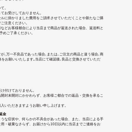
いて。
してお受けしておりません。
セルに掛かりました費用をご請求させていただくことや新たなご購
でご注意ください。
否などお客様都合により当店まで商品が返送された場合、返送料と
。予めご了承ください。
が､万一不良品であった場合､または､ご注文の商品と違う場合､商
絡をお願いいたします｡当店にて確認後､良品と交換させていただ
受け付けておりません。
品開封未開封にかかわらず、お客様ご都合での返品・交換を承るこ
購入いただきますようお願い申し上げます。
返金
ような症状や、何らかの不具合があった場合、また、当店による手
用・破棄なさらず、お届けから10日以内に当店までご連絡をお