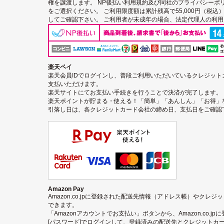
権を譲渡します。
NP後払い利用規約及び同社のプライバシーポ
をご選択ください。 ご利用限度額は累計残高で55,000円（税
してご確認下さい。 ご利用者が未成年の場合、法定代理人の利
楽天ペイ
楽天会員IDでログインし、普段ご利用いただいているクレジッ
支払いただけます。
楽天サイトにてお支払い手続きを行うことで決済が完了します。
楽天ポイントが貯まる・使える！「簡単」「あんしん」「お得」
引落し日は、各クレジットカード会社の締め日、支払日をご確認
Amazon Pay
Amazon.co.jpに登録された配送先情報（アドレス帳）やクレ
できます。
「Amazonアカウントでお支払い」ボタンから、Amazon.co.j
[パスワード]でログインして、登録済みの配送先とクレジットカ