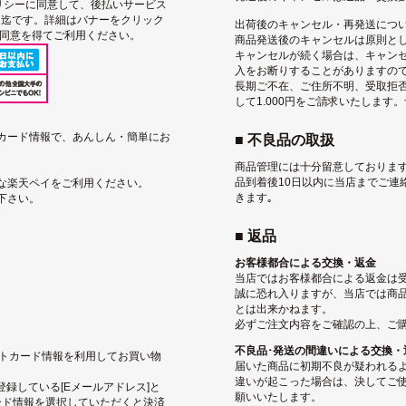
リシー
に同意して、後払いサービス
込）迄です。詳細はバナーをクリック
出荷後のキャンセル・再発送につ
用同意を得てご利用ください。
商品発送後のキャンセルは原則と
キャンセルが続く場合は、キャン
入をお断りすることがありますの
長期ご不在、ご住所不明、受取拒
して1.000円をご請求いたします
トカード情報で、あんしん・簡単にお
■ 不良品の取扱
商品管理には十分留意しております
品到着後10日以内に当店までご連
な楽天ペイをご利用ください。
きます｡
下さい。
■ 返品
お客様都合による交換・返金
当店ではお客様都合による返金は
誠に恐れ入りますが、当店では商
とは出来かねます。
必ずご注文内容をご確認の上、ご
不良品･発送の間違いによる交換・
ジットカード情報を利用してお買い物
届いた商品に初期不良が疑われる
違いが起こった場合は、決してご使
pに登録している[Eメールアドレス]と
願いいたします。
ード情報を選択していただくと決済