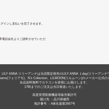
にログインし支払いを完了させます。
帯電話会社よりご請求させていただ
LILY ANNA リリーアンナは当店限定発売のLILY ANNA １day(リリーアン
eliamo(フェリアモ)、N’s Collection、LILMOON(リルムーン)のメーカ
全品送料無料でカラコンを皆様にお届けします。
17時までのご注文は当日発送いたします。
高度管理医療機器等販売業許可
届け先 ：品川保健所
免許番号 ：4保生薬第2667号