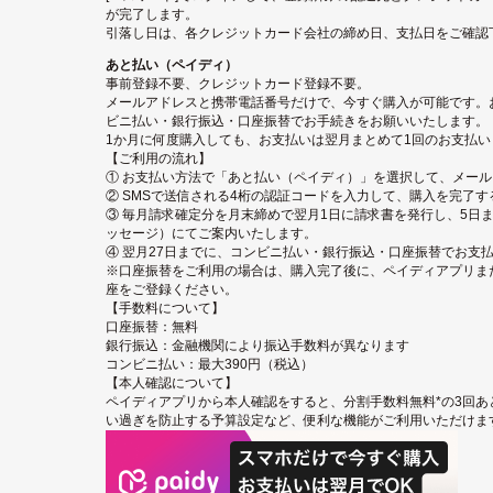
が完了します。
引落し日は、各クレジットカード会社の締め日、支払日をご確認
あと払い（ペイディ）
事前登録不要、クレジットカード登録不要。
メールアドレスと携帯電話番号だけで、今すぐ購入が可能です。
ビニ払い・銀行振込・口座振替でお手続きをお願いいたします。
1か月に何度購入しても、お支払いは翌月まとめて1回のお支払い
【ご利用の流れ】
① お支払い方法で「あと払い（ペイディ）」を選択して、メー
② SMSで送信される4桁の認証コードを入力して、購入を完了す
③ 毎月請求確定分を月末締めで翌月1日に請求書を発行し、5日ま
ッセージ）にてご案内いたします。
④ 翌月27日までに、コンビニ払い・銀行振込・口座振替でお支
※口座振替をご利用の場合は、購入完了後に、ペイディアプリまたは
座をご登録ください。
【手数料について】
口座振替：無料
銀行振込：金融機関により振込手数料が異なります
コンビニ払い：最大390円（税込）
【本人確認について】
ペイディアプリから本人確認をすると、分割手数料無料*の3回あ
い過ぎを防止する予算設定など、便利な機能がご利用いただけま