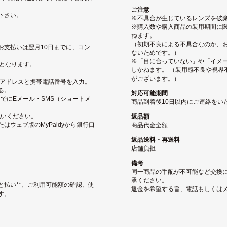
ご注意
下さい。
※不具合が生じているレンズを破
※購入数や購入商品の装用期間に関
ねます。
（初期不良による不具合なのか、
お支払いは翌月10日までに、コン
ないためです。）
※「目に合っていない」や「イメ
となります。
しかねます。 （装用感不良や視界
がございます。）
ルアドレスと携帯電話番号を入力。
る。
対応可能期間
でにEメール・SMS（ショートメ
商品到着後10日以内にご連絡をい
払いください。
返品額
ウェブ版のMyPaidyから銀行口
商品代金全額
返品送料・再送料
店舗負担
備考
同一商品の手配が不可能など交換
承ください。
と払い**、ご利用可能額の確認、使
返金を希望する旨、電話もしくは
す。