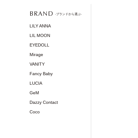
BRAND
-ブランドから選ぶ-
LILY ANNA
LIL MOON
EYEDOLL
Mirage
VANITY
Fancy Baby
LUCIA
GeM
Dazzy Contact
Coco