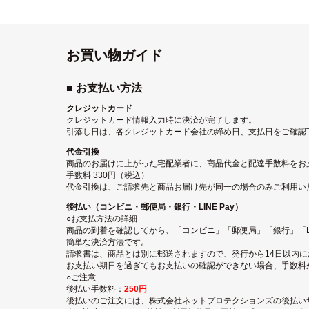
お買い物ガイド
■ お支払い方法
クレジットカード
クレジットカード情報入力時に決済が完了します。
引落し日は、各クレジットカード会社の締め日、支払日をご確認
代金引換
商品のお届けに上がった宅配業者に、商品代金と配達手数料をお
手数料 330円（税込）
代金引換は、ご請求先と商品お届け先が同一の場合のみご利用い
後払い（コンビニ・郵便局・銀行・LINE Pay）
○お支払方法の詳細
商品の到着を確認してから、「コンビニ」「郵便局」「銀行」「LI
簡単な決済方法です。
請求書は、商品とは別に郵送されますので、発行から14日以内
お支払い期日を過ぎてもお支払いの確認ができない場合、手数料
○ご注意
後払い手数料：
250円
後払いのご注文には、
株式会社ネットプロテクションズの後払い