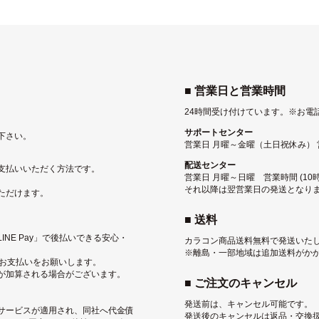
■ 営業日と営業時間
24時間受け付けています。
※お電
サポートセンター
下さい。
営業日 月曜～金曜（土日祝休み） 営業
配送センター
支払いいただく方法です。
営業日 月曜～日曜 営業時間 (10時
それ以降は翌営業日の発送となり
ただけます。
■ 送料
NE Pay」で後払いできる安心・
カラコン商品送料無料で発送いた
※離島・一部地域は追加送料がか
にお支払いをお願いします。
が加算される場合がございます。
■ ご注文のキャンセル
発送前は、キャンセル可能です。
サービス
が適用され、同社へ代金債
発送後のキャンセルは返品・交換