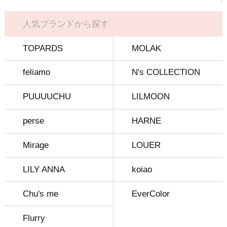
人気ブランドから探す
TOPARDS
MOLAK
feliamo
N's COLLECTION
PUUUUCHU
LILMOON
perse
HARNE
Mirage
LOUER
LILY ANNA
koiao
Chu's me
EverColor
Flurry