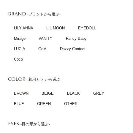
BRAND
-ブランドから選ぶ-
LILY ANNA
LIL MOON
EYEDOLL
Mirage
VANITY
Fancy Baby
LUCIA
GeM
Dazzy Contact
Coco
COLOR
-着用カラ-から選ぶ-
BROWN
BEIGE
BLACK
GREY
BLUE
GREEN
OTHER
EYES
-目の形から選ぶ-