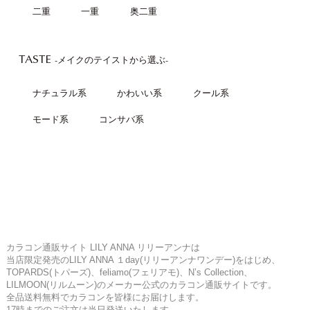
二重
一重
奥二重
TASTE
-メイクのテイストから選ぶ-
ナチュラル系
かわいい系
クール系
モード系
コンサバ系
カラコン通販サイト LILY ANNA リリーアンナは
当店限定発売のLILY ANNA １day(リリーアンナワンデー)をはじめ、
TOPARDS(トパーズ)、feliamo(フェリアモ)、N’s Collection、
LILMOON(リルムーン)のメーカー公式のカラコン通販サイトです。
全品送料無料でカラコンを皆様にお届けします。
17時までのご注文は当日発送いたします。