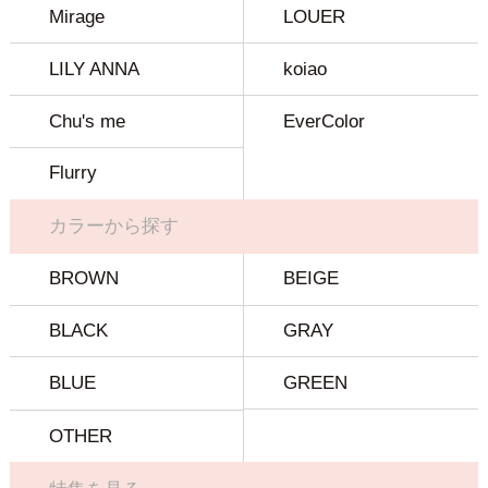
Mirage
LOUER
LILY ANNA
koiao
Chu's me
EverColor
Flurry
カラーから探す
BROWN
BEIGE
BLACK
GRAY
BLUE
GREEN
OTHER