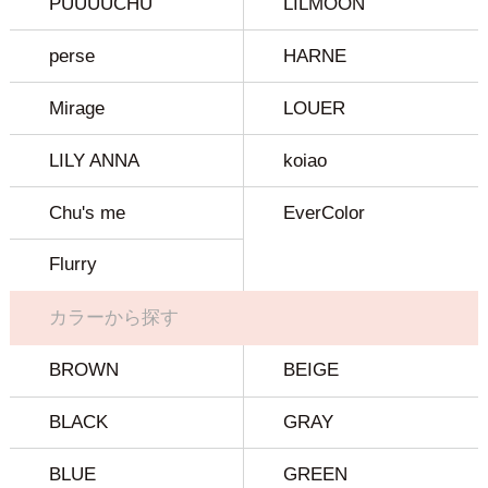
PUUUUCHU
LILMOON
perse
HARNE
Mirage
LOUER
LILY ANNA
koiao
Chu's me
EverColor
Flurry
カラーから探す
BROWN
BEIGE
BLACK
GRAY
BLUE
GREEN