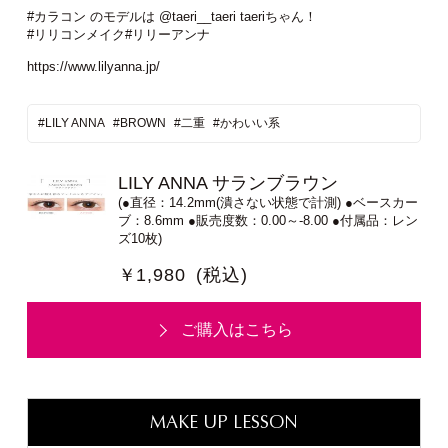
#カラコン のモデルは @taeri__taeri taeriちゃん！
#リリコンメイク#リリーアンナ
https://www.lilyanna.jp/
#LILY ANNA
#BROWN
#二重
#かわいい系
LILY ANNA サランブラウン
(●直径：14.2mm(潰さない状態で計測) ●ベースカー
ブ：8.6mm ●販売度数：0.00～-8.00 ●付属品：レン
ズ10枚)
￥1,980
(税込)
ご購入はこちら
MAKE UP LESSON