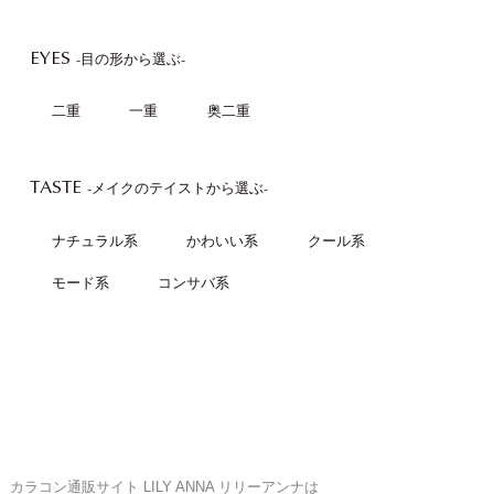
EYES
-目の形から選ぶ-
二重
一重
奥二重
TASTE
-メイクのテイストから選ぶ-
ナチュラル系
かわいい系
クール系
モード系
コンサバ系
カラコン通販サイト LILY ANNA リリーアンナは