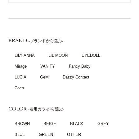
BRAND
-ブランドから選ぶ-
LILY ANNA
LIL MOON
EYEDOLL
Mirage
VANITY
Fancy Baby
LUCIA
GeM
Dazzy Contact
Coco
COLOR
-着用カラ-から選ぶ-
BROWN
BEIGE
BLACK
GREY
BLUE
GREEN
OTHER