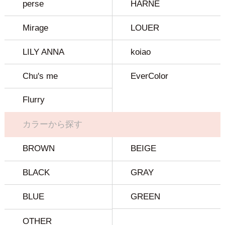
perse
HARNE
Mirage
LOUER
LILY ANNA
koiao
Chu's me
EverColor
Flurry
カラーから探す
BROWN
BEIGE
BLACK
GRAY
BLUE
GREEN
OTHER