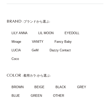
BRAND
-ブランドから選ぶ-
LILY ANNA
LIL MOON
EYEDOLL
Mirage
VANITY
Fancy Baby
LUCIA
GeM
Dazzy Contact
Coco
COLOR
-着用カラ-から選ぶ-
BROWN
BEIGE
BLACK
GREY
BLUE
GREEN
OTHER