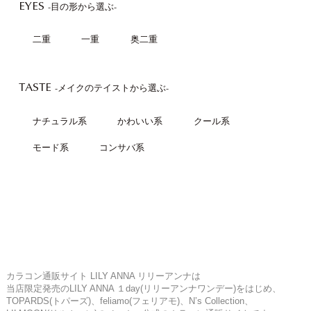
EYES
-目の形から選ぶ-
二重
一重
奥二重
TASTE
-メイクのテイストから選ぶ-
ナチュラル系
かわいい系
クール系
モード系
コンサバ系
カラコン通販サイト LILY ANNA リリーアンナは
当店限定発売のLILY ANNA １day(リリーアンナワンデー)をはじめ、
TOPARDS(トパーズ)、feliamo(フェリアモ)、N’s Collection、