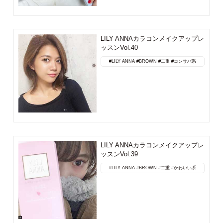
LILY ANNAカラコンメイクアップレ
ッスンVol.40
#LILY ANNA
#BROWN
#二重
#コンサバ系
LILY ANNAカラコンメイクアップレ
ッスンVol.39
#LILY ANNA
#BROWN
#二重
#かわいい系