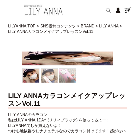
LILYANNA TOP
>
SNS投稿コンテンツ
>
BRAND
>
LILY ANNA
>
LILY ANNAカラコンメイクアップレッスンVol.11
LILY ANNAカラコンメイクアップレッ
スンVol.11
LILY ANNAのカラコン
私はLILY ANNA 1DAY (リリィブラック) を使ってるよー！
LILYANNAでしか買えないよ！
つけ心地抜群やしナチュラルなのでカラコン付けてます！感がない