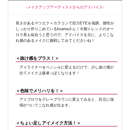
-メイクアップアーティストからのアドバイス-
長さがあるマツエク＋カラコンで目力EYEを強調、個性が
しっかり作りこめているksamaさん！今期トレンドのオー
ロラ系も似合うと思うので、アドバイスを元に、よりこな
れ感のあるメイクに挑戦してみてくださいね！
＜抜け感をプラス！＞
アイライナーをペンシルに変えるだけで、少し抜け感が
出てメイク上級者っぽくなります！
＜色味でメリハリを！＞
アイブロウをグレーブラウンに変えてみると、目元に強
弱がついてこなれ感が出ます。
＜ちょい足しアイメイク方法！＞