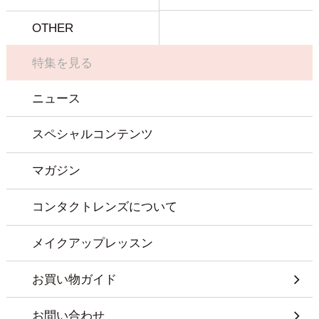
OTHER
特集を見る
ニュース
スペシャルコンテンツ
マガジン
コンタクトレンズについて
メイクアップレッスン
お買い物ガイド
お問い合わせ