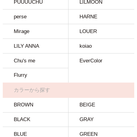
PUUUUCHU
LILMOON
perse
HARNE
Mirage
LOUER
LILY ANNA
koiao
Chu's me
EverColor
Flurry
カラーから探す
BROWN
BEIGE
BLACK
GRAY
BLUE
GREEN