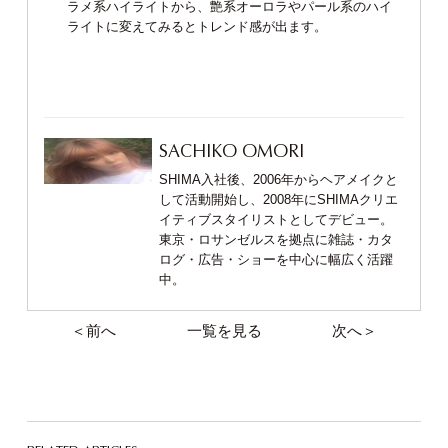
ラメ系ハイライトから、艶系オーロラやパール系のハイ
ライトに変えてみるとトレンド感が出ます。
SACHIKO OMORI
SHIMA入社後、2006年からヘアメイクと
して活動開始し、2008年にSHIMAクリエ
イティブスタイリストとしてデビュー。
東京・ロサンゼルスを拠点に雑誌・カタ
ログ・広告・ショーを中心に幅広く活躍
中。
＜前へ
一覧を見る
次へ＞