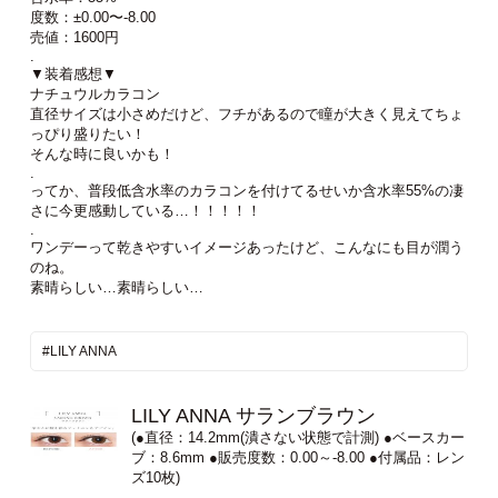
度数：±0.00〜-8.00
売値：1600円
.
▼装着感想▼
ナチュウルカラコン
直径サイズは小さめだけど、フチがあるので瞳が大きく見えてちょ
っぴり盛りたい！
そんな時に良いかも！
.
ってか、普段低含水率のカラコンを付けてるせいか含水率55%の凄
さに今更感動している…！！！！！
.
ワンデーって乾きやすいイメージあったけど、こんなにも目が潤う
のね。
素晴らしい…素晴らしい…
#LILY ANNA
LILY ANNA サランブラウン
(●直径：14.2mm(潰さない状態で計測) ●ベースカー
ブ：8.6mm ●販売度数：0.00～-8.00 ●付属品：レン
ズ10枚)