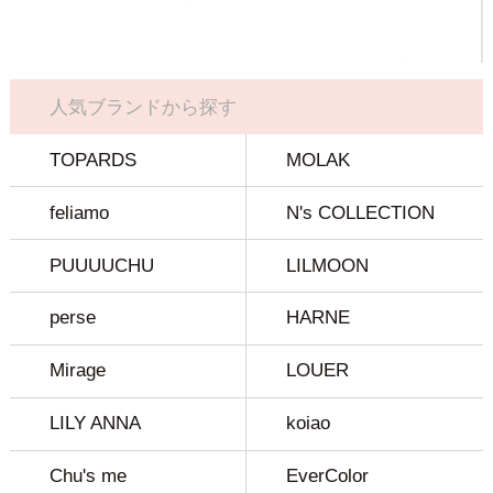
人気ブランドから探す
TOPARDS
MOLAK
feliamo
N's COLLECTION
PUUUUCHU
LILMOON
perse
HARNE
Mirage
LOUER
LILY ANNA
koiao
Chu's me
EverColor