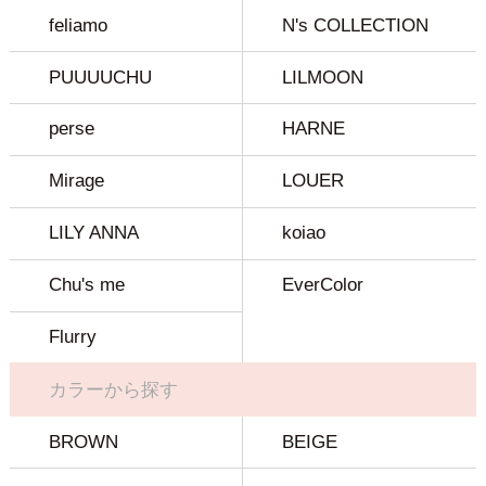
feliamo
N's COLLECTION
PUUUUCHU
LILMOON
perse
HARNE
Mirage
LOUER
LILY ANNA
koiao
Chu's me
EverColor
Flurry
カラーから探す
BROWN
BEIGE