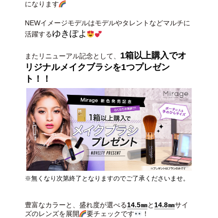
になります
NEWイメージモデルはモデルやタレントなどマルチに
ゆきぽよ
活躍する
1箱以上購入でオ
またリニューアル記念として、
リジナルメイクブラシを1つプレゼン
ト！！
※無くなり次第終了となりますのでご了承くださいませ。
豊富なカラーと、盛れ度が選べる
14.5㎜
と
14.8㎜
サイ
ズのレンズを展開
要チェックです
！