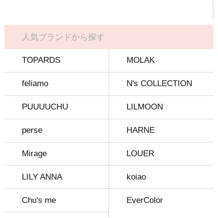
人気ブランドから探す
TOPARDS
MOLAK
feliamo
N's COLLECTION
PUUUUCHU
LILMOON
perse
HARNE
Mirage
LOUER
LILY ANNA
koiao
Chu's me
EverColor