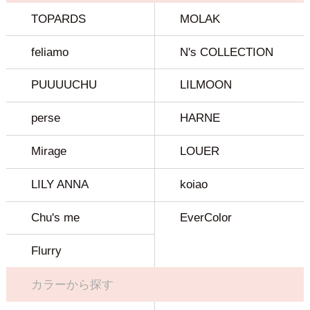
TOPARDS
MOLAK
feliamo
N's COLLECTION
PUUUUCHU
LILMOON
perse
HARNE
Mirage
LOUER
LILY ANNA
koiao
Chu's me
EverColor
Flurry
カラーから探す