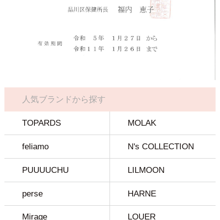
人気ブランドから探す
TOPARDS
MOLAK
feliamo
N's COLLECTION
PUUUUCHU
LILMOON
perse
HARNE
Mirage
LOUER