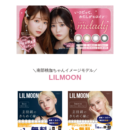
＼南部桃伽ちゃんイメージモデル／
LILMOON