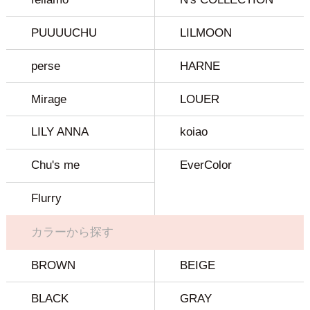
PUUUUCHU
LILMOON
perse
HARNE
Mirage
LOUER
LILY ANNA
koiao
Chu's me
EverColor
Flurry
カラーから探す
BROWN
BEIGE
BLACK
GRAY