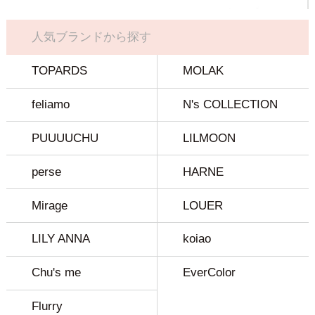
人気ブランドから探す
TOPARDS
MOLAK
feliamo
N's COLLECTION
PUUUUCHU
LILMOON
perse
HARNE
Mirage
LOUER
LILY ANNA
koiao
Chu's me
EverColor
Flurry