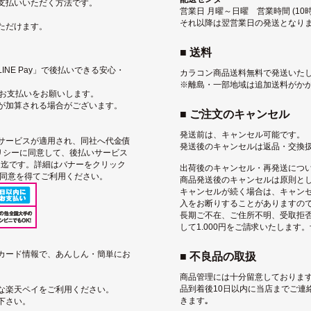
支払いいただく方法です。
営業日 月曜～日曜 営業時間 (10時
それ以降は翌営業日の発送となり
ただけます。
■ 送料
NE Pay」で後払いできる安心・
カラコン商品送料無料で発送いた
※離島・一部地域は追加送料がか
にお支払いをお願いします。
が加算される場合がございます。
■ ご注文のキャンセル
発送前は、キャンセル可能です。
サービス
が適用され、同社へ代金債
発送後のキャンセルは返品・交換
リシー
に同意して、後払いサービス
込）迄です。詳細はバナーをクリック
出荷後のキャンセル・再発送につ
用同意を得てご利用ください。
商品発送後のキャンセルは原則と
キャンセルが続く場合は、キャン
入をお断りすることがありますの
長期ご不在、ご住所不明、受取拒
して1.000円をご請求いたします
トカード情報で、あんしん・簡単にお
■ 不良品の取扱
商品管理には十分留意しております
品到着後10日以内に当店までご連
な楽天ペイをご利用ください。
きます｡
下さい。