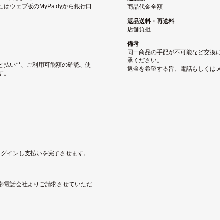
ウェブ版のMyPaidyから銀行口
商品代金全額
返品送料・再送料
店舗負担
備考
同一商品の手配が不可能など交換
承ください。
と払い**、ご利用可能額の確認、使
返金を希望する旨、電話もしくは
す。
にログインし支払いを完了させます。
帯電話会社よりご請求させていただ