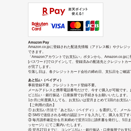
Amazon Pay
Amazon.co.jpに登録された配送先情報（アドレス帳）やクレ
できます。
「Amazonアカウントでお支払い」ボタンから、Amazon.co.j
[パスワード]でログインして、登録済みの配送先とクレジットカ
が完了します。
引落し日は、各クレジットカード会社の締め日、支払日をご確認
あと払い（ペイディ）
事前登録不要、クレジットカード登録不要。
メールアドレスと携帯電話番号だけで、今すぐ購入が可能です。
ビニ払い・銀行振込・口座振替でお手続きをお願いいたします。
1か月に何度購入しても、お支払いは翌月まとめて1回のお支払い
【ご利用の流れ】
① お支払い方法で「あと払い（ペイディ）」を選択して、メー
② SMSで送信される4桁の認証コードを入力して、購入を完了す
③ 毎月請求確定分を月末締めで翌月1日に請求書を発行し、5日ま
ッセージ）にてご案内いたします。
④ 翌月27日までに、コンビニ払い・銀行振込・口座振替でお支