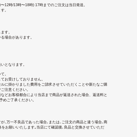
〜12時/13時〜18時) 17時までのご注文は当日発送。
ます。
します。
かる場合があります。
扱いとなります。
いて。
してお受けしておりません。
セルに掛かりました費用をご請求させていただくことや新たなご購
でご注意ください。
否などお客様都合により当店まで商品が返送された場合、返送料と
。予めご了承ください。
が､万一不良品であった場合､または､ご注文の商品と違う場合､商
絡をお願いいたします｡当店にて確認後､良品と交換させていただ