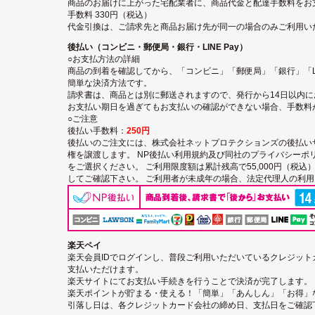
商品のお届けに上がった宅配業者に、商品代金と配達手数料をお
手数料 330円（税込）
代金引換は、ご請求先と商品お届け先が同一の場合のみご利用い
後払い（コンビニ・郵便局・銀行・LINE Pay）
○お支払方法の詳細
商品の到着を確認してから、「コンビニ」「郵便局」「銀行」「LI
簡単な決済方法です。
請求書は、商品とは別に郵送されますので、発行から14日以内
お支払い期日を過ぎてもお支払いの確認ができない場合、手数料
○ご注意
後払い手数料：
250円
後払いのご注文には、
株式会社ネットプロテクションズの後払い
権を譲渡します。
NP後払い利用規約及び同社のプライバシーポ
をご選択ください。 ご利用限度額は累計残高で55,000円（税
してご確認下さい。 ご利用者が未成年の場合、法定代理人の利
楽天ペイ
楽天会員IDでログインし、普段ご利用いただいているクレジッ
支払いただけます。
楽天サイトにてお支払い手続きを行うことで決済が完了します。
楽天ポイントが貯まる・使える！「簡単」「あんしん」「お得」
引落し日は、各クレジットカード会社の締め日、支払日をご確認