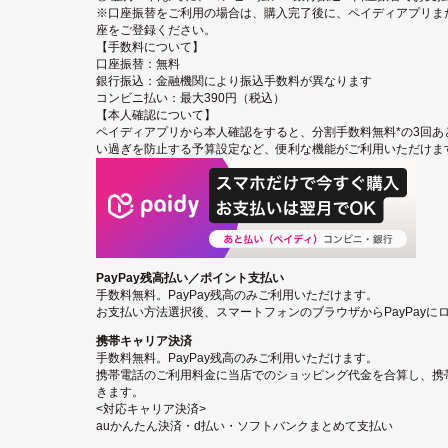
※口座振替をご利用の場合は、購入完了後に、ペイディアプリまたは
座をご登録ください。
【手数料について】
口座振替：無料
銀行振込：金融機関により振込手数料が異なります
コンビニ払い：最大390円（税込）
【本人確認について】
ペイディアプリから本人確認をすると、分割手数料無料*の3回あ
い過ぎを防止する予算設定など、便利な機能がご利用いただけま
PayPay残高払い／ポイント支払い
手数料無料。PayPay残高のみご利用いただけます。
お支払い方法選択後、スマートフォンのブラウザからPayPay
携帯キャリア決済
手数料無料。PayPay残高のみご利用いただけます。
携帯電話のご利用料金に当店でのショッピング代金を合算し、携
きます。
<対応キャリア決済>
auかんたん決済・d払い・ソフトバンクまとめて支払い