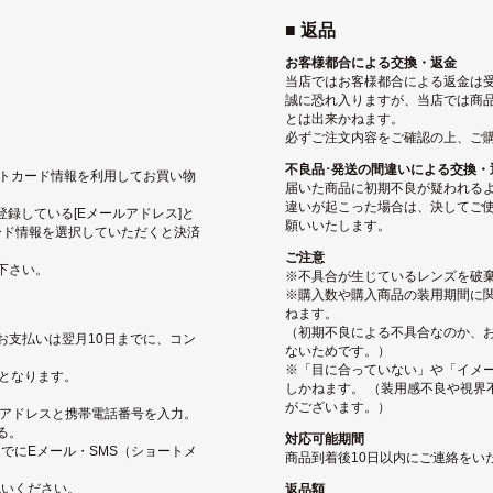
■ 返品
お客様都合による交換・返金
当店ではお客様都合による返金は
誠に恐れ入りますが、当店では商
とは出来かねます。
必ずご注文内容をご確認の上、ご
不良品･発送の間違いによる交換・
ジットカード情報を利用してお買い物
届いた商品に初期不良が疑われる
違いが起こった場合は、決してご使
pに登録している[Eメールアドレス]と
願いいたします。
ード情報を選択していただくと決済
ご注意
下さい。
※不具合が生じているレンズを破
※購入数や購入商品の装用期間に関
ねます。
（初期不良による不具合なのか、
お支払いは翌月10日までに、コン
ないためです。）
※「目に合っていない」や「イメ
となります。
しかねます。 （装用感不良や視界
がございます。）
ルアドレスと携帯電話番号を入力。
る。
対応可能期間
でにEメール・SMS（ショートメ
商品到着後10日以内にご連絡をい
払いください。
返品額