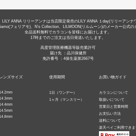
LILY ANNA リリーアンナは当店限定発売のLILY ANNA １day(リリーアン
eliamo(フェリアモ)、N’s Collection、LILMOON(リルムーン)のメーカ
全品送料無料でカラコンを皆様にお届けします。
17時までのご注文は当日発送いたします。
高度管理医療機器等販売業許可
届け先 ：品川保健所
免許番号 ：4保生薬第2667号
レンズサイズ
使用期間
お買い物ガイド
14.2mm
1日（ワンデー）
カラコンについて
14.3mm
1ヶ月（マンスリー）
取扱いについて
14.4mm
営業日と営業時間
14.5mm
お支払い方法
14.8mm
送料について
楽天ペイご利用できま