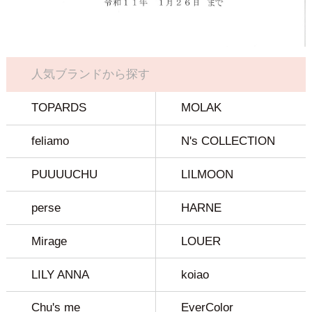
人気ブランドから探す
TOPARDS
MOLAK
feliamo
N's COLLECTION
PUUUUCHU
LILMOON
perse
HARNE
Mirage
LOUER
LILY ANNA
koiao
Chu's me
EverColor