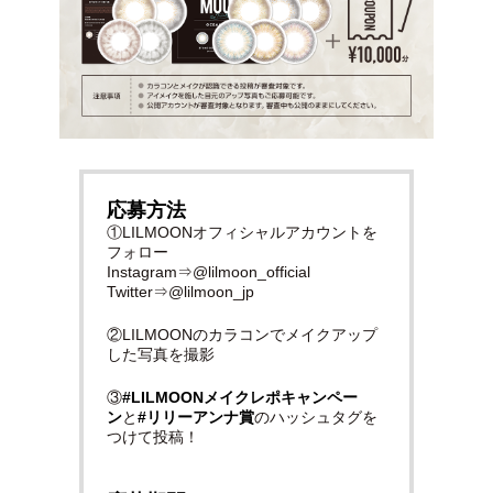
応募方法
①LILMOONオフィシャルアカウントを
フォロー
Instagram⇒@lilmoon_official
Twitter⇒@lilmoon_jp
②LILMOONのカラコンでメイクアップ
した写真を撮影
③
#LILMOONメイクレポキャンペー
ン
と
#リリーアンナ賞
のハッシュタグを
つけて投稿！