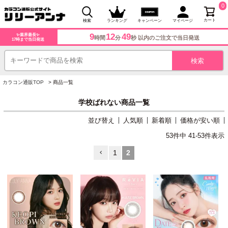
0
カート
検索
ランキング
キャンペーン
マイページ
9
12
48
✨業界最長✨
時間
分
秒 以内のご注文で当日発送
17時まで当日発送
カラコン通販TOP
商品一覧
学校ばれない商品一覧
並び替え
人気順
新着順
価格が安い順
53
件中
41
-
53
件表示
1
2