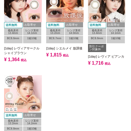
お取寄せ
お取寄せ
お取寄せ
送料無料
送料無料
送料無料
着色直径
レンズ直径
着色直径
レンズ直径
着色直径
レンズ直径
13.4mm
14.1mm
13.2mm
14.0mm
13.4mm
14.1mm
BC8.6mm
1箱10枚
BC8.7mm
1箱10枚
BC8.6mm
1箱10枚
割引クーポ
[1day] レヴィアサークル
[1day] シエルメイ 放課後
ン対象外
シャイブラウン
¥
1,815
税込
[1day] レヴィア ビアンカ
¥
1,364
税込
¥
1,716
税込
お取寄せ
送料無料
着色直径
レンズ直径
13.2mm
14.2mm
BC8.8mm
1箱10枚