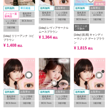
お取寄せ
お取寄せ
送料無料
即日発送
送料無料
送料無料
着色直径
レンズ直径
着色直径
レンズ直径
着色直径
メーカー直
13.2mm
14.1mm
13.8mm
14.5mm
12.9mm
販商品
BC8.6mm
1箱10枚
BC8.6mm
1箱10枚
レンズ直径
BC8.6mm
14.2mm
割引クーポ
1箱10枚
[1day] レヴィアサークル
ン対象外
ムースブラウン
[1day] [乱視] キャンディ
[1day] リリーアンナ コピ
¥
1,364
税込
ーマジック デートブラウ
ブラウン
ン
¥
1,408
税込
¥
1,815
税込
お取寄せ
お取寄せ
お取寄せ
送料無料
送料無料
送料無料
着色直径
レンズ直径
着色直径
レンズ直径
着色直径
レンズ直径
13.5mm
14.1mm
13.3mm
14.2mm
13.0mm
14.1mm
BC8.6mm
1箱10枚
BC8.7mm
1箱10枚
BC8.6mm
1箱10枚