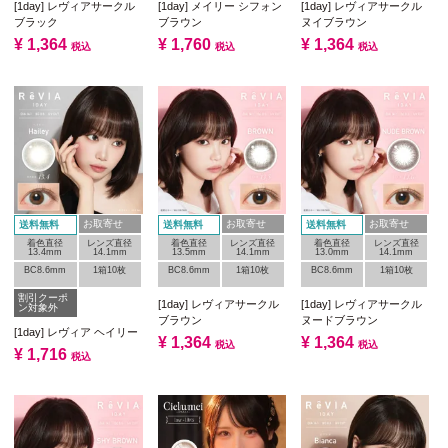
[1day] レヴィアサークル
[1day] メイリー シフォン
[1day] レヴィアサークル
ブラック
ブラウン
ヌイブラウン
¥
1,364
¥
1,760
¥
1,364
税込
税込
税込
お取寄せ
お取寄せ
お取寄せ
送料無料
送料無料
送料無料
着色直径
レンズ直径
着色直径
レンズ直径
着色直径
レンズ直径
13.4mm
14.1mm
13.5mm
14.1mm
13.0mm
14.1mm
BC8.6mm
1箱10枚
BC8.6mm
1箱10枚
BC8.6mm
1箱10枚
割引クーポ
[1day] レヴィアサークル
[1day] レヴィアサークル
ン対象外
ブラウン
ヌードブラウン
[1day] レヴィア ヘイリー
¥
1,364
¥
1,364
税込
税込
¥
1,716
税込