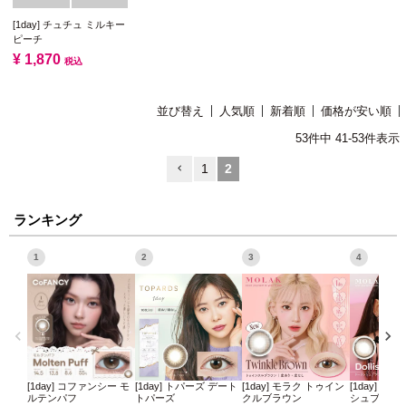
[1day] チュチュ ミルキー
ピーチ
¥
1,870
税込
並び替え
人気順
新着順
価格が安い順
53
件中
41
-
53
件表示
1
2
ランキング
1
2
3
4
[1day] コファンシー モ
[1day] トパーズ デート
[1day] モラク トゥイン
[1day] モ
ルテンパフ
トパーズ
クルブラウン
シュブラウ