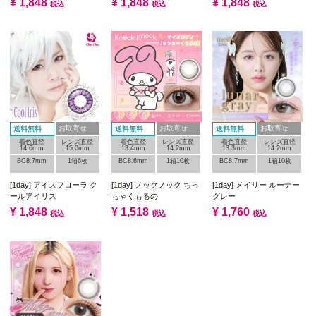
¥
1,848
¥
1,848
¥
1,848
税込
税込
税込
お取寄せ
お取寄せ
お取寄せ
送料無料
送料無料
送料無料
着色直径
レンズ直径
着色直径
レンズ直径
着色直径
レンズ直径
14.6mm
15.0mm
13.4mm
14.2mm
13.3mm
14.2mm
BC8.7mm
1箱6枚
BC8.6mm
1箱10枚
BC8.7mm
1箱10枚
[1day] アイスフローラ ク
[1day] ノックノック ちっ
[1day] メイリー ルーナー
ールアイリス
ちゃくもるの
グレー
¥
1,848
¥
1,518
¥
1,760
税込
税込
税込