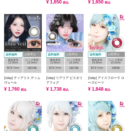
¥
1,650
¥
1,650
税込
税込
お取寄せ
お取寄せ
お取寄せ
送料無料
送料無料
送料無料
着色直径
レンズ直径
着色直径
レンズ直径
着色直径
レンズ直径
13.3mm
14.5mm
13.6mm
14.5mm
14.6mm
15.0mm
BC8.7mm
1箱10枚
BC8.7mm
1箱10枚
BC8.7mm
1箱6枚
[1day] ティアリス ディム
[1day] リアリア ピスタリ
[1day] アイスフローラ ロ
ヴェール
アフォグ
ーズビーツ
¥
1,760
¥
1,738
¥
1,848
税込
税込
税込