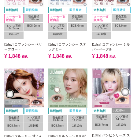
送料無料
即日発送
送料無料
即日発送
送料無料
即日発送
着色直径
着色直径
着色直径
メーカー直
メーカー直
メーカー直
13.8mm
13.8mm
13.8mm
販商品
販商品
販商品
レンズ直径
BC8.6mm
レンズ直径
BC8.6mm
レンズ直径
BC8.6mm
14.5mm
14.5mm
14.5mm
1箱10枚
1箱10枚
1箱10枚
[1day] コファンシー ベリ
[1day] コファンシー ステ
[1day] コファンシー シル
ーフロート
ラグミー
バーベーグル
¥
1,848
¥
1,848
¥
1,848
税込
税込
税込
お取寄せ
送料無料
即日発送
送料無料
即日発送
送料無料
着色直径
レンズ直径
着色直径
レンズ直径
着色直径
レンズ直径
13.9mm
14.5mm
14.0mm
14.5mm
13.4mm
14.2mm
BC8.7mm
1箱10枚
BC8.7mm
1箱10枚
BC8.7mm
1箱10枚
[1day] バンビシリーズ ス
[1day] フルーリー 甘えん
[1day] リルムーン 0.03ゼ