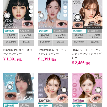
お取寄せ
お取寄せ
お取寄せ
送料無料
送料無料
送料無料
着色直径
レンズ直径
着色直径
レンズ直径
着色直径
レンズ直径
13.8mm
14.0mm
13.2mm
14.0mm
14.0mm
14.5mm
BC8.6mm
1箱1枚
BC8.6mm
1箱1枚
BC8.6mm
1箱20枚
[1month] [乱視] ユース ユ
[1month] [乱視] ユース テ
[1day] シークレットキャ
ースオングレー
ィアリンググレー
ンディーマジック ラメグ
レー
¥
1,391
¥
1,391
税込
税込
¥
2,486
税込
お取寄せ
お取寄せ
お取寄せ
送料無料
送料無料
送料無料