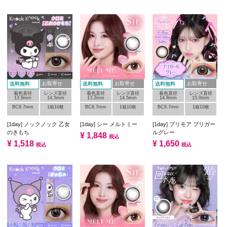
お取寄せ
お取寄せ
お取寄せ
送料無料
送料無料
送料無料
着色直径
レンズ直径
着色直径
レンズ直径
着色直径
レンズ直径
13.9mm
14.5mm
13.2mm
14.5mm
14.8mm
15.0mm
BC8.7mm
1箱10枚
BC8.7mm
1箱10枚
BC8.7mm
1箱10枚
[1day] ノックノック 乙女
[1day] シー メルトミー
[1day] プリモア プリガー
のきもち
ルグレー
¥
1,848
税込
¥
1,518
¥
1,650
税込
税込