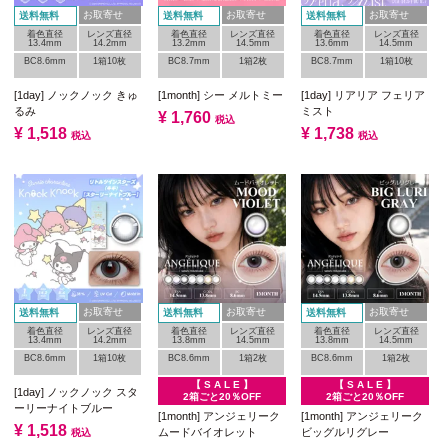
お取寄せ
お取寄せ
お取寄せ
送料無料
送料無料
送料無料
着色直径
レンズ直径
着色直径
レンズ直径
着色直径
レンズ直径
13.4mm
14.2mm
13.2mm
14.5mm
13.6mm
14.5mm
BC8.6mm
1箱10枚
BC8.7mm
1箱2枚
BC8.7mm
1箱10枚
[1day] ノックノック きゅ
[1month] シー メルトミー
[1day] リアリア フェリア
るみ
ミスト
¥
1,760
税込
¥
1,518
¥
1,738
税込
税込
お取寄せ
お取寄せ
お取寄せ
送料無料
送料無料
送料無料
着色直径
レンズ直径
着色直径
レンズ直径
着色直径
レンズ直径
13.4mm
14.2mm
13.8mm
14.5mm
13.8mm
14.5mm
BC8.6mm
1箱10枚
BC8.6mm
1箱2枚
BC8.6mm
1箱2枚
【 S A L E 】
【 S A L E 】
[1day] ノックノック スタ
2箱ごと20％OFF
2箱ごと20％OFF
ーリーナイトブルー
[1month] アンジェリーク
[1month] アンジェリーク
¥
1,518
ムードバイオレット
ビッグルリグレー
税込