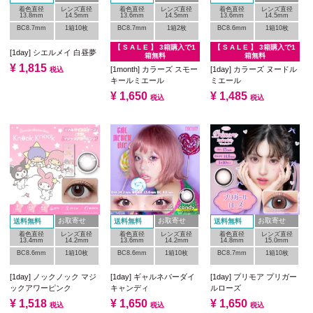
着色直径
レンズ直径
着色直径
レンズ直径
着色直径
レンズ直径
13.8mm
14.5mm
13.6mm
14.5mm
13.6mm
14.5mm
BC8.7mm
1箱10枚
BC8.7mm
1箱2枚
BC8.6mm
1箱10枚
【 S A L E 】 3箱購入で1
【 S A L E 】 3箱購入で1
[1day] シエルメイ 白昼夢
箱無料
箱無料
¥
1,815
[1month] カラーズ スモー
[1day] カラーズ ヌードル
税込
キールミエール
ミエール
¥
1,650
¥
1,485
税込
税込
お取寄せ
お取寄せ
お取寄せ
送料無料
送料無料
送料無料
着色直径
レンズ直径
着色直径
レンズ直径
着色直径
レンズ直径
13.4mm
14.2mm
13.6mm
14.2mm
14.8mm
15.0mm
BC8.6mm
1箱10枚
BC8.6mm
1箱10枚
BC8.7mm
1箱10枚
[1day] ノックノック マジ
[1day] ギャルネバーダイ
[1day] プリモア プリガー
ックアワーピンク
キャンディ
ルローズ
¥
1,518
¥
1,650
¥
1,650
税込
税込
税込