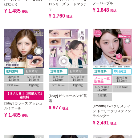
ノーパープル
ぼだぞぅ
ロシリーズ ヌードマッチ
ャ
¥
1,848
¥
1,485
税込
税込
¥
1,760
税込
お取寄せ
お取寄せ
送料無料
送料無料
送料無料
即日発送
着色直径
レンズ直径
着色直径
レンズ直径
着色直径
メーカー直
13.6mm
14.2mm
13.5mm
14.5mm
13.6mm
販商品
BC8.7mm
1箱10枚
BC8.6mm
1箱10枚
レンズ直径
BC8.6mm
14.2mm
【 S A L E 】 3箱購入で1
1箱2枚
[1day] ビショーネンガ 菖
箱無料
蒲
[1day] カラーズ アッシュ
[1month] ハパクリスティ
¥
977
ルミエール
税込
ン ドーリークリスティン
¥
1,485
税込
ラベンダー
¥
2,491
税込