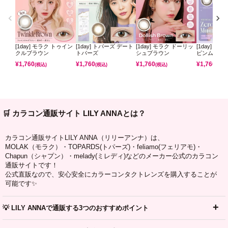
[1day] モラク トゥイン
[1day] トパーズ デート
[1day] モラク ドーリッ
[1day] ミ
クルブラウン
トパーズ
シュブラウン
ピンムーン
¥
1,760
¥
1,760
¥
1,760
¥
1,760
(税込)
(税込)
(税込)
(税込)
🛒 カラコン通販サイト LILY ANNAとは？
カラコン通販サイトLILY ANNA（リリーアンナ）は、
MOLAK（モラク）・TOPARDS(トパーズ)・feliamo(フェリアモ)・
Chapun（シャプン）・melady(ミレディ)などのメーカー公式のカラコン
通販サイトです！
公式直販なので、安心安全にカラーコンタクトレンズを購入することが
可能です✨
💡 LILY ANNAで通販する3つのおすすめポイント