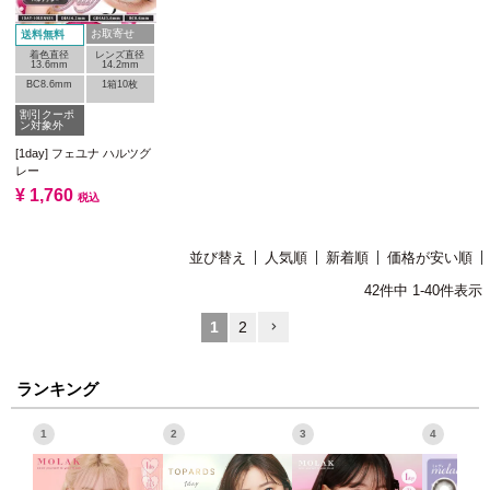
お取寄せ
送料無料
着色直径
レンズ直径
13.6mm
14.2mm
BC8.6mm
1箱10枚
割引クーポ
ン対象外
[1day] フェユナ ハルツグ
レー
¥
1,760
税込
並び替え
人気順
新着順
価格が安い順
42
件中
1
-
40
件表示
1
2
ランキング
1
2
3
4