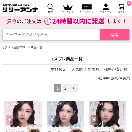
0
カート
検索
ランキング
キャンペーン
マイページ
カラコン通販TOP
商品一覧
コスプレ商品一覧
並び替え
人気順
新着順
価格が安い順
42
件中
1
-
40
件表示
1
2