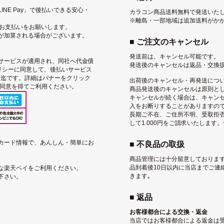
NE Pay」で後払いできる安心・
カラコン商品送料無料で発送いた
※離島・一部地域は追加送料がか
にお支払いをお願いします。
が加算される場合がございます。
■ ご注文のキャンセル
発送前は、キャンセル可能です。
サービス
が適用され、同社へ代金債
発送後のキャンセルは返品・交換
リシー
に同意して、後払いサービス
込）迄です。詳細はバナーをクリック
出荷後のキャンセル・再発送につ
用同意を得てご利用ください。
商品発送後のキャンセルは原則と
キャンセルが続く場合は、キャン
入をお断りすることがありますの
長期ご不在、ご住所不明、受取拒
して1.000円をご請求いたします
トカード情報で、あんしん・簡単にお
■ 不良品の取扱
商品管理には十分留意しております
品到着後10日以内に当店までご連
な楽天ペイをご利用ください。
きます｡
下さい。
■ 返品
お客様都合による交換・返金
当店ではお客様都合による返金は