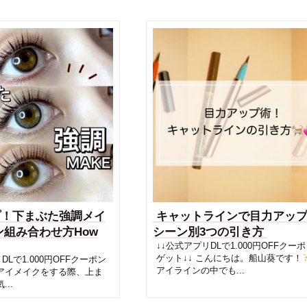
プ！下まぶた強調メイ
キャットラインで目力アッ
ン組み合わせ方How
シーン別3つの引き方
↓↓公式アプリDLで1.000円OFFクー
ゲット↓↓ こんにちは。船山葵です！
Lで1.000円OFFクーポン
アイラインの中でも...
 アイメイクをする際、上ま
..