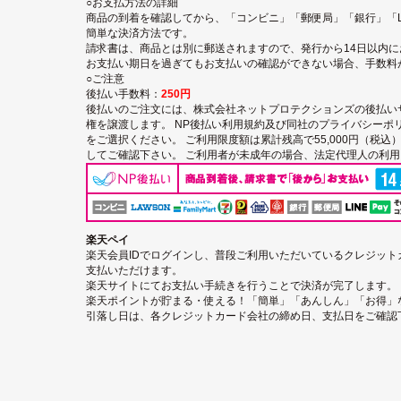
○お支払方法の詳細
商品の到着を確認してから、「コンビニ」「郵便局」「銀行」「LI
簡単な決済方法です。
請求書は、商品とは別に郵送されますので、発行から14日以内
お支払い期日を過ぎてもお支払いの確認ができない場合、手数料
○ご注意
後払い手数料：
250円
後払いのご注文には、
株式会社ネットプロテクションズの後払い
権を譲渡します。
NP後払い利用規約及び同社のプライバシーポ
をご選択ください。 ご利用限度額は累計残高で55,000円（税
してご確認下さい。 ご利用者が未成年の場合、法定代理人の利
楽天ペイ
楽天会員IDでログインし、普段ご利用いただいているクレジッ
支払いただけます。
楽天サイトにてお支払い手続きを行うことで決済が完了します。
楽天ポイントが貯まる・使える！「簡単」「あんしん」「お得」
引落し日は、各クレジットカード会社の締め日、支払日をご確認