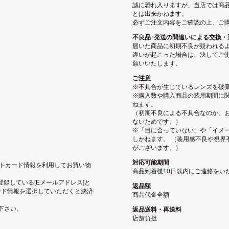
誠に恐れ入りますが、当店では商
とは出来かねます。
必ずご注文内容をご確認の上、ご
不良品･発送の間違いによる交換・
届いた商品に初期不良が疑われる
違いが起こった場合は、決してご使
願いいたします。
ご注意
※不具合が生じているレンズを破
※購入数や購入商品の装用期間に関
ねます。
（初期不良による不具合なのか、
ないためです。）
※「目に合っていない」や「イメ
しかねます。 （装用感不良や視界
がございます。）
対応可能期間
ジットカード情報を利用してお買い物
商品到着後10日以内にご連絡をい
pに登録している[Eメールアドレス]と
返品額
ード情報を選択していただくと決済
商品代金全額
下さい。
返品送料・再送料
店舗負担