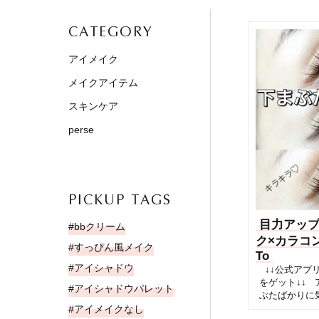
CATEGORY
アイメイク
メイクアイテム
スキンケア
perse
PICKUP TAGS
目力アッ
bbクリーム
ク×カラコ
すっぴん風メイク
To
アイシャドウ
↓↓公式アプリD
をゲット↓↓
アイシャドウパレット
ぶたばかりに気.
アイメイクなし