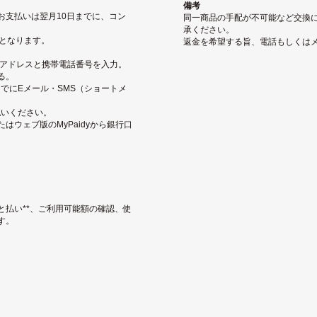
備考
お支払いは翌月10日までに、コン
同一商品の手配が不可能など交換
承ください。
となります。
返金を希望する旨、電話もしくは
ルアドレスと携帯電話番号を入力。
る。
でにEメール・SMS（ショートメ
払いください。
ウェブ版のMyPaidyから銀行口
と払い**、ご利用可能額の確認、使
す。