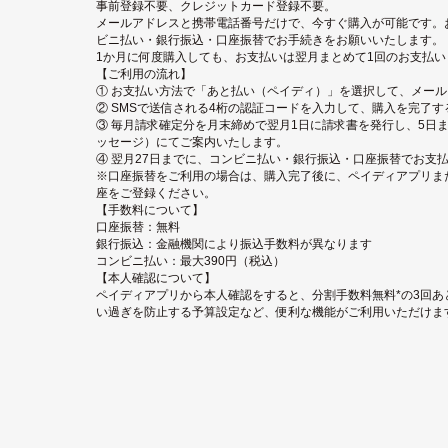
事前登録不要、クレジットカード登録不要。
メールアドレスと携帯電話番号だけで、今すぐ購入が可能です。
ビニ払い・銀行振込・口座振替でお手続きをお願いいたします。
1か月に何度購入しても、お支払いは翌月まとめて1回のお支払い
【ご利用の流れ】
① お支払い方法で「あと払い（ペイディ）」を選択して、メー
② SMSで送信される4桁の認証コードを入力して、購入を完了す
③ 毎月請求確定分を月末締めで翌月1日に請求書を発行し、5日ま
ッセージ）にてご案内いたします。
④ 翌月27日までに、コンビニ払い・銀行振込・口座振替でお支
※口座振替をご利用の場合は、購入完了後に、ペイディアプリまたは
座をご登録ください。
【手数料について】
口座振替：無料
銀行振込：金融機関により振込手数料が異なります
コンビニ払い：最大390円（税込）
【本人確認について】
ペイディアプリから本人確認をすると、分割手数料無料*の3回あ
い過ぎを防止する予算設定など、便利な機能がご利用いただけま