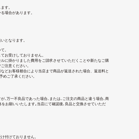
します。
かる場合があります。
扱いとなります。
いて。
してお受けしておりません。
セルに掛かりました費用をご請求させていただくことや新たなご購
でご注意ください。
否などお客様都合により当店まで商品が返送された場合、返送料と
。予めご了承ください。
が､万一不良品であった場合､または､ご注文の商品と違う場合､商
絡をお願いいたします｡当店にて確認後､良品と交換させていただ
受け付けておりません。