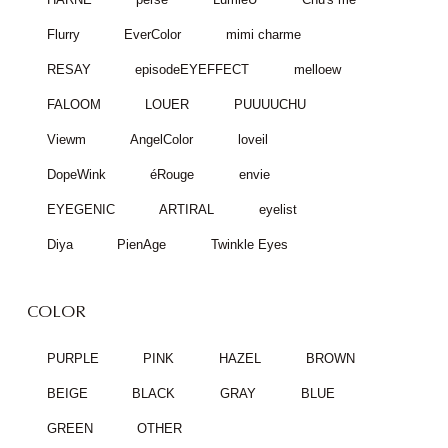
Flurry
EverColor
mimi charme
RESAY
episodeEYEFFECT
melloew
FALOOM
LOUER
PUUUUCHU
Viewm
AngelColor
loveil
DopeWink
éRouge
envie
EYEGENIC
ARTIRAL
eyelist
Diya
PienAge
Twinkle Eyes
COLOR
PURPLE
PINK
HAZEL
BROWN
BEIGE
BLACK
GRAY
BLUE
GREEN
OTHER