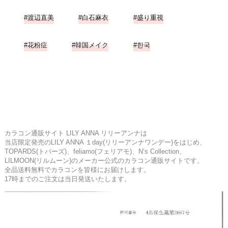
渡辺直美
白石麻衣
盛り重視
花粉症
韓国メイク
한국
カラコン通販サイト LILY ANNA リリーアンナは
当店限定発売のLILY ANNA １day(リリーアンナワンデー)をはじめ、
TOPARDS(トパーズ)、feliamo(フェリアモ)、N’s Collection、
LILMOON(リルムーン)のメーカー公式のカラコン通販サイトです。
全品送料無料でカラコンを皆様にお届けします。
17時までのご注文は当日発送いたします。