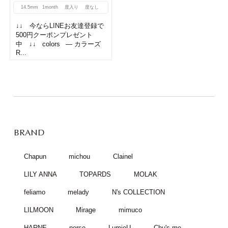
14.5mm
1month
度入り
度なし
↓↓ 今ならLINEお友達登録で
500円クーポンプレゼント
中 ↓↓ colors — カラーズ
R...
BRAND
Chapun
michou
Clainel
LILY ANNA
TOPARDS
MOLAK
feliamo
melady
N's COLLECTION
LILMOON
Mirage
mimuco
HARNE
perse
LumieU
Chu's me