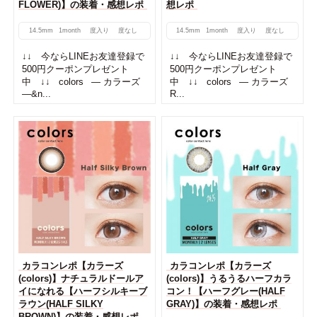
FLOWER)】の装着・感想レポ
想レポ
14.5mm
1month
度入り
度なし
14.5mm
1month
度入り
度なし
↓↓ 今ならLINEお友達登録で
↓↓ 今ならLINEお友達登録で
500円クーポンプレゼント
500円クーポンプレゼント
中 ↓↓ colors — カラーズ
中 ↓↓ colors — カラーズ
—&n...
R...
カラコンレポ【カラーズ
カラコンレポ【カラーズ
(colors)】ナチュラルドールア
(colors)】うるうるハーフカラ
イになれる【ハーフシルキーブ
コン！【ハーフグレー(HALF
ラウン(HALF SILKY
GRAY)】の装着・感想レポ
BROWN)】の装着・感想レポ