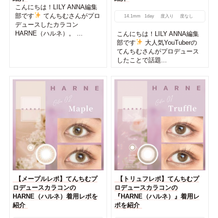
こんにちは！LILY ANNA編集
部です
てんちむさんがプロ
14.1mm
1day
度入り
度なし
デュースしたカラコン
HARNE（ハルネ）。 ...
こんにちは！LILY ANNA編集
部です
大人気YouTuberの
てんちむさんがプロデュース
したことで話題...
【メープルレポ】てんちむプ
【トリュフレポ】てんちむプ
ロデュースカラコンの
ロデュースカラコンの
HARNE（ハルネ）着用レポを
『HARNE（ハルネ）』着用レ
紹介
ポを紹介