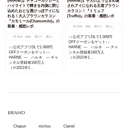
(HARNE)】チャコールグレーと
(HARNE)】子犬のような甘め愛
ハイライトで輝きを内側に閉じ
されアイになれる王道ブラウン
込めたおとな透けっぽアイにな
カラコン！『トリュフ
れる！大人ブラウンカラコン
(Truffle)』の装着・感想レポ
『カモミール(Chamomile)』の
装着・感想レポ
14.1mm
1day
度入り
度なし
↓↓公式アプリDLで1.000円
14.1mm
1day
度入り
度なし
OFFクーポンをゲット↓↓
↓↓公式アプリDLで1.000円
HARNE ― ハルネ ― チャ
OFFクーポンをゲット↓↓
ンネル登録者160万人
HARNE ― ハルネ ― チャ
（※2021年1...
ンネル登録者160万人
（※2021年1...
BRAND
Chapun
michou
Clainel