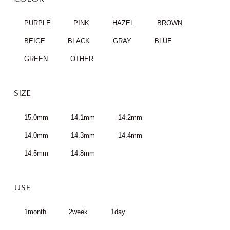
PURPLE
PINK
HAZEL
BROWN
BEIGE
BLACK
GRAY
BLUE
GREEN
OTHER
SIZE
15.0mm
14.1mm
14.2mm
14.0mm
14.3mm
14.4mm
14.5mm
14.8mm
USE
1month
2week
1day