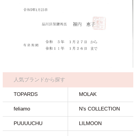
人気ブランドから探す
TOPARDS
MOLAK
feliamo
N's COLLECTION
PUUUUCHU
LILMOON