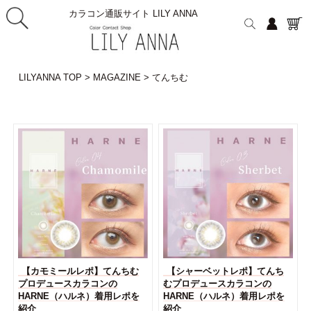
カラコン通販サイト LILY ANNA
LILYANNA TOP
>
MAGAZINE
>
てんちむ
【カモミールレポ】てんちむ
【シャーベットレポ】てんち
プロデュースカラコンの
むプロデュースカラコンの
HARNE（ハルネ）着用レポを
HARNE（ハルネ）着用レポを
紹介
紹介