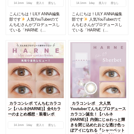
14.1mm
1day
度入り
度なし
14.1mm
1day
度入り
度なし
こんにちは！LILY ANNA編集
こんにちは！LILY ANNA編集
部です
人気YouTuberのて
部です
人気YouTuberのて
んちむさんがプロデュースし
んちむさんがプロデュースし
ている「HARNE（...
ている「HARNE（...
カラコンレポ てんちむカラコ
カラコンレポ 大人気
ン【ハルネ(HARNE)】全4カラ
Youtuberてんちむプロデュース
ーのまとめ感想・装着レポ
カラコン誕生！【ハルネ
(HARNE)】内側にじゅわっと輝
きを閉じ込めたおとな透け色っ
14.1mm
1day
度入り
度なし
ぽアイになれる『シャーベット