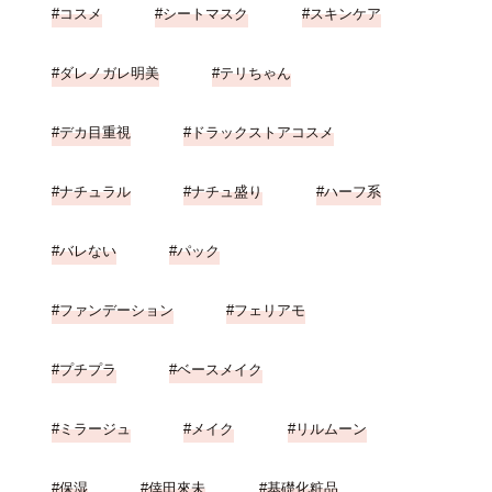
コスメ
シートマスク
スキンケア
ダレノガレ明美
テリちゃん
デカ目重視
ドラックストアコスメ
ナチュラル
ナチュ盛り
ハーフ系
バレない
パック
ファンデーション
フェリアモ
プチプラ
ベースメイク
ミラージュ
メイク
リルムーン
保湿
倖田來未
基礎化粧品