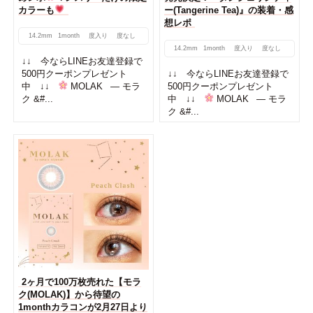
カラーも
ー(Tangerine Tea)』の装着・感
想レポ
14.2mm
1month
度入り
度なし
14.2mm
1month
度入り
度なし
↓↓ 今ならLINEお友達登録で
500円クーポンプレゼント
↓↓ 今ならLINEお友達登録で
中 ↓↓
MOLAK — モラ
500円クーポンプレゼント
ク &#...
中 ↓↓
MOLAK — モラ
ク &#...
2ヶ月で100万枚売れた【モラ
ク(MOLAK)】から待望の
1monthカラコンが2月27日より