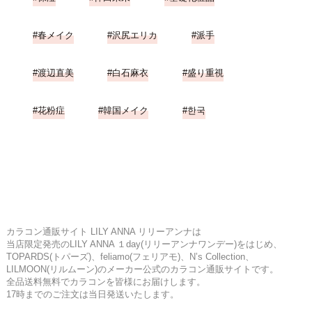
春メイク
沢尻エリカ
派手
渡辺直美
白石麻衣
盛り重視
花粉症
韓国メイク
한국
カラコン通販サイト LILY ANNA リリーアンナは
当店限定発売のLILY ANNA １day(リリーアンナワンデー)をはじめ、
TOPARDS(トパーズ)、feliamo(フェリアモ)、N’s Collection、
LILMOON(リルムーン)のメーカー公式のカラコン通販サイトです。
全品送料無料でカラコンを皆様にお届けします。
17時までのご注文は当日発送いたします。