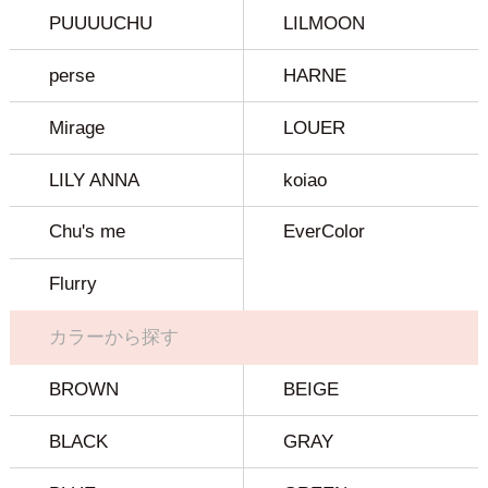
PUUUUCHU
LILMOON
perse
HARNE
Mirage
LOUER
LILY ANNA
koiao
Chu's me
EverColor
Flurry
カラーから探す
BROWN
BEIGE
BLACK
GRAY