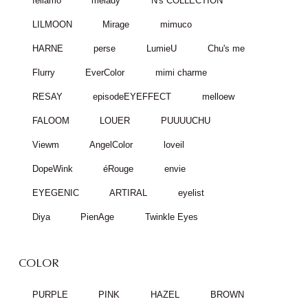
feliamo
melady
N's COLLECTION
LILMOON
Mirage
mimuco
HARNE
perse
LumieU
Chu's me
Flurry
EverColor
mimi charme
RESAY
episodeEYEFFECT
melloew
FALOOM
LOUER
PUUUUCHU
Viewm
AngelColor
loveil
DopeWink
éRouge
envie
EYEGENIC
ARTIRAL
eyelist
Diya
PienAge
Twinkle Eyes
COLOR
PURPLE
PINK
HAZEL
BROWN