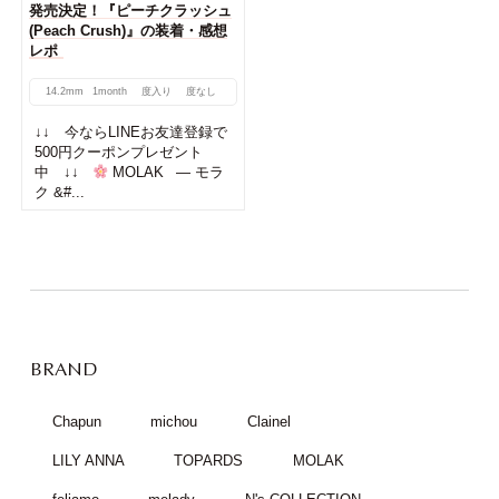
発売決定！『ピーチクラッシュ
(Peach Crush)』の装着・感想
レポ
14.2mm
1month
度入り
度なし
↓↓ 今ならLINEお友達登録で
500円クーポンプレゼント
中 ↓↓
MOLAK — モラ
ク &#...
BRAND
Chapun
michou
Clainel
LILY ANNA
TOPARDS
MOLAK