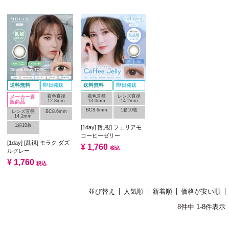
送料無料
即日発送
送料無料
即日発送
着色直径
着色直径
レンズ直径
メーカー直
12.8mm
13.0mm
14.2mm
販商品
BC8.6mm
1箱10枚
レンズ直径
BC8.6mm
14.2mm
1箱10枚
[1day] [乱視] フェリアモ
コーヒーゼリー
[1day] [乱視] モラク ダズ
¥
1,760
税込
ルグレー
¥
1,760
税込
並び替え
人気順
新着順
価格が安い順
8
件中
1
-
8
件表示