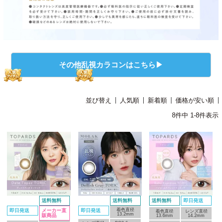
その他乱視カラコンはこちら▶
並び替え
人気順
新着順
価格が安い順
8
件中
1
-
8
件表示
送料無料
送料無料
送料無料
即日発送
着色直径
即日発送
メーカー直
即日発送
着色直径
レンズ直径
13.2mm
販商品
13.6mm
14.2mm