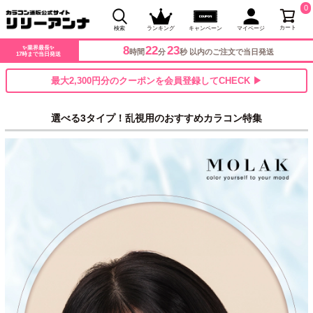
0
カート
検索
ランキング
キャンペーン
マイページ
8
22
21
✨業界最長✨
時間
分
秒 以内のご注文で当日発送
17時まで当日発送
最大2,300円分のクーポンを会員登録してCHECK ▶
選べる3タイプ！乱視用のおすすめカラコン特集