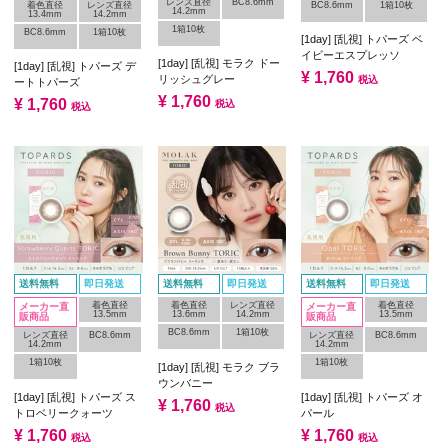
レンズ直径
BC8.6mm
着色直径
レンズ直径
BC8.6mm
1箱10枚
14.2mm
13.4mm
14.2mm
1箱10枚
BC8.6mm
1箱10枚
[1day] [乱視] トパーズ ベ
イビーエスプレッソ
[1day] [乱視] モラク ドー
[1day] [乱視] トパーズ デ
¥
1,760
リッシュグレー
税込
ートトパーズ
¥
1,760
¥
1,760
税込
税込
送料無料
即日発送
送料無料
即日発送
送料無料
即日発送
着色直径
着色直径
レンズ直径
着色直径
メーカー直
メーカー直
13.5mm
13.6mm
14.2mm
13.5mm
販商品
販商品
BC8.6mm
1箱10枚
レンズ直径
BC8.6mm
レンズ直径
BC8.6mm
14.2mm
14.2mm
1箱10枚
1箱10枚
[1day] [乱視] モラク ブラ
ウンバニー
[1day] [乱視] トパーズ ス
[1day] [乱視] トパーズ オ
¥
1,760
税込
トロベリークォーツ
パール
¥
1,760
¥
1,760
税込
税込