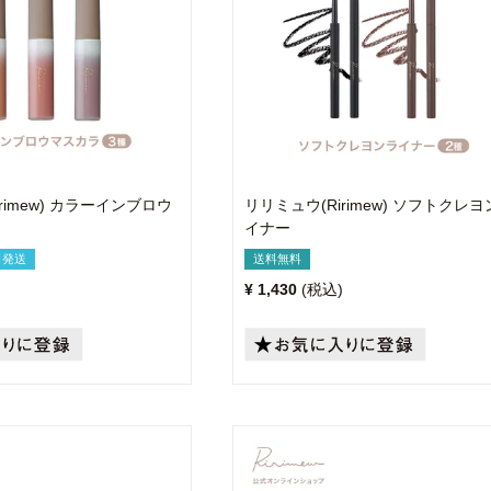
rimew) カラーインブロウ
リリミュウ(Ririmew) ソフトクレ
イナー
日発送
送料無料
¥
1,430
税込