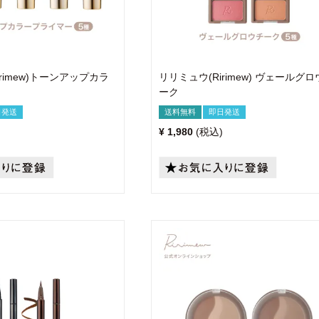
rimew)トーンアップカラ
リリミュウ(Ririmew) ヴェールグ
ーク
日発送
送料無料
即日発送
¥
1,980
税込