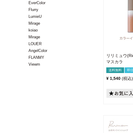
EverColor
Flurry
LumieU
Mirage
koiao
Mirage
LOUER
AngelColor
リリミュウ(Ri
FLANMY
マスカラ
Viewm
送料無料
即
¥
1,540
税込