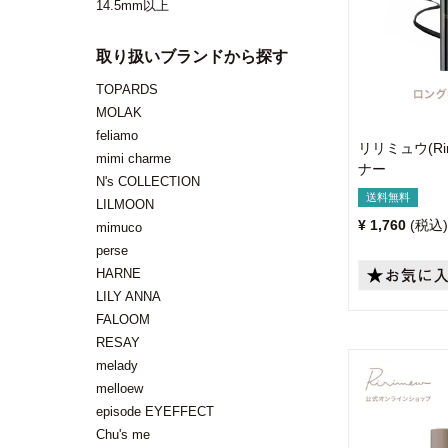
14.5mm以上
取り扱いブランドから探す
TOPARDS
MOLAK
feliamo
リリミュウ(Ri
mimi charme
ナー
N's COLLECTION
送料無料
LILMOON
¥
1,760
税込
mimuco
perse
HARNE
LILY ANNA
FALOOM
RESAY
melady
melloew
episode EYEFFECT
Chu's me