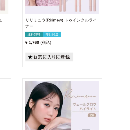
ュ
リリミュウ(Ririmew) トゥインクルライ
ナー
送料無料
即日発送
¥
1,760
税込