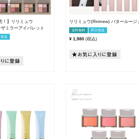
発売！】リリミュウ
リリミュウ(Ririmew) バタールージ
) インザミラーアイパレット
送料無料
即日発送
日発送
¥
1,980
税込