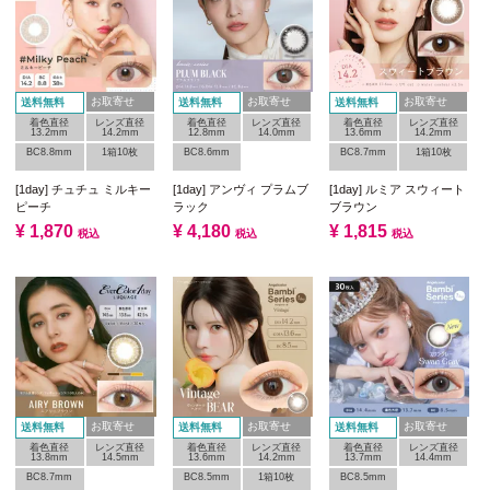
お取寄せ
お取寄せ
お取寄せ
送料無料
送料無料
送料無料
着色直径
レンズ直径
着色直径
レンズ直径
着色直径
レンズ直径
13.2mm
14.2mm
12.8mm
14.0mm
13.6mm
14.2mm
BC8.8mm
1箱10枚
BC8.6mm
BC8.7mm
1箱10枚
[1day] チュチュ ミルキー
[1day] アンヴィ プラムブ
[1day] ルミア スウィート
ピーチ
ラック
ブラウン
¥
1,870
¥
4,180
¥
1,815
税込
税込
税込
お取寄せ
お取寄せ
お取寄せ
送料無料
送料無料
送料無料
着色直径
レンズ直径
着色直径
レンズ直径
着色直径
レンズ直径
13.8mm
14.5mm
13.6mm
14.2mm
13.7mm
14.4mm
BC8.7mm
BC8.5mm
1箱10枚
BC8.5mm