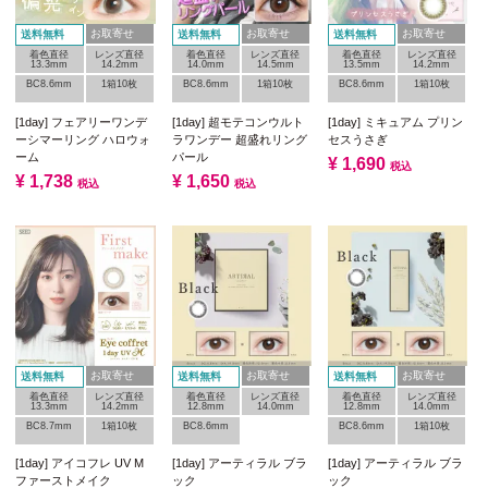
お取寄せ
お取寄せ
お取寄せ
送料無料
送料無料
送料無料
着色直径
レンズ直径
着色直径
レンズ直径
着色直径
レンズ直径
13.3mm
14.2mm
14.0mm
14.5mm
13.5mm
14.2mm
BC8.6mm
1箱10枚
BC8.6mm
1箱10枚
BC8.6mm
1箱10枚
[1day] フェアリーワンデ
[1day] 超モテコンウルト
[1day] ミキュアム プリン
ーシマーリング ハロウォ
ラワンデー 超盛れリング
セスうさぎ
ーム
パール
¥
1,690
税込
¥
1,738
¥
1,650
税込
税込
お取寄せ
お取寄せ
お取寄せ
送料無料
送料無料
送料無料
着色直径
レンズ直径
着色直径
レンズ直径
着色直径
レンズ直径
13.3mm
14.2mm
12.8mm
14.0mm
12.8mm
14.0mm
BC8.7mm
1箱10枚
BC8.6mm
BC8.6mm
1箱10枚
[1day] アイコフレ UV M
[1day] アーティラル ブラ
[1day] アーティラル ブラ
ファーストメイク
ック
ック