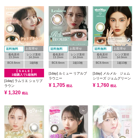
お取寄せ
お取寄せ
お取寄せ
送料無料
送料無料
送料無料
着色直径
レンズ直径
着色直径
レンズ直径
着色直径
レンズ直径
13.2mm
14.2mm
13.2mm
14.2mm
13.2mm
14.0mm
BC8.6mm
1箱6枚
BC8.6mm
1箱10枚
BC8.6mm
1箱10枚
【 S A L E 】
[1day] ルミュー リアルブ
[1day] メルメル ジェム
3箱購入で1箱無料
ラウニー
シリーズ ジェムグリーン
[1day] ラムリエ シェリブ
¥
1,705
¥
1,760
ラウン
税込
税込
¥
1,320
税込