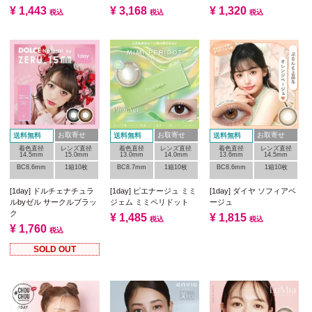
¥
1,443
¥
3,168
¥
1,320
税込
税込
税込
お取寄せ
お取寄せ
お取寄せ
送料無料
送料無料
送料無料
着色直径
レンズ直径
着色直径
レンズ直径
着色直径
レンズ直径
14.5mm
15.0mm
13.0mm
14.0mm
13.6mm
14.5mm
BC8.6mm
1箱10枚
BC8.7mm
1箱10枚
BC8.6mm
1箱10枚
[1day] ドルチェナチュラ
[1day] ピエナージュ ミミ
[1day] ダイヤ ソフィアベ
ルbyゼル サークルブラッ
ジェム ミミペリドット
ージュ
ク
¥
1,485
¥
1,815
税込
税込
¥
1,760
税込
SOLD OUT