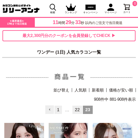
0
カート
検索
ランキング
キャンペーン
マイページ
11
29
32
✨業界最長✨
時間
分
秒 以内のご注文で当日発送
17時まで当日発送
最大2,300円分のクーポンを会員登録してCHECK ▶
ワンデー (1日) 人気カラコン一覧
並び替え
人気順
新着順
価格が安い順
908
件中
881
-
908
件表示
1
…
22
23