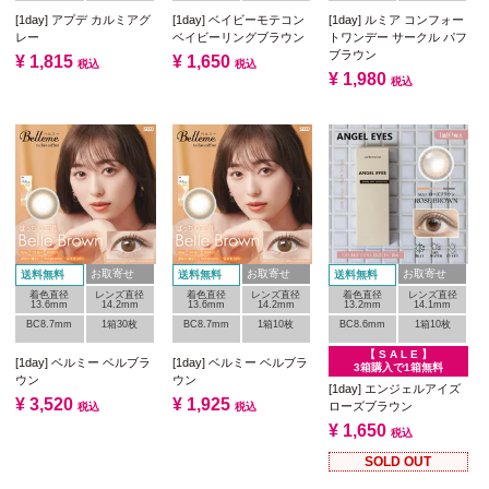
[1day] アプデ カルミアグ
[1day] ベイビーモテコン
[1day] ルミア コンフォー
レー
ベイビーリングブラウン
トワンデー サークル パフ
ブラウン
¥
1,815
¥
1,650
税込
税込
¥
1,980
税込
お取寄せ
お取寄せ
お取寄せ
送料無料
送料無料
送料無料
着色直径
レンズ直径
着色直径
レンズ直径
着色直径
レンズ直径
13.6mm
14.2mm
13.6mm
14.2mm
13.2mm
14.1mm
BC8.7mm
1箱30枚
BC8.7mm
1箱10枚
BC8.6mm
1箱10枚
【 S A L E 】
[1day] ベルミー ベルブラ
[1day] ベルミー ベルブラ
3箱購入で1箱無料
ウン
ウン
[1day] エンジェルアイズ
¥
3,520
¥
1,925
ローズブラウン
税込
税込
¥
1,650
税込
SOLD OUT