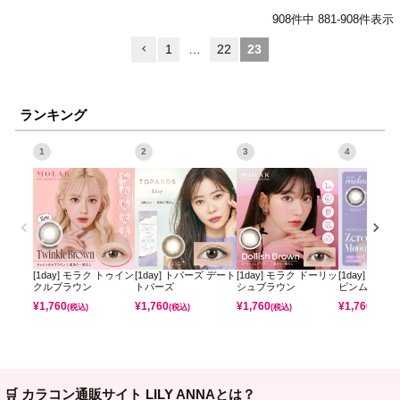
908
件中
881
-
908
件表示
1
…
22
23
ランキング
1
2
3
4
[1day] モラク トゥイン
[1day] トパーズ デート
[1day] モラク ドーリッ
[1day] ミレ
クルブラウン
トパーズ
シュブラウン
ピンムーン
¥
1,760
¥
1,760
¥
1,760
¥
1,760
(税込)
(税込)
(税込)
(税込)
🛒 カラコン通販サイト LILY ANNAとは？