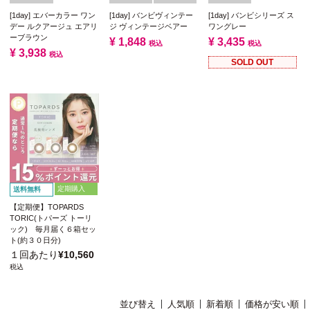
[1day] エバーカラー ワン
[1day] バンビヴィンテー
[1day] バンビシリーズ ス
デー ルクアージュ エアリ
ジ ヴィンテージベアー
ワングレー
ーブラウン
¥
1,848
¥
3,435
税込
税込
¥
3,938
税込
SOLD OUT
定期購入
送料無料
【定期便】TOPARDS
TORIC(トパーズ トーリ
ック) 毎月届く６箱セッ
ト(約３０日分)
１回あたり
¥
10,560
税込
並び替え
人気順
新着順
価格が安い順