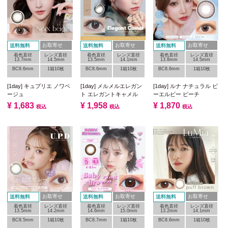
お取寄せ
お取寄せ
お取寄せ
送料無料
送料無料
送料無料
着色直径
レンズ直径
着色直径
レンズ直径
着色直径
レンズ直径
13.7mm
14.5mm
13.5mm
14.1mm
13.8mm
14.5mm
BC8.6mm
1箱10枚
BC8.6mm
1箱10枚
BC8.6mm
1箱10枚
[1day] キュプリエ ノワベ
[1day] メルメルエレガン
[1day] ルナ ナチュラル ビ
ージュ
ト エレガントキャメル
ーエルビー ピーチ
¥
1,683
¥
1,958
¥
1,870
税込
税込
税込
お取寄せ
お取寄せ
お取寄せ
送料無料
送料無料
送料無料
着色直径
レンズ直径
着色直径
レンズ直径
着色直径
レンズ直径
13.5mm
14.2mm
14.6mm
15.0mm
13.2mm
14.1mm
BC8.5mm
1箱10枚
BC8.7mm
1箱10枚
BC8.6mm
1箱10枚