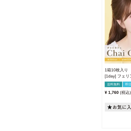
1箱10枚入り
[1day] フ
送料無料
即
¥
1,760
税込