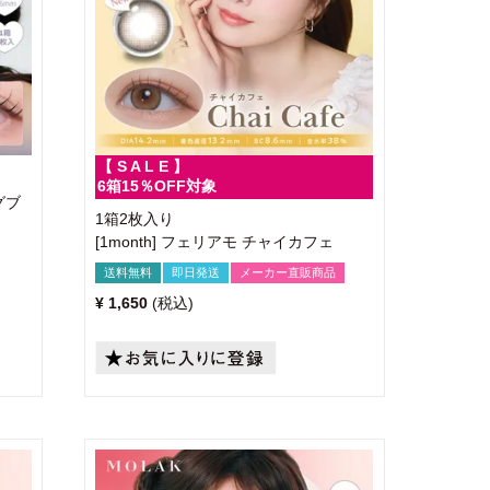
【 S A L E 】
6箱15％OFF対象
グブ
1箱2枚入り
[1month] フェリアモ チャイカフェ
送料無料
即日発送
メーカー直販商品
¥
1,650
税込