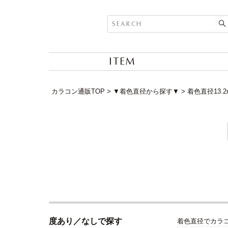
ITEM
カラコン通販TOP
▼着色直径から探す▼
着色直径13.
度あり／なしで探す
着色直径でカラ