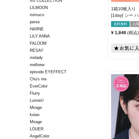
N's COLLECTION
LILMOON
1箱10枚入り
mimuco
[1day] シ
perse
送料無料
お
HARNE
¥
1,848
税込
LILY ANNA
FALOOM
RESAY
melady
melloew
episode EYEFFECT
Chu's me
EverColor
Flurry
LumieU
Mirage
koiao
Mirage
LOUER
AngelColor