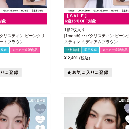
【 S A L E 】
対象
6箱15％OFF対象
1箱2枚入り
 ハパクリスティン ビーンクリ
[1month] ハパクリスティン ビーン
ョートブラウン
スティン ミディアムブラウン
日発送
メーカー直販商品
送料無料
即日発送
メーカー直販商品
¥
2,491
税込