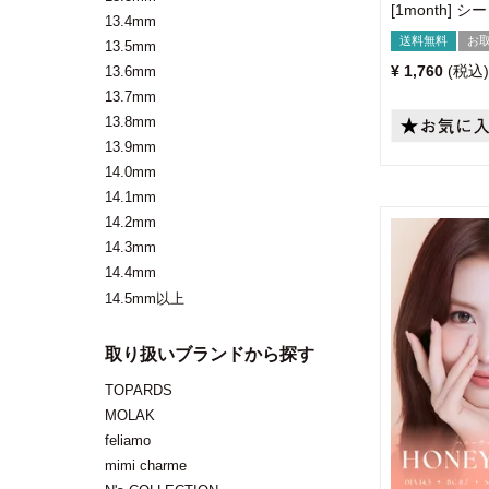
[1month]
13.4mm
送料無料
お
13.5mm
¥
1,760
税込
13.6mm
13.7mm
13.8mm
13.9mm
14.0mm
14.1mm
14.2mm
14.3mm
14.4mm
14.5mm以上
取り扱いブランドから探す
TOPARDS
MOLAK
feliamo
mimi charme