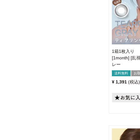
1箱1枚入り
[1month] 
レー
送料無料
お
¥
1,391
税込