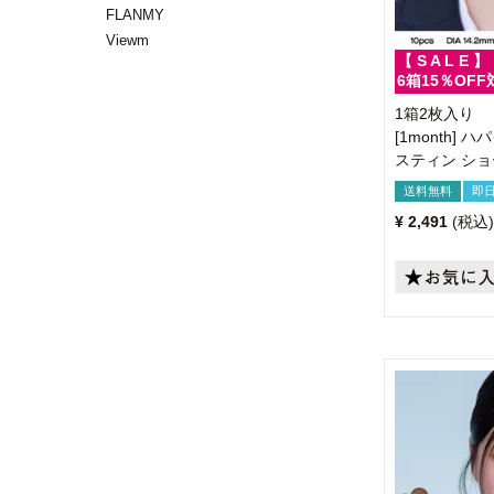
FLANMY
Viewm
【 S A L E 】
6箱15％OFF
1箱2枚入り
[1month]
スティン シ
送料無料
即
¥
2,491
税込