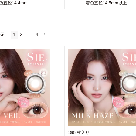
色直径14.4mm
着色直径14.5mm以上
表示
1
2
…
4
1箱2枚入り