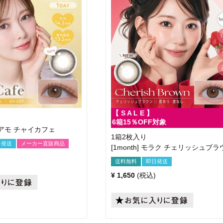
【 S A L E 】
6箱15％OFF対象
ェリアモ チャイカフェ
1箱2枚入り
日発送
メーカー直販商品
[1month] モラク チェリッシュブラ
送料無料
即日発送
¥
1,650
税込