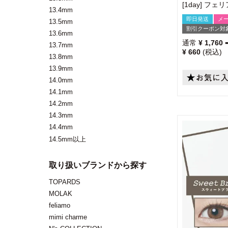
[1day] フ
13.4mm
即日発送
メ
13.5mm
割引クーポン対
13.6mm
通常
¥
1,760
13.7mm
¥
660
税込
13.8mm
13.9mm
14.0mm
14.1mm
14.2mm
14.3mm
14.4mm
14.5mm以上
取り扱いブランドから探す
TOPARDS
MOLAK
feliamo
mimi charme