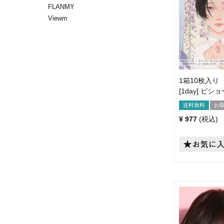
FLANMY
Viewm
1箱10枚入り
[1day] ビシ
送料無料
お
¥
977
税込