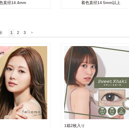
色直径14.4mm
着色直径14.5mm以上
示
1
2
3
1箱2枚入り