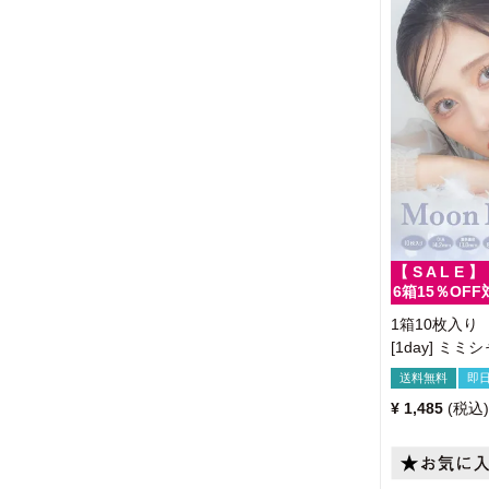
【 S A L E 】
6箱15％OFF
1箱10枚入り
[1day] ミ
送料無料
即
¥
1,485
税込