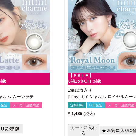
【 S A L E 】
対象
6箱15％OFF対象
1箱10枚入り
ミシャルム ムーンラテ
[1day] ミミシャルム ロイヤルムー
日発送
メーカー直販商品
送料無料
即日発送
メーカー直販商品
¥
1,485
税込
カートに入れ
る