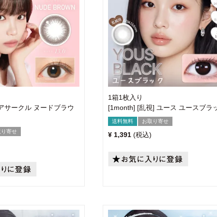
1箱1枚入り
ヴィアサークル ヌードブラウ
[1month] [乱視] ユース ユースブラ
送料無料
お取り寄せ
取り寄せ
¥
1,391
税込