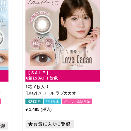
【 S A L E 】
6箱15％OFF対象
1箱10枚入り
ン
[1day] メロール ラブカカオ
送料無料
即日発送
メーカー直販商品
¥
1,485
税込