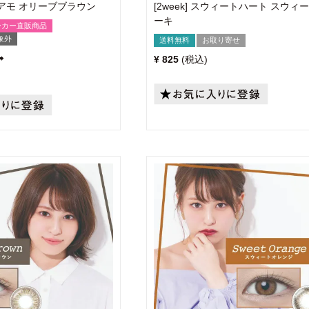
ェリアモ オリーブブラウン
[2week] スウィートハート スウィ
ーキ
ーカー直販商品
象外
送料無料
お取り寄せ
➡
¥
825
税込