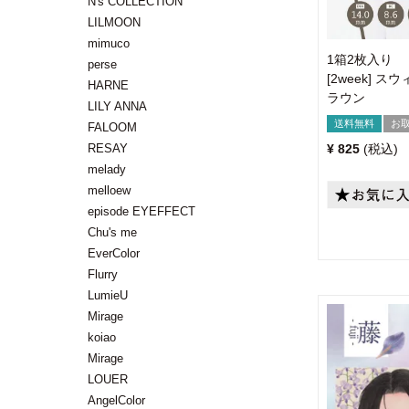
N's COLLECTION
LILMOON
mimuco
1箱2枚入り
perse
[2week] 
HARNE
ラウン
LILY ANNA
送料無料
お
FALOOM
¥
825
税込
RESAY
melady
melloew
episode EYEFFECT
Chu's me
EverColor
Flurry
LumieU
Mirage
koiao
Mirage
LOUER
AngelColor