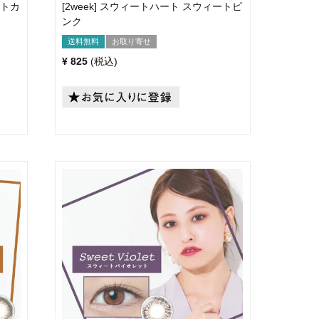
ートカ
[2week] スウィートハート スウィートピ
ンク
送料無料
お取り寄せ
¥
825
税込