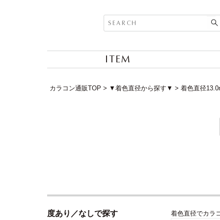
ITEM
カラコン通販TOP
▼着色直径から探す▼
着色直径13.
度あり／なしで探す
着色直径でカラ