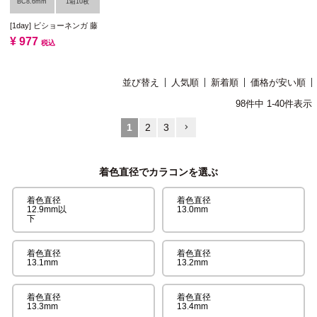
BC8.6mm
1箱10枚
[1day] ビショーネンガ 藤
¥
977
税込
並び替え
人気順
新着順
価格が安い順
98
件中
1
-
40
件表示
1
2
3
着色直径でカラコンを選ぶ
着色直径
着色直径
12.9mm以
13.0mm
下
着色直径
着色直径
13.1mm
13.2mm
着色直径
着色直径
13.3mm
13.4mm