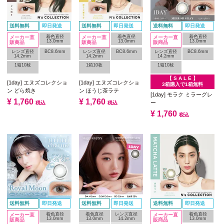
送料無料
即日発送
送料無料
即日発送
送料無料
即日発送
着色直径
着色直径
着色直径
メーカー直
メーカー直
メーカー直
13.0mm
13.0mm
13.0mm
販商品
販商品
販商品
レンズ直径
BC8.6mm
レンズ直径
BC8.6mm
レンズ直径
BC8.6mm
14.2mm
14.2mm
14.2mm
1箱10枚
1箱10枚
1箱10枚
【 S A L E 】
[1day] エヌズコレクショ
[1day] エヌズコレクショ
3箱購入で1箱無料
ン どら焼き
ン ほうじ茶ラテ
[1day] モラク ミラーグレ
¥
1,760
¥
1,760
ー
税込
税込
¥
1,760
税込
送料無料
即日発送
送料無料
即日発送
送料無料
即日発送
着色直径
着色直径
レンズ直径
着色直径
メーカー直
メーカー直
13.0mm
13.0mm
14.2mm
13.0mm
販商品
販商品