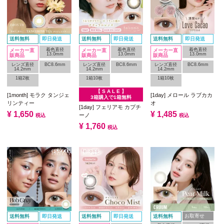
送料無料
即日発送
送料無料
即日発送
送料無料
即日発送
着色直径
着色直径
着色直径
メーカー直
メーカー直
メーカー直
13.0mm
13.0mm
13.0mm
販商品
販商品
販商品
レンズ直径
BC8.6mm
レンズ直径
BC8.6mm
レンズ直径
BC8.6mm
14.2mm
14.2mm
14.2mm
1箱2枚
1箱10枚
1箱10枚
【 S A L E 】
[1month] モラク タンジェ
[1day] メロール ラブカカ
3箱購入で1箱無料
リンティー
オ
[1day] フェリアモ カプチ
¥
1,650
¥
1,485
ーノ
税込
税込
¥
1,760
税込
お取寄せ
送料無料
即日発送
送料無料
即日発送
送料無料