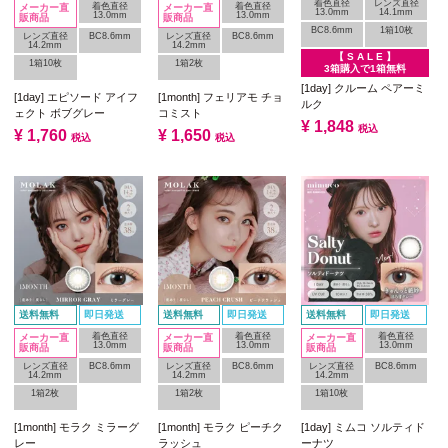
着色直径
レンズ直径
着色直径
着色直径
メーカー直
メーカー直
13.0mm
14.1mm
13.0mm
13.0mm
販商品
販商品
BC8.6mm
1箱10枚
レンズ直径
BC8.6mm
レンズ直径
BC8.6mm
14.2mm
14.2mm
【 S A L E 】
1箱10枚
1箱2枚
3箱購入で1箱無料
[1day] クルーム ペアーミ
[1day] エピソード アイフ
[1month] フェリアモ チョ
ルク
ェクト ボブグレー
コミスト
¥
1,848
税込
¥
1,760
¥
1,650
税込
税込
送料無料
即日発送
送料無料
即日発送
送料無料
即日発送
着色直径
着色直径
着色直径
メーカー直
メーカー直
メーカー直
13.0mm
13.0mm
13.0mm
販商品
販商品
販商品
レンズ直径
BC8.6mm
レンズ直径
BC8.6mm
レンズ直径
BC8.6mm
14.2mm
14.2mm
14.2mm
1箱2枚
1箱2枚
1箱10枚
[1month] モラク ミラーグ
[1month] モラク ピーチク
[1day] ミムコ ソルティド
レー
ラッシュ
ーナツ