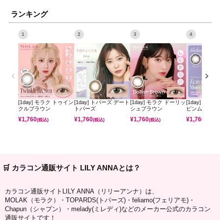
ランキング
1
2
3
4
[1day] モラク トゥイン
[1day] トパーズ デート
[1day] モラク ドーリッ
[1day] ミレ
クルブラウン
トパーズ
シュブラウン
ピンムーン
¥
1,760
¥
1,760
¥
1,760
¥
1,760
(税込)
(税込)
(税込)
(税込)
🛒 カラコン通販サイト LILY ANNAとは？
カラコン通販サイトLILY ANNA（リリーアンナ）は、
MOLAK（モラク）・TOPARDS(トパーズ)・feliamo(フェリアモ)・
Chapun（シャプン）・melady(ミレディ)などのメーカー公式のカラコン
通販サイトです！