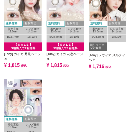
お取寄せ
お取寄せ
お取寄せ
送料無料
送料無料
送料無料
着色直径
レンズ直径
着色直径
レンズ直径
着色直径
レンズ直径
13.0mm
14.2mm
13.0mm
14.2mm
13.0mm
14.1mm
BC8.7mm
1箱10枚
BC8.7mm
1箱10枚
BC8.6mm
1箱10枚
【 S A L E 】
【 S A L E 】
割引クーポ
ン対象外
3箱購入で1箱無料
3箱購入で1箱無料
[1day] カイカ 月絃ベージ
[1day] カイカ 花恋ベージ
[1day] レヴィア メルティ
ュ
ュ
ベア
¥
1,815
¥
1,815
¥
1,716
税込
税込
税込
お取寄せ
送料無料
着色直径
レンズ直径
13.0mm
14.2mm