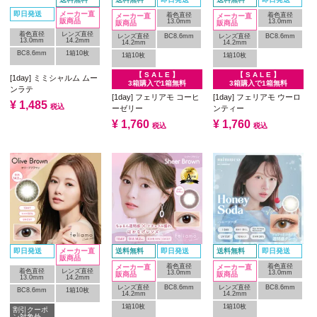
即日発送
メーカー直
着色直径
着色直径
メーカー直
メーカー直
販商品
13.0mm
13.0mm
販商品
販商品
着色直径
レンズ直径
レンズ直径
BC8.6mm
レンズ直径
BC8.6mm
13.0mm
14.2mm
14.2mm
14.2mm
BC8.6mm
1箱10枚
1箱10枚
1箱10枚
【 S A L E 】
【 S A L E 】
[1day] ミミシャルム ムー
3箱購入で1箱無料
3箱購入で1箱無料
ンラテ
[1day] フェリアモ コーヒ
[1day] フェリアモ ウーロ
¥
1,485
税込
ーゼリー
ンティー
¥
1,760
¥
1,760
税込
税込
即日発送
メーカー直
送料無料
即日発送
送料無料
即日発送
販商品
着色直径
着色直径
メーカー直
メーカー直
着色直径
レンズ直径
13.0mm
13.0mm
販商品
販商品
13.0mm
14.2mm
レンズ直径
BC8.6mm
レンズ直径
BC8.6mm
BC8.6mm
1箱10枚
14.2mm
14.2mm
1箱10枚
1箱10枚
割引クーポ
ン対象外