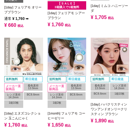
【 S A L E 】
[1day] ミムコ ハニーソー
3箱購入で1箱無料
[1day] フェリアモ オリー
ダ
ブブラウン
[1day] フェリアモ シアー
¥
1,705
ブラウン
税込
通常
¥
1,760
➡
¥
1,760
¥
660
税込
税込
送料無料
即日発送
送料無料
即日発送
送料無料
即日発送
着色直径
着色直径
着色直径
レンズ直径
メーカー直
メーカー直
13.0mm
13.0mm
13.0mm
14.2mm
販商品
販商品
BC8.6mm
1箱10枚
レンズ直径
BC8.6mm
レンズ直径
BC8.6mm
14.2mm
14.2mm
1箱10枚
1箱2枚
[1day] ハパクリスティン
ワンアンドオンリークリ
[1day] エヌズコレクショ
[1month] フェリアモ コー
スティン ブラウン
ン 玉こんにゃく
ヒーゼリー
¥
1,890
税込
¥
1,760
¥
1,650
税込
税込