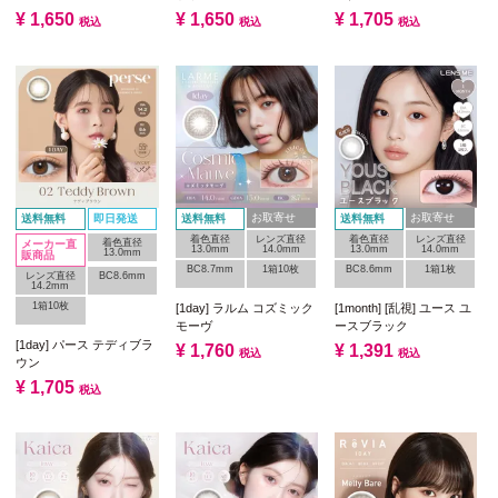
¥
1,650
¥
1,650
¥
1,705
税込
税込
税込
お取寄せ
お取寄せ
送料無料
即日発送
送料無料
送料無料
着色直径
レンズ直径
着色直径
レンズ直径
着色直径
メーカー直
13.0mm
14.0mm
13.0mm
14.0mm
13.0mm
販商品
BC8.7mm
1箱10枚
BC8.6mm
1箱1枚
レンズ直径
BC8.6mm
14.2mm
1箱10枚
[1day] ラルム コズミック
[1month] [乱視] ユース ユ
モーヴ
ースブラック
[1day] パース テディブラ
¥
1,760
¥
1,391
税込
税込
ウン
¥
1,705
税込