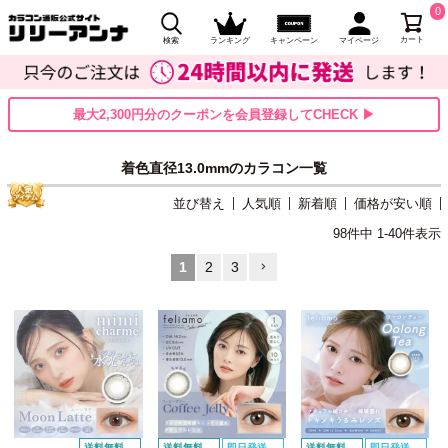
0
カート
検索
ランキング
キャンペーン
マイページ
最大2,300円分のクーポンを会員登録してCHECK ▶
着色直径13.0mmのカラコン一覧
並び替え
人気順
新着順
価格が安い順
98
件中
1
-
40
件表示
1
2
3
送料無料
送料無料
即日発送
送料無料
即日発送