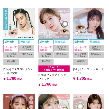
送料無料
即日発送
送料無料
即日発送
送料無料
即日発送
着色直径
着色直径
着色直径
メーカー直
メーカー直
メーカー直
13.0mm
13.0mm
13.0mm
販商品
販商品
販商品
レンズ直径
BC8.6mm
レンズ直径
BC8.6mm
レンズ直径
BC8.6mm
14.2mm
14.2mm
14.2mm
1箱10枚
1箱10枚
1箱10枚
【 S A L E 】
[1day] エヌズコレクショ
[1day] ミムコ シュガード
3箱購入で1箱無料
ン さば定食
ーナツ
[1day] フェリアモ シアー
¥
1,760
¥
1,705
ブラック
税込
税込
¥
1,760
税込