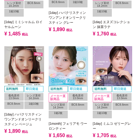
BC8.6mm
1箱10枚
レンズ直径
BC8.6mm
レンズ直径
BC8.6mm
14.2mm
14.2mm
1箱10枚
1箱10枚
[1day] ハパクリスティン
ワンアンドオンリークリ
[1day] ミミシャルム ロイ
[1day] エヌズコレクショ
スティン グレー
ヤルムーン
ン 抹茶ラテ
¥
1,890
税込
¥
1,485
¥
1,760
税込
税込
送料無料
即日発送
送料無料
即日発送
送料無料
即日発送
着色直径
レンズ直径
着色直径
着色直径
メーカー直
メーカー直
13.0mm
14.2mm
13.0mm
13.0mm
販商品
販商品
BC8.6mm
1箱10枚
レンズ直径
BC8.6mm
レンズ直径
BC8.6mm
14.2mm
14.2mm
1箱2枚
1箱10枚
[1day] ハパクリスティン
ワンアンドオンリークリ
[1month] フェリアモ ウー
[1day] ミムコ ゼリーグレ
スティン ベージュ
ロンティー
ー
¥
1,890
税込
¥
1,650
¥
1,705
税込
税込