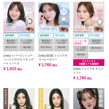
送料無料
即日発送
送料無料
即日発送
送料無料
即日発送
着色直径
レンズ直径
着色直径
レンズ直径
着色直径
メーカー直
13.0mm
14.2mm
13.0mm
14.2mm
13.0mm
販商品
BC8.7mm
1箱10枚
BC8.6mm
1箱10枚
レンズ直径
BC8.6mm
14.2mm
1箱10枚
[1day] トパーズシリコー
[1day] [乱視] フェリアモ
ンハイドロゲル ナチュデ
コーヒーゼリー
【 S A L E 】
ートトパーズ
3箱購入で1箱無料
¥
1,760
税込
¥
1,815
[1day] フェリアモ チョコ
税込
ミスト
¥
1,760
税込