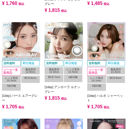
¥
1,760
¥
1,485
グレー
税込
税込
¥
1,815
税込
送料無料
即日発送
送料無料
即日発送
送料無料
即日発送
着色直径
着色直径
レンズ直径
着色直径
メーカー直
メーカー直
12.6mm
13.3mm
14.5mm
13.4mm
販商品
販商品
BC8.7mm
1箱10枚
レンズ直径
BC8.6mm
レンズ直径
BC8.6mm
14.2mm
14.1mm
1箱10枚
1箱10枚
[1day] アンローラ ルナン
グレー
[1day] パース エアーグレ
[1day] ハルネ シャーベッ
¥
1,815
税込
ー
ト
¥
1,705
¥
1,705
税込
税込