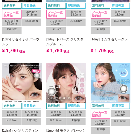
送料無料
即日発送
送料無料
即日発送
送料無料
即日発送
着色直径
着色直径
着色直径
メーカー直
メーカー直
メーカー直
14.2mm
13.5mm
13.0mm
販商品
販商品
販商品
レンズ直径
BC8.7mm
レンズ直径
BC8.6mm
レンズ直径
BC8.6mm
15.0mm
14.2mm
14.2mm
1箱10枚
1箱10枚
1箱10枚
[1day] リセイ シルバーウ
[1day] トパーズ クリスタ
[1day] ミムコ ゼリーグレ
ルフ
ルブルーム
ー
¥
1,760
¥
1,760
¥
1,705
税込
税込
税込
送料無料
即日発送
送料無料
即日発送
送料無料
即日発送
着色直径
レンズ直径
着色直径
レンズ直径
着色直径
メーカー直
13.4mm
14.2mm
13.6mm
14.2mm
13.7mm
販商品
BC8.6mm
1箱10枚
BC8.6mm
1箱2枚
レンズ直径
BC8.6mm
14.5mm
1箱10枚
[1day] ハパクリスティン
[1month] モラク グレーバ