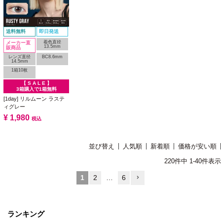
送料無料
即日発送
着色直径
メーカー直
13.5mm
販商品
レンズ直径
BC8.6mm
14.5mm
1箱10枚
【 S A L E 】
3箱購入で1箱無料
[1day] リルムーン ラステ
ィグレー
¥
1,980
税込
並び替え
人気順
新着順
価格が安い順
220
件中
1
-
40
件表示
1
2
…
6
ランキング