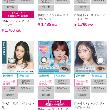
レンズ直径
BC8.6mm
レンズ直径
BC8.6mm
レンズ直径
BC8.6mm
14.5mm
14.2mm
14.2mm
1箱10枚
1箱10枚
1箱10枚
【 S A L E 】
[1day] ミミシャルム ロイ
[1day] トパーズ グレージ
3箱購入で1箱無料
ヤルムーン
ュクォーツ
[1day] ミレディ マーメイ
¥
1,485
¥
1,760
ドリング
税込
税込
¥
1,760
税込
送料無料
即日発送
送料無料
即日発送
送料無料
即日発送
着色直径
着色直径
着色直径
メーカー直
メーカー直
メーカー直
13.2mm
14.0mm
13.5mm
販商品
販商品
販商品
レンズ直径
BC8.6mm
レンズ直径
BC8.7mm
レンズ直径
BC8.6mm
14.2mm
14.5mm
14.2mm
1箱10枚
1箱10枚
1箱10枚
【 S A L E 】
[1day] エヌズコレクション
[1day] ミミシャルム ジェ
3箱購入で1箱無料
魚
ムグレージュ
[1day] シャプン ときとめ