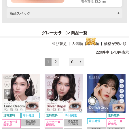
着色直径:13.0mm
商品スペック
グレーカラコン 商品一覧
並び替え
人気順
新着順
価格が安い順
220
件中
1
-
40
件表示
1
2
…
6
送料無料
即日発送
送料無料
即日発送
送料無料
即日発送
メーカー直
着色直径
着色直径
メーカー直
メーカー直
販商品
13.8mm
13.8mm
販商品
販商品