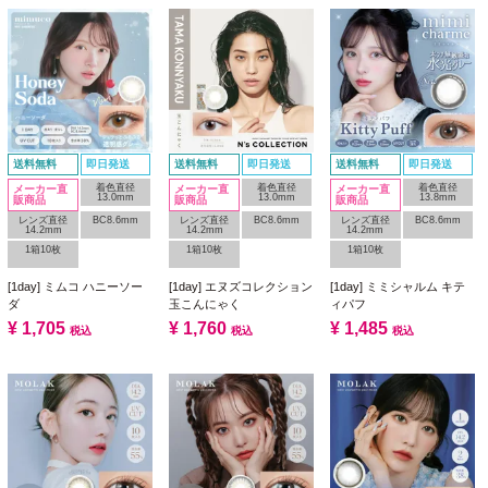
送料無料
即日発送
送料無料
即日発送
送料無料
即日発送
着色直径
着色直径
着色直径
メーカー直
メーカー直
メーカー直
13.0mm
13.0mm
13.8mm
販商品
販商品
販商品
レンズ直径
BC8.6mm
レンズ直径
BC8.6mm
レンズ直径
BC8.6mm
14.2mm
14.2mm
14.2mm
1箱10枚
1箱10枚
1箱10枚
[1day] ミムコ ハニーソー
[1day] エヌズコレクション
[1day] ミミシャルム キテ
ダ
玉こんにゃく
ィパフ
¥
1,705
¥
1,760
¥
1,485
税込
税込
税込