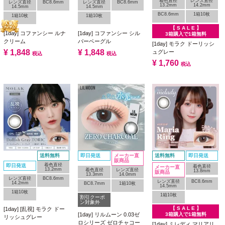
着色直径
レンズ直径
レンズ直径
BC8.6mm
レンズ直径
BC8.6mm
13.2mm
14.2mm
14.5mm
14.5mm
BC8.6mm
1箱10枚
1箱10枚
1箱10枚
【 S A L E 】
[1day] コファンシー ルナ
[1day] コファンシー シル
3箱購入で1箱無料
クリーム
バーベーグル
[1day] モラク ドーリッシ
¥
1,848
¥
1,848
ュグレー
税込
税込
¥
1,760
税込
送料無料
即日発送
メーカー直
送料無料
即日発送
販商品
着色直径
即日発送
着色直径
メーカー直
13.2mm
着色直径
レンズ直径
13.8mm
販商品
13.3mm
14.0mm
レンズ直径
BC8.6mm
レンズ直径
BC8.6mm
14.2mm
BC8.7mm
1箱10枚
14.5mm
1箱10枚
1箱10枚
割引クーポ
ン対象外
【 S A L E 】
[1day] [乱視] モラク ドー
3箱購入で1箱無料
[1day] リルムーン 0.03ゼ
リッシュグレー
ロシリーズ ゼロチャコー
[1day] ミレディ マリアリ