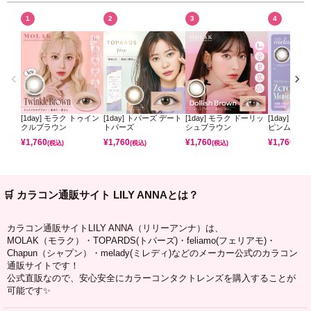
1
2
3
4
[1day] モラク トゥイン
[1day] トパーズ デート
[1day] モラク ドーリッ
[1day] ミ
クルブラウン
トパーズ
シュブラウン
ピンムーン
¥
1,760
¥
1,760
¥
1,760
¥
1,760
(税込)
(税込)
(税込)
(税込)
🛒 カラコン通販サイト LILY ANNAとは？
カラコン通販サイトLILY ANNA（リリーアンナ）は、
MOLAK（モラク）・TOPARDS(トパーズ)・feliamo(フェリアモ)・
Chapun（シャプン）・melady(ミレディ)などのメーカー公式のカラコン
通販サイトです！
公式直販なので、安心安全にカラーコンタクトレンズを購入することが
可能です✨