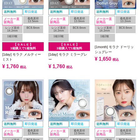
送料無料
即日発送
送料無料
即日発送
送料無料
即日発送
着色直径
着色直径
着色直径
メーカー直
メーカー直
メーカー直
13.5mm
13.0mm
13.2mm
販商品
販商品
販商品
レンズ直径
BC8.6mm
レンズ直径
BC8.6mm
レンズ直径
BC8.6mm
14.2mm
14.2mm
14.2mm
1箱10枚
1箱10枚
1箱2枚
【 S A L E 】
【 S A L E 】
[1month] モラク ドーリッ
3箱購入で1箱無料
3箱購入で1箱無料
シュグレー
[1day] モラク メルティー
[1day] モラク ミラーグレ
¥
1,650
ミスト
ー
税込
¥
1,760
¥
1,760
税込
税込
送料無料
即日発送
送料無料
即日発送
送料無料
即日発送
着色直径
着色直径
着色直径
メーカー直
メーカー直
メーカー直
13.8mm
13.0mm
13.2mm
販商品
販商品
販商品