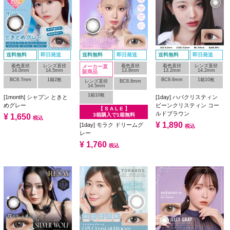
送料無料
即日発送
送料無料
即日発送
送料無料
即日発送
着色直径
レンズ直径
着色直径
着色直径
レンズ直径
メーカー直
14.0mm
14.5mm
13.8mm
13.2mm
14.2mm
販商品
BC8.7mm
1箱2枚
BC8.6mm
1箱10枚
レンズ直径
BC8.6mm
14.5mm
1箱10枚
[1month] シャプン ときと
[1day] ハパクリスティン
めグレー
ビーンクリスティン コー
【 S A L E 】
ルドブラウン
3箱購入で1箱無料
¥
1,650
税込
¥
1,890
[1day] モラク ドリームグ
税込
レー
¥
1,760
税込