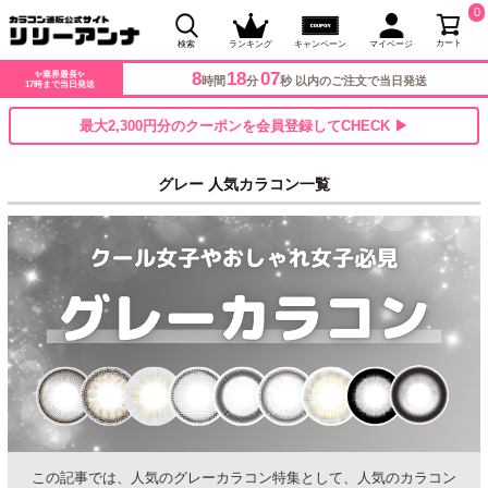
0
カート
検索
ランキング
キャンペーン
マイページ
8
18
06
✨業界最長✨
時間
分
秒 以内のご注文で当日発送
17時まで当日発送
最大2,300円分のクーポンを会員登録してCHECK ▶
グレー 人気カラコン一覧
この記事では、人気のグレーカラコン特集として、人気のカラコン