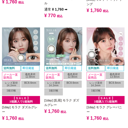
¥
1,760
税込
ル
ング
通常
¥
1,760
➡
¥
1,760
税込
¥
770
税込
送料無料
即日発送
送料無料
即日発送
送料無料
即日発送
着色直径
着色直径
着色直径
メーカー直
メーカー直
メーカー直
12.8mm
12.8mm
13.6mm
販商品
販商品
販商品
レンズ直径
BC8.6mm
レンズ直径
BC8.6mm
レンズ直径
BC8.6mm
14.2mm
14.2mm
14.2mm
1箱10枚
1箱10枚
1箱10枚
【 S A L E 】
【 S A L E 】
[1day] [乱視] モラク ダズ
3箱購入で1箱無料
3箱購入で1箱無料
ルグレー
[1day] モラク ダズルグレ
[1day] モラク グレーバニ
¥
1,760
ー
ー
税込
¥
1,760
¥
1,760
税込
税込