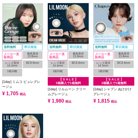
送料無料
即日発送
送料無料
即日発送
送料無料
即日発送
着色直径
着色直径
着色直径
メーカー直
メーカー直
メーカー直
13.6mm
13.6mm
13.8mm
販商品
販商品
販商品
レンズ直径
BC8.6mm
レンズ直径
BC8.6mm
レンズ直径
BC8.6mm
14.2mm
14.4mm
14.5mm
1箱10枚
1箱10枚
1箱10枚
【 S A L E 】
【 S A L E 】
[1day] ミムコ ピュレグレ
3箱購入で1箱無料
3箱購入で1箱無料
ージュ
[1day] リルムーン クリー
[1day] シャプン ぬけがけ
¥
1,705
ムグレージュ
グレージュ
税込
¥
1,980
¥
1,815
税込
税込