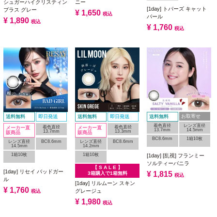
シュガーハイクリスティン
ニー
[1day] トパーズ キャット
プラス グレー
¥
1,650
税込
パール
¥
1,890
税込
¥
1,760
税込
お取寄せ
送料無料
即日発送
送料無料
即日発送
送料無料
着色直径
レンズ直径
着色直径
着色直径
メーカー直
メーカー直
13.7mm
14.5mm
13.7mm
13.3mm
販商品
販商品
BC8.6mm
1箱10枚
レンズ直径
BC8.6mm
レンズ直径
BC8.6mm
14.5mm
14.2mm
1箱10枚
1箱10枚
[1day] [乱視] フランミー
ソルティーバニラ
【 S A L E 】
[1day] リセイ バッドガー
¥
1,815
3箱購入で1箱無料
税込
ル
[1day] リルムーン スキン
¥
1,760
グレージュ
税込
¥
1,980
税込