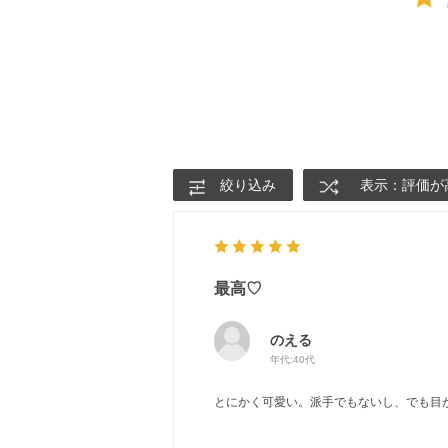
絞り込み
表示：評価が
最高♡
のえる
年代:
40代
とにかく可愛い。派手でもないし、でも目