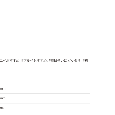
イエベおすすめ
,
#ブルベおすすめ
,
#毎日使いにピッタリ
,
#初
2mm
6mm
mm