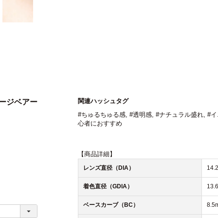
関連ハッシュタグ
テージベアー
#ちゅるちゅる感
,
#透明感
,
#ナチュラル盛れ
,
#
心者におすすめ
【商品詳細】
レンズ直径（DIA）
14.
着色直径（GDIA）
13.
ベースカーブ（BC）
8.5