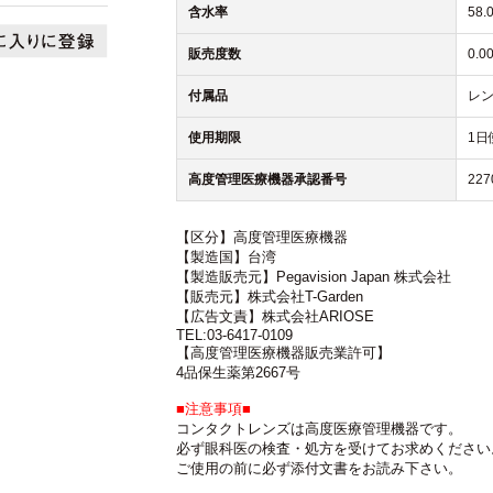
含水率
58.
販売度数
0.0
付属品
レン
使用期限
1日
高度管理医療機器承認番号
227
【区分】高度管理医療機器
【製造国】台湾
【製造販売元】Pegavision Japan 株式会社
【販売元】株式会社T-Garden
【広告文責】株式会社ARIOSE
TEL:03-6417-0109
【高度管理医療機器販売業許可】
4品保生薬第2667号
■注意事項■
コンタクトレンズは高度医療管理機器です。
必ず眼科医の検査・処方を受けてお求めください
ご使用の前に必ず添付文書をお読み下さい。