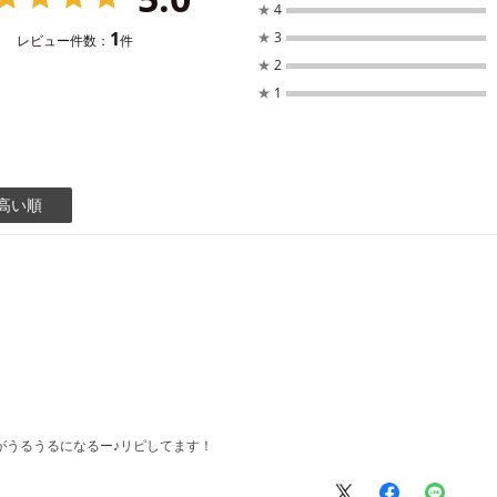
★
4
1
★
3
レビュー件数：
件
★
2
★
1
高い順
がうるうるになるー♪リピしてます！