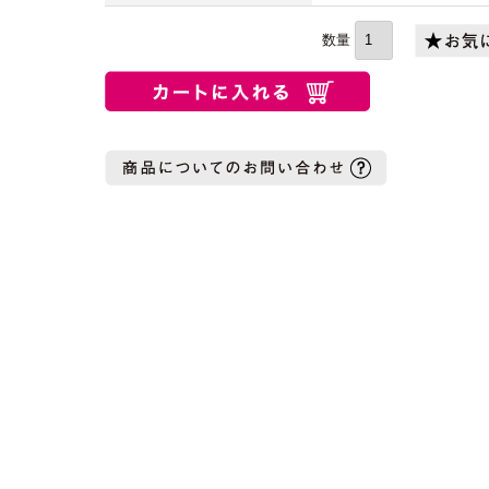
(必
須)